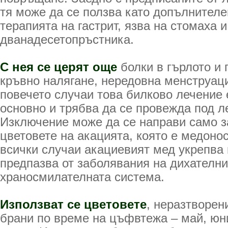
тя може да се ползва като допълнителе
терапията на гастрит, язва на стомаха и
дванадесетопръстника.
С нея се церят още
болки в гърлото и
кръвно налягане, нередовна менструац
повечето случаи това билково лечение 
основно и трябва да се провежда под 
Изключение може да се направи само з
цветовете на акацията, която е медоно
всички случаи акациевият мед укрепва
предпазва от заболявания на дихателн
храносмилателната система.
Използват се цветовете
, неразтворен
брани по време на цъфвтежа – май, юн