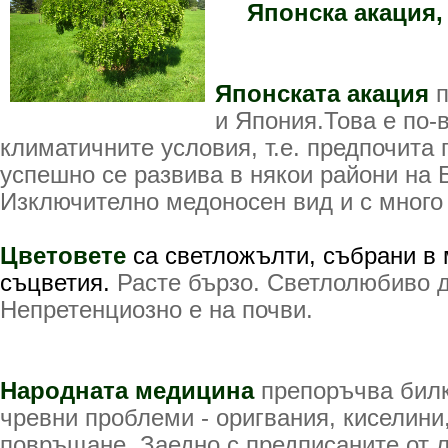
Японска акация,
Японската акация
и Япония.Това е по-
климатичните условия, т.е. предпочита 
успешно се развива в някои райони на 
Изключително медоносен вид и с много
Цветовете
са светложълти, събрани в
съцветия.
Расте бързо. Светлолюбиво 
Непретенциозно е на почви.
Народната медицина
препоръчва бил
чревни проблеми - оригвания, киселини,
повръщане. Заедно с предписаните от 