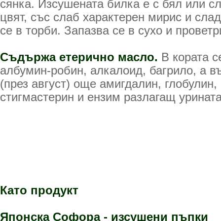
сянка. Изсушената билка е с бял или 
цвят, със слаб характерен мирис и сла
се в торби. Запазва се в сухо и прове
Съдържа етерично масло
.
В кората 
албумин-робин, алкалоид, багрило, а в
(през август) още амигдалин, глобулин,
стигмастерин и ензим разлагащ урината
Като продукт
Японска Софора - изсушени пъпки