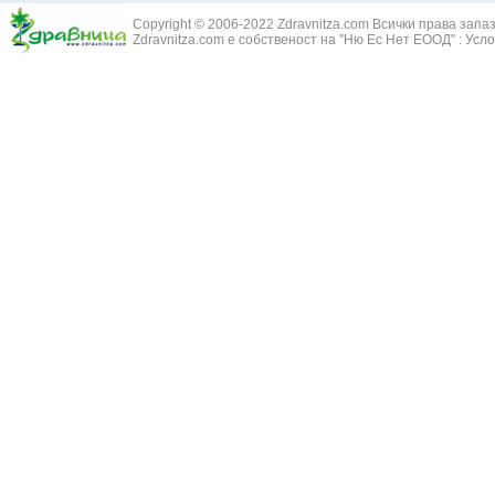
Змийски лапа
Бронхиектазии - разширение на бронхите
Copyright © 2006-2022 Zdravnitza.com Всички права запа
Змийско мляк
Бронхиолит
Zdravnitza.com е собственост на "Ню Ес Нет ЕООД" :
Усло
Зърнастец -
Бронхит
Иглика - Fl. 
Бронхопневмония
Изсипливче -
Възпаление на тъпанчето
Исиот - Zingib
Възпалено гърло
Исландски ли
Задавяне с чуждо тяло
Исоп - Hyssop
Кашлица
Калина - Vib
Кръвоизлив от носа
Калоферче -
Ларингит
Каменоломка 
Мениеров синдром
Камшик - Agr
Моноцитна ангина
Карамфил - E
Плеврит
Кафяво морск
Саркоидоза
Кисел трън - 
Сенна хрема
Клинавче /орл
Синуит
Коило - Stipa
Сърбеж в ушите
Комунига - Me
Трахеит
Коноп - Canna
Туберкулоза
Конски кесте
Фарингит
Копитник - A
Хрема
Коприва - Urt
Категория:
НА ЖЛЕЗИТЕ С ВЪТРЕШНА СЕКРЕЦИЯ
Адипозо-генитална дистрофия
Копър - Anet