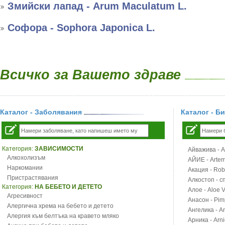
Змийски лапад - Arum Maculatum L.
Софора - Sophora Japonica L.
Всичко за Вашето здраве
Каталог - Заболявания
Каталог - Б
Категория:
ЗАВИСИМОСТИ
Айважива - Al
Алкохолизъм
АЙИЕ - Artemi
Наркомании
Акация - Rob
Пристрастявания
Алкостоп - с
Категория:
НА БЕБЕТО И ДЕТЕТО
Алое - Aloe 
Агресивност
Анасон - Pim
Алергична хрема на бебето и детето
Ангелика - An
Алергия към белтъка на кравето мляко
Арника - Arn