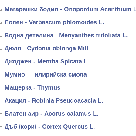
Магарешки бодил - Onopordum Acanthium L
Лопен - Verbascum phlomoides L.
Водна детелина - Menyanthes trifoliata L.
Дюля - Cydonia oblonga Mill
Джоджен - Mentha Spicata L.
Мумио — илирийска смола
Мащерка - Thymus
Акация - Robinia Pseudoacacia L.
Блатен аир - Acorus calamus L.
Дъб /кори/ - Cortex Quercus L.