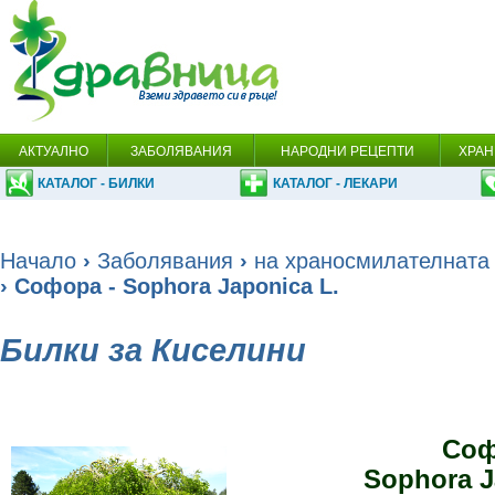
АКТУАЛНО
ЗАБОЛЯВАНИЯ
НАРОДНИ РЕЦЕПТИ
ХРАН
КАТАЛОГ - БИЛКИ
КАТАЛОГ - ЛЕКАРИ
Начало
›
Заболявания
›
на храносмилателната
› Софора - Sophora Japonica L.
Билки за Киселини
Соф
Sophora J