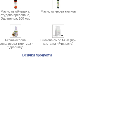
Масло от облепиха,
Масло от черен кимион
студено пресовано,
Здравница, 100 мл.
Безалкохолна
Билкова смес №20 (при
рополисова тинктура -
киста на яйчниците)
Здравница
Всички продукти