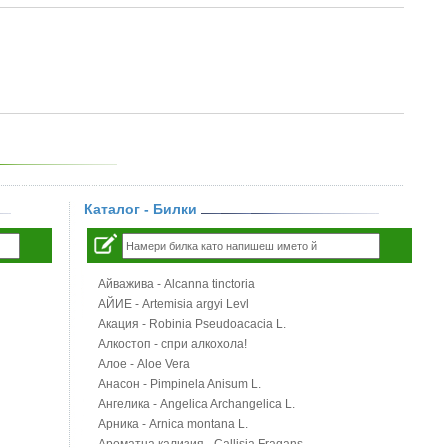
Каталог - Билки
Айважива - Alcanna tinctoria
АЙИЕ - Artemisia argyi Levl
Акация - Robinia Pseudoacacia L.
Алкостоп - спри алкохола!
Алое - Aloe Vera
Анасон - Pimpinela Anisum L.
Ангелика - Angelica Archangelica L.
Арника - Arnica montana L.
Ароматна кализия - Callisia Fragans