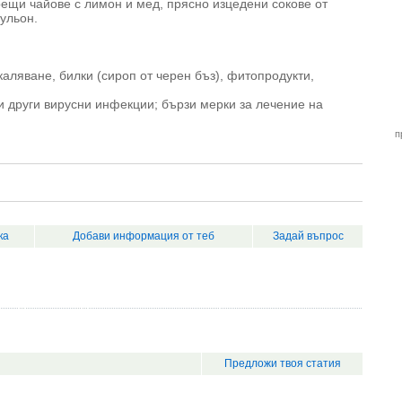
орещи чайове с лимон и мед, прясно изцедени сокове от
ульон.
каляване, билки (сироп от черен бъз), фитопродукти,
а и други вирусни инфекции; бързи мерки за лечение на
п
ка
Добави информация от теб
Задай въпрос
Предложи твоя статия