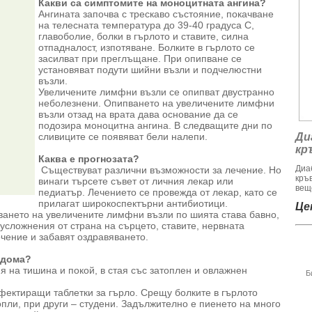
Какви са симптомите на моноцитната ангина?
Ангината започва с трескаво състояние, покачване
на телесната температура до 39-40 градуса С,
главоболие, болки в гърлото и ставите, силна
отпадналост, изпотяване. Болките в гърлото се
засилват при преглъщане. При опипване се
установяват подути шийни възли и подчелюстни
възли.
Увеличените лимфни възли се опипват двустранно
неболезнени. Опипването на увеличените лимфни
възли отзад на врата дава основание да се
подозира моноцитна ангина. В следващите дни по
сливиците се появяват бели налепи.
Ди
кр
Каква е прогнозата?
Диа
Съществуват различни възможности за лечение. Но
кръ
винаги търсете съвет от личния лекар или
веще
педиатър. Лечението се провежда от лекар, като се
прилагат широкоспектърни антибиотици.
Цен
ването на увеличените лимфни възли по шията става бавно,
усложнения от страна на сърцето, ставите, нервната
ечение и забавят оздравяването.
 дома?
я на тишина и покой, в стая със затоплен и овлажнен
Б
ектиращи таблетки за гърло. Срещу болките в гърлото
опли, при други – студени. Задължително е пиенето на много