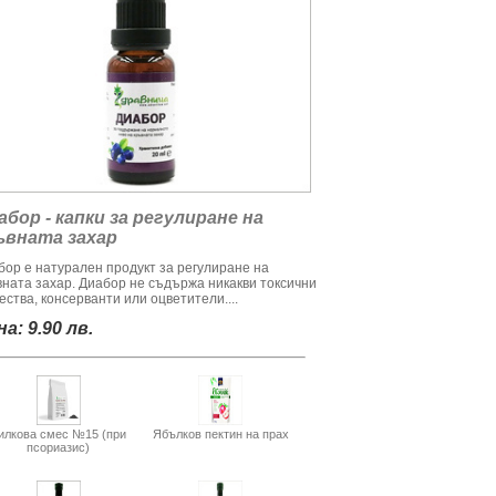
абор - капки за регулиране на
ъвната захар
бор е натурален продукт за регулиране на
вната захар. Диабор не съдържа никакви токсични
ства, консерванти или оцветители....
а: 9.90 лв.
илкова смес №15 (при
Ябълков пектин на прах
псориазис)