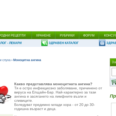
РОДНИ РЕЦЕПТИ
ХРАНЕНЕ
РУБРИКИ
ФОРУМ
КОНСУ
ЛОГ - ЛЕКАРИ
ЗДРАВЕН КАТАЛОГ
ЗДРА
и слуха
› Моноцитна ангина
З
Какво представлява моноцитната ангина?
Тя е остро инфекциозно заболяване, причинено от
вируса на Епщайн-Бар. Най-характерно за тази
Пр
ангина е засягането на лимфните възли и
сливиците.
Боледуват предимно млади хора - от 20 до 30-
годишна възраст и деца.