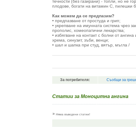
течности (без газирани) - топли, но не г
плодове, богати на витамин С, пилешки б
Как можем да се предпазим?
• предпазване от простуда и грип;
• укрепване на имунната система чрез за
прополис, хомеопатични лекарства;
• избягване на контакт с болни от ангин
хрема, синузит, зъби, венци;
• шал и шапка при студ, вятър, мъгла /
За потребителя:
Съобщи за греш
Статии за Моноцитна ангина
Няма въведени статии!