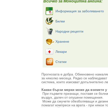
Всичко за Моноцитна ангина:
Информация за заболяването
Билки
Народни рецепти
Хранене
Лекари
Статии
Прогнозата е добра. Обикновено намаля
за няколко месеца. Рядко се наблюдават 
система, които изискват допълнително л
Какви бързи мерки може да вземете у
При първите признаци, поставя се болни
въздух, далеч от опушени помещения.
Може да смучете обезболяващи и дезинф
помагат компреси на врата - при някои т