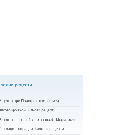
ародни рецепти
Рецепта при Подагра с пчелен мед
Високо кръвно - билкови рецепти
Рецепта за отслабване на проф. Мермерски
Кашлица – народни, билкови рецепти