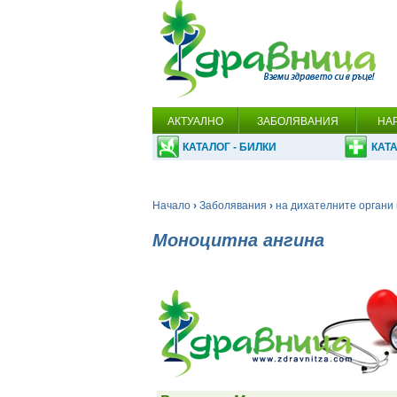
АКТУАЛНО
ЗАБОЛЯВАНИЯ
НА
КАТАЛОГ - БИЛКИ
КАТА
Начало
›
Заболявания
›
на дихателните органи 
Моноцитна ангина