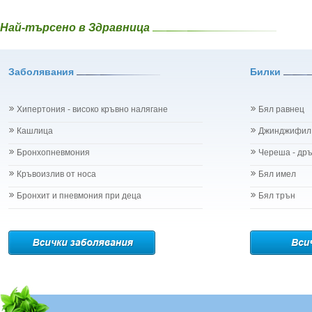
Глухарче - Ta
Проблеми в пикочните пътища и бъбреците
Гороцвет - Ad
Проблеми с очите на бебето и детето
Най-търсено в Здравница
Горчив пели
Разстройство - диария при бебето и детето
Градински чай
Рахит
Гръмотрън - 
Рубеола
Заболявания
Билки
Дафинов лист 
Температура - висока
Девесил - Lev
Травми на бебето и детето
Демир Бозан
Хрема при бебето и детето
Хипертония - високо кръвно налягане
Бял равнец
Джинджифил - 
Категория:
НА БЪБРЕЦИТЕ И ОТДЕЛИТЕЛНАТА С-МА
Джоджен - Me
Кашлица
Джинджифил
Бъбреци
Дилянка (Вале
Бъбречна поликистоза
Бронхопневмония
Череша - др
Дракови парич
Бъбречна туберкулоза
Дребноцветна
Бъбречно-каменна болест
Кръвоизлив от носа
Бял имел
Ду Хуо
Жлъчно-каменна болест - холеритиаза
Бронхит и пневмония при деца
Бял трън
Дъб /кори/ - 
Остър гломерулонефрит
Дюля - Cydon
Пиелонефрит
Дяволска уст
Подагра
Евкалипт - E
Простатит
Енчец - Soli
Смъкване на бъбрека - нефроптоза
Еньовче - Ga
Тумори на бъбреците
Ефедра - Eph
Уретрит
Ехинацея - E
Хемороиди
Жаблек - Gale