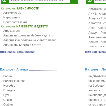
Категория:
ЗАВИСИМОСТИ
Айважива - Al
Алкохолизъм
АЙИЕ - Artemi
Наркомании
Акация - Rob
Пристрастявания
Алкостоп - с
Категория:
НА БЕБЕТО И ДЕТЕТО
Алое - Aloe 
Агресивност
Анасон - Pim
Алергична хрема на бебето и детето
Ангелика - An
Алергия към белтъка на кравето мляко
Арника - Arn
Ангина при бебето и детето
Ароматна кал
Анемия при бебето и детето
Арония - So
Виж всички заболявания
Виж всички би
Апетит - пълни деца
Бабини зъби -
Аромотерапия и децата
Билки за ба
Безапетитие при бебето и детето
Блатен аир -
Бронхиална астма при бебето и детето
Каталог - Аптеки
Каталог - Л
Блатен тъжни
Бронхит и пневмония при деца
Блян
Варна
на дихателни
Варицела
Бобови шушул
Велико Търново
на храносми
Висока температура на бебето и детето
Божур - Paeo
Несебър
на бъбрецит
Възпаление на ушите на бебето и детето
Борови връхче
Пловдив
на очите
Глисти
Босилек - Oc
Русе
на опорно-д
Грижа за пъпа на новороденото
Брей - Tamu
Сливен
на нервната
Грип при бебето и детето
Брош - Rubia 
София
остро зараз