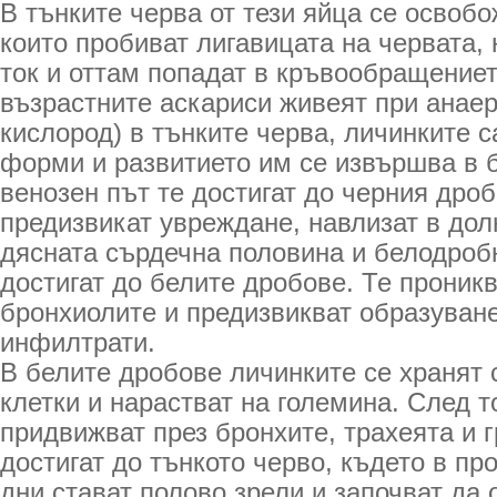
В тънките черва от тези яйца се освоб
които пробиват лигавицата на червата,
ток и оттам попадат в кръвообращениет
възрастните аскариси живеят при анаер
кислород) в тънките черва, личинките 
форми и развитието им се извършва в 
венозен път те достигат до черния дроб
предизвикат увреждане, навлизат в дол
дясната сърдечна половина и белодробн
достигат до белите дробове. Те проникв
бронхиолите и предизвикват образуван
инфилтрати.
В белите дробове личинките се хранят 
клетки и нарастват на големина. След т
придвижват през бронхите, трахеята и г
достигат до тънкото черво, където в пр
дни стават полово зрели и започват да