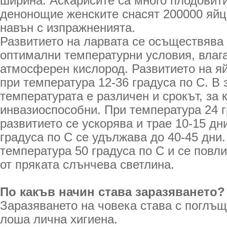
ширина. Аскарисите са много плодовити
денонощие женските снасят 200000 яйца
навън с изпражненията.
Развитието на ларвата се осъществява 
оптимални температурни условия, влаг
атмосферен кислород. Развитието на я
при температура 12-36 градуса по С. В 
температурата е различен и срокът, за 
инвазиоспособни. При температура 24 г
развитието се ускорява и трае 10-15 дни
градуса по С се удължава до 40-45 дни.
температура 50 градуса по С и се повл
от пряката слънчева светлина.
По какъв начин става заразяването?
Заразяването на човека става с поглъщ
лоша лична хигиена.