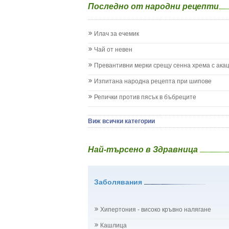
Последно от народни рецепти
Жълтеница
Запек на бебето и детето
Заушка
Илач за ечемик
Имунизационен календар
Кашлица при бебето и детето
Чай от невен
Коклюш при бебето и детето
Превантивни мерки срещу сенна хрема с ака
Колики
Менингит
Изпитана народна рецепта при шипове
Млечни зъби
Репички против пясък в бъбреците
Млечница
Морбили
Нощно напикаване - енуреза
Виж всички категории
Отит
Отравяне
Най-търсено в Здравница
Плач
Подсичане
Проблеми в пикочните пътища и бъбреците
Заболявания
Проблеми с очите на бебето и детето
Разстройство - диария при бебето и детето
Рахит
Хипертония - високо кръвно налягане
Рубеола
Температура - висока
Кашлица