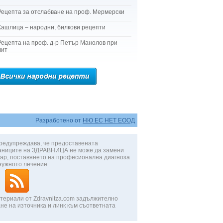
Рецепта за отслабване на проф. Мермерски
Кашлица – народни, билкови рецепти
Рецепта на проф. д-р Петър Манолов при
лит
Разработено от
НЮ ЕС НЕТ ЕООД
редупреждава, че предоставената
аниците на ЗДРАВНИЦА не може да замени
ар, поставянето на професионална диагноза
нужното лечение.
териали от Zdravnitza.com задължително
не на източника и линк към съответната