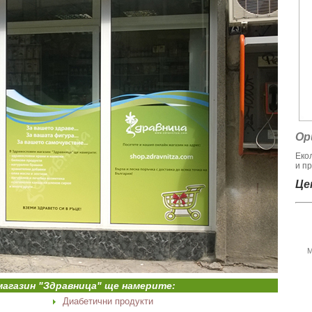
Ор
Еко
и пр
Цен
М
магазин "Здравница" ще намерите:
Диабетични продукти