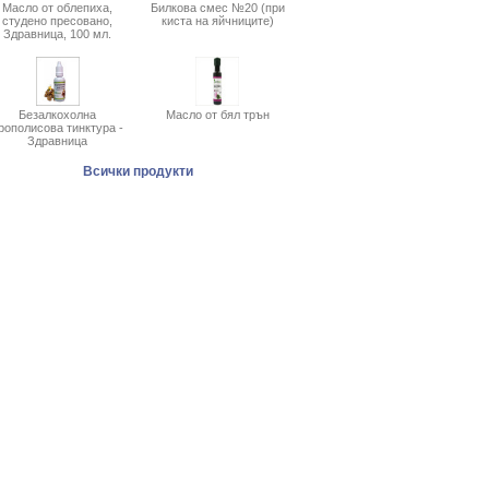
Масло от облепиха,
Билкова смес №20 (при
студено пресовано,
киста на яйчниците)
Здравница, 100 мл.
Безалкохолна
Масло от бял трън
рополисова тинктура -
Здравница
Всички продукти