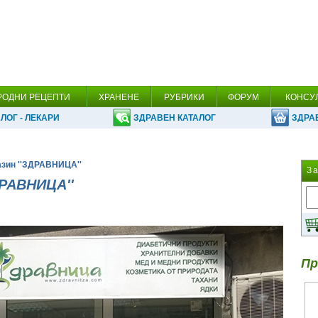
РОДНИ РЕЦЕПТИ
ХРАНЕНЕ
РУБРИКИ
ФОРУМ
КОНСУ
ЛОГ - ЛЕКАРИ
ЗДРАВЕН КАТАЛОГ
ЗДРА
азин ''ЗДРАВНИЦА''
З
ДРАВНИЦА''
Пр