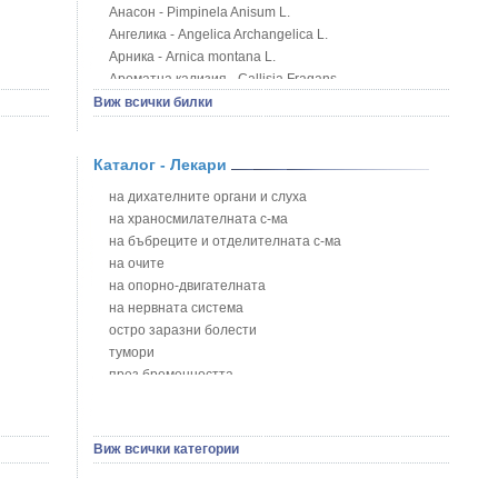
Анасон - Pimpinela Anisum L.
Ангелика - Angelica Archangelica L.
Арника - Arnica montana L.
Ароматна кализия - Callisia Fragans
Арония - Sorbus melanocorpa
Виж всички билки
Бабини зъби - Tribulus terrestris
Билки за бани при хемороиди
Каталог - Лекари
Блатен аир - Acorus calamus L.
Блатен тъжник - Spirea ulmaria L.
на дихателните органи и слуха
Блян
на храносмилателната с-ма
Бобови шушулки - Phaseolus Vulgaris L.
на бъбреците и отделителната с-ма
Божур - Paeonia Decora
на очите
Борови връхчета - Pinus sylvestris
на опорно-двигателната
Босилек - Ocimum Basillicum
на нервната система
Брей - Tamus Communis
остро заразни болести
Брош - Rubia tinctorum L.
тумори
Бръшлян - Hedera helix L.
през бременността
Бряст - Ulmus
на сърцето и кръвоносните съдове
Бушменски отровен храст - Acokanthera oppositifolia
на устната кухина
Бял имел - Viscum album L.
сексуални проблеми
Виж всички категории
Бял оман - Inula Helenium L.
на половите органи
Бял Равнец - Achillea Millefolium L.
зависимости