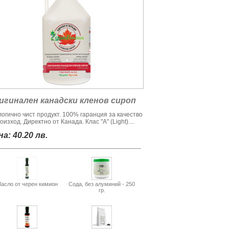
игинален канадски кленов сироп
логично чист продукт. 100% гаранция за качество
оизход. Директно от Канада. Клас "А" (Light)....
а: 40.20 лв.
асло от черен кимион
Сода, без алуминий - 250
гр.