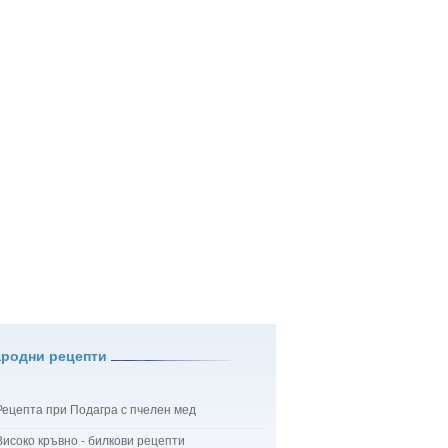
ародни рецепти
Рецепта при Подагра с пчелен мед
Високо кръвно - билкови рецепти