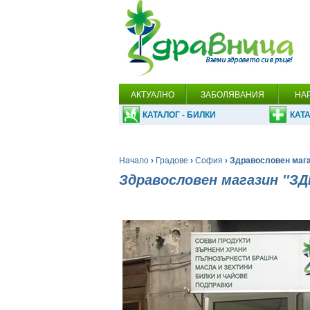
АКТУАЛНО
ЗАБОЛЯВАНИЯ
НА
КАТАЛОГ - БИЛКИ
КАТА
Начало
›
Градове
›
София
› Здравословен маг
Здравословен магазин ''З