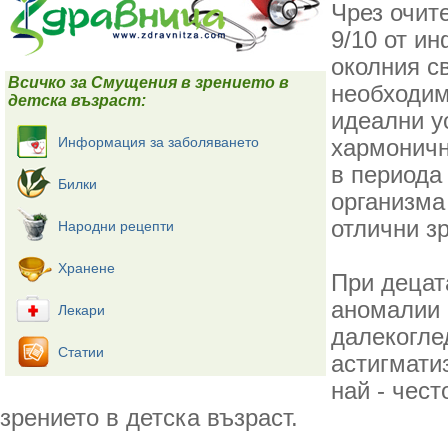
Чрез очит
9/10 от и
околния св
Всичко за Смущения в зрението в
необходим
детска възраст:
идеални у
Информация за заболяването
хармоничн
в периода
Билки
организма
отлични з
Народни рецепти
Хранене
При децат
аномалии 
Лекари
далекогле
Статии
астигмати
най - чес
зрението в детска възраст.