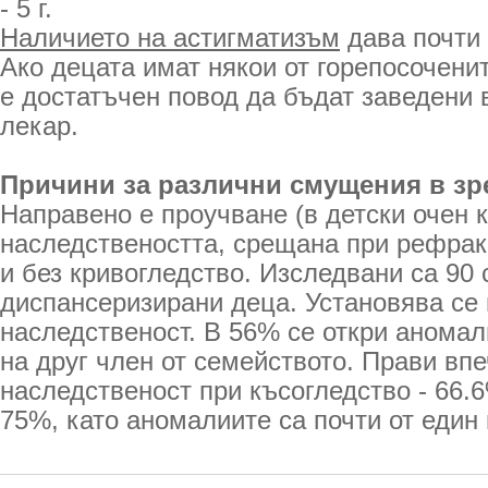
- 5 г.
Наличието на астигматизъм
дава почти
Ако децата имат някои от горепосочени
е достатъчен повод да бъдат заведени 
лекар.
Причини за различни смущения в зр
Направено е проучване (в детски очен 
наследствеността, срещана при рефра
и без кривогледство. Изследвани са 90
диспансеризирани деца. Установява се 
наследственост. В 56% се откри анома
на друг член от семейството. Прави вп
наследственост при късогледство - 66.
75%, като аномалиите са почти от един