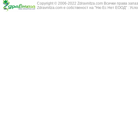
Copyright © 2006-2022 Zdravnitza.com Всички права запа
Змийско мляк
Бронхиолит
Zdravnitza.com е собственост на "Ню Ес Нет ЕООД" :
Усло
Зърнастец -
Бронхит
Иглика - Fl. 
Бронхопневмония
Изсипливче -
Възпаление на тъпанчето
Исиот - Zingib
Възпалено гърло
Исландски ли
Задавяне с чуждо тяло
Исоп - Hyssop
Кашлица
Калина - Vib
Кръвоизлив от носа
Калоферче -
Ларингит
Каменоломка 
Мениеров синдром
Камшик - Agr
Моноцитна ангина
Карамфил - E
Плеврит
Кафяво морск
Саркоидоза
Кисел трън - 
Сенна хрема
Клинавче /орл
Синуит
Коило - Stipa
Сърбеж в ушите
Комунига - Me
Трахеит
Коноп - Canna
Туберкулоза
Конски кесте
Фарингит
Копитник - A
Хрема
Коприва - Urt
Категория:
НА ЖЛЕЗИТЕ С ВЪТРЕШНА СЕКРЕЦИЯ
Адипозо-генитална дистрофия
Копър - Anet