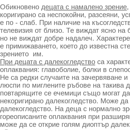
Обикновено
децата с намалено зрение
,
коригирано са неспокойни, разсеяни, у
е по - слаб. При наличие на късогледств
телевизия от близо. Те виждат ясно на 
но не виждат добре надалеч. Характере
е примижаването, което до известна ст
зрението им.
При децата с далекогледство
са характ
оплаквания: главоболие, болки в слепо
Не са редки случаите на зачервяване и
люспи по миглените ръбове на такива д
повтарящите се ечемици също могат да
некоригирано далекогледство. Може да 
далекогледство. На деца с нормално зре
гореописаните оплаквания при разширя
може да се открие голям диоптър далек