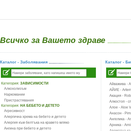
Всичко за Вашето здраве
Каталог - Заболявания
Каталог - Б
Категория:
ЗАВИСИМОСТИ
Айважива - Al
Алкохолизъм
АЙИЕ - Artemi
Наркомании
Акация - Rob
Пристрастявания
Алкостоп - с
Категория:
НА БЕБЕТО И ДЕТЕТО
Алое - Aloe 
Агресивност
Анасон - Pim
Алергична хрема на бебето и детето
Ангелика - An
Алергия към белтъка на кравето мляко
Арника - Arn
Ангина при бебето и детето
Ароматна кал