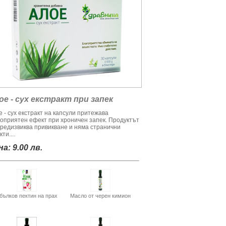
ое - сух екстракт при запек
 - сух екстракт на капсули притежава
гоприятен ефект при хроничен запек. Продуктът
предизвиква привикване и няма странични
ти....
а: 9.00 лв.
бълков пектин на прах
Масло от черен кимион