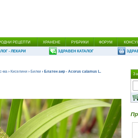
РОДНИ РЕЦЕПТИ
ХРАНЕНЕ
РУБРИКИ
ФОРУМ
КОНСУ
ЛОГ - ЛЕКАРИ
ЗДРАВЕН КАТАЛОГ
ЗДРА
с-ма
›
Киселини
›
Билки
› Блатен аир - Acorus calamus L.
З
Пр