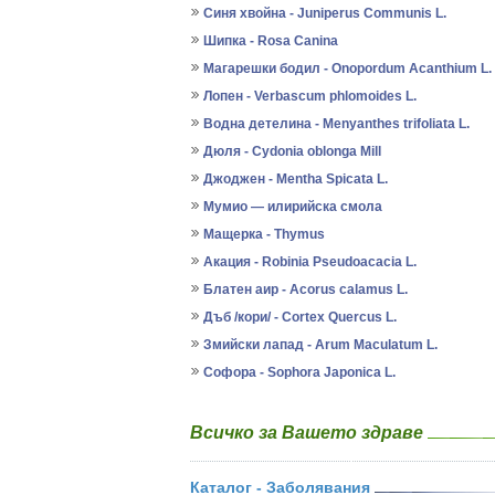
Синя хвойна - Juniperus Communis L.
Шипка - Rosa Canina
Магарешки бодил - Onopordum Acanthium L.
Лопен - Verbascum phlomoides L.
Водна детелина - Menyanthes trifoliata L.
Дюля - Cydonia oblonga Mill
Джоджен - Mentha Spicata L.
Мумио — илирийска смола
Мащерка - Thymus
Акация - Robinia Pseudoacacia L.
Блатен аир - Acorus calamus L.
Дъб /кори/ - Cortex Quercus L.
Змийски лапад - Arum Maculatum L.
Софора - Sophora Japonica L.
Всичко за Вашето здраве
Каталог - Заболявания