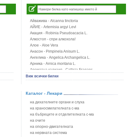
Айважива - Alcanna tinctoria
АЙИЕ - Artemisia argyi Levl
Акация - Robinia Pseudoacacia L.
Алкостоп - спри алкохола!
Алое - Aloe Vera
Анасон - Pimpinela Anisum L.
Ангелика - Angelica Archangelica L.
Арника - Arnica montana L.
Ароматна кализия - Callisia Fragans
Арония - Sorbus melanocorpa
Виж всички билки
Бабини зъби - Tribulus terrestris
Билки за бани при хемороиди
Каталог - Лекари
Блатен аир - Acorus calamus L.
Блатен тъжник - Spirea ulmaria L.
на дихателните органи и слуха
Блян
на храносмилателната с-ма
Бобови шушулки - Phaseolus Vulgaris L.
на бъбреците и отделителната с-ма
Божур - Paeonia Decora
на очите
Борови връхчета - Pinus sylvestris
на опорно-двигателната
Босилек - Ocimum Basillicum
на нервната система