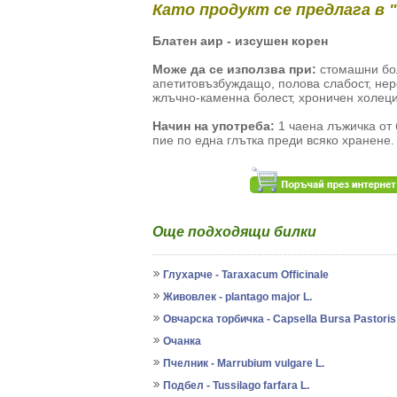
Като продукт се предлага в 
Блатен аир - изсушен корен
Може да се използва при:
стомашни бол
апетитовъзбуждащо, полова слабост, не
жлъчно-каменна болест, хроничен холеци
Начин на употреба:
1 чаена лъжичка от 
пие по една глътка преди всяко хранене.
Още подходящи билки
Глухарче - Taraxacum Officinale
Живовлек - plantago major L.
Овчарска торбичка - Capsella Bursa Pastoris
Очанка
Пчелник - Marrubium vulgare L.
Подбел - Tussilago farfara L.