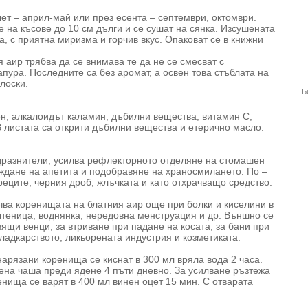
ет – април-май или през есента – септември, октомври.
е на късове до 10 см дълги и се сушат на сянка. Изсушената
а, с приятна миризма и горчив вкус. Опаковат се в книжни
 аир трябва да се внимава те да не се смесват с
пура. Последните са без аромат, а освен това стъблата на
лоски.
Б
ен, алкалоидът каламин, дъбилни вещества, витамин С,
В листата са открити дъбилни вещества и етерично масло.
дразнители, усилва рефлекторното отделяне на стомашен
уждане на апетита и подобравяне на храносмилането. По –
еците, черния дроб, жлъчката и като отхрачващо средство.
ва коренищата на блатния аир още при болки и киселини в
ълтеница, воднянка, нередовна менструация и др. Външно се
ящи венци, за втриване при падане на косата, за бани при
ладкарството, ликьорената индустрия и козметиката.
арязани коренища се киснат в 300 мл вряла вода 2 часа.
нена чаша преди ядене 4 пъти дневно. За усилване ръзтежа
нища се варят в 400 мл винен оцет 15 мин. С отварата