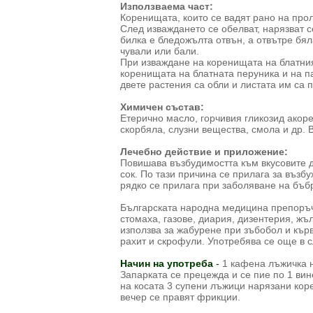
Използваема част:
Коренищата, които се вадят рано на прол
След изваждането се обелват, нарязват с
билка е бледожълта отвън, а отвътре бял
чували или бали.
При изваждане на коренищата на блатния
коренищата на блатната перуника и на па
двете растения са обли и листата им са п
Химичен състав:
Етерично масло, горчивия гликозид акор
скорбяла, слузни вещества, смола и др. 
Лечебно действие и приложение:
Повишава възбудимостта към вкусовите 
сок. По тази причина се прилага за възб
рядко се прилага при заболяване на бъбр
Българската народна медицина препоръч
стомаха, газове, диария, дизентерия, ж
използва за жабурене при зъбобол и кърв
рахит и скрофули. Употребява се още в с
Начин на употреба
-
1 кафена лъжичка н
Запарката се прецежда и се пие по 1 ви
на косата 3 супени лъжици нарязани коре
вечер се правят фрикции.