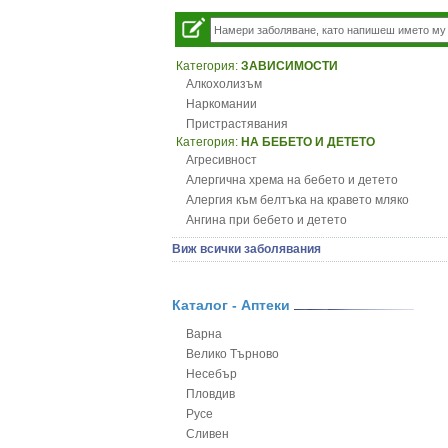
Категория:
ЗАВИСИМОСТИ
Алкохолизъм
Наркомании
Пристрастявания
Категория:
НА БЕБЕТО И ДЕТЕТО
Агресивност
Алергична хрема на бебето и детето
Алергия към белтъка на кравето мляко
Ангина при бебето и детето
Анемия при бебето и детето
Виж всички заболявания
Апетит - пълни деца
Аромотерапия и децата
Безапетитие при бебето и детето
Каталог - Аптеки
Бронхиална астма при бебето и детето
Варна
Бронхит и пневмония при деца
Велико Търново
Варицела
Несебър
Висока температура на бебето и детето
Пловдив
Възпаление на ушите на бебето и детето
Русе
Глисти
Сливен
Грижа за пъпа на новороденото