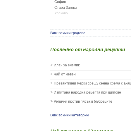
София
Грип при бебето и детето
Стара Загора
Гърч
Хасково
Да отгледам и възпитам детето си
Ямбол
Детска церебрална парализа
Детски аутизъм
Детски диабет
Виж всички градове
Екземи при деца
Епилепсия при деца
Последно от народни рецепти
Жълтеница
Запек на бебето и детето
Заушка
Илач за ечемик
Имунизационен календар
Кашлица при бебето и детето
Чай от невен
Коклюш при бебето и детето
Превантивни мерки срещу сенна хрема с ака
Колики
Менингит
Изпитана народна рецепта при шипове
Млечни зъби
Репички против пясък в бъбреците
Млечница
Морбили
Нощно напикаване - енуреза
Виж всички категории
Отит
Отравяне