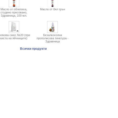
Масло от облепиха,
Масло от бял трън
студено пресовано,
Здравница, 100 мл.
илкова смес №20 (при
Безалкохолна
киста на яйчниците)
прополисова тинктура -
Здравница
Всички продукти