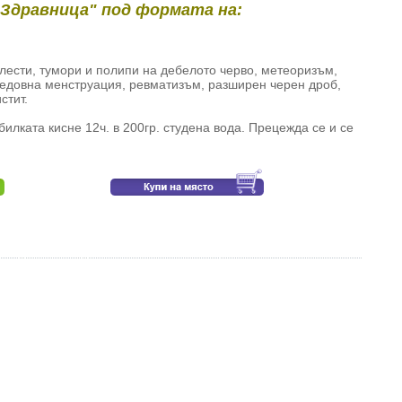
"Здравница" под формата на:
ести, тумори и полипи на дебелото черво, метеоризъм,
редовна менструация, ревматизъм, разширен черен дроб,
стит.
билката кисне 12ч. в 200гр. студена вода. Прецежда се и се