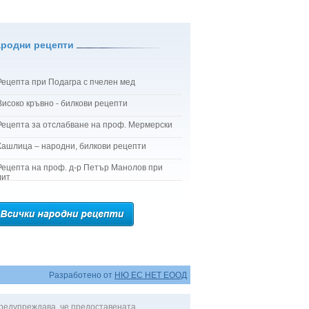
ародни рецепти
Рецепта при Подагра с пчелен мед
Високо кръвно - билкови рецепти
Рецепта за отслабване на проф. Мермерски
Кашлица – народни, билкови рецепти
Рецепта на проф. д-р Петър Манолов при
лит
Разработено от
НЮ ЕС НЕТ ЕООД
редупреждава, че предоставената