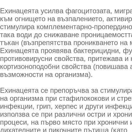
Ехинацеята усилва фагоцитозата, мигр
към огнището на възпалението, активи
стимулира комплементарно-пропердино
така води до снижаване проницаемостт
тъкан (възпрепятства проникването на 
Ехинацеята проявява бактерицидни, фу
противовирусни свойства, притежава и 
кортизоноподобни свойства (повишава 
възможности на организма).
Ехинацеята се препоръчва за стимулир
на организма при стафилококови и стр
инфекции, грип, херпес и други инфекц
използва се при различни остри и хрон
процеси, на първо място при хронични
дихателните и пикочните пътища (като