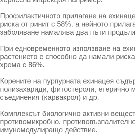
Профилактичното прилагане на ехинац
риска от ринит с 58%, а нейното прилаг
заболяване намалява два пъти продълж
При едновременното използване на ехи
растението е способно да намали риска
хрема с 86%.
Корените на пурпурната ехинацея съдъ
полизахариди, фитостероли, етерично 
съединения (карвакрол) и др.
Комплексът биологично активни вещест
противомикробно, противовъзпалително
имуномодулиращо действие.