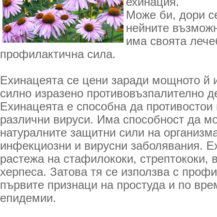
ехинация.
Може би, дори с
нейните възможн
има своята лече
профилактична сила.
Ехинацеята се цени заради мощното й
силно изразено противовъзпалително д
Ехинацеята е способна да противостои 
различни вируси. Има способност да м
натуралните защитни сили на организма
инфекциозни и вирусни заболявания. Е
растежа на стафилококи, стрептококи, в
херпеса. Затова тя се използва с проф
първите признаци на простуда и по вре
епидемии.