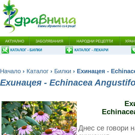
АКТУАЛНО
ЗАБОЛЯВАНИЯ
НАРОДНИ РЕЦЕПТИ
ХРАН
КАТАЛОГ - БИЛКИ
КАТАЛОГ - ЛЕКАРИ
Начало
›
Каталог
›
Билки
› Ехинацея - Echinace
Ехинацея - Echinacea Angustifo
Ех
Echinacea
Днес се говори 