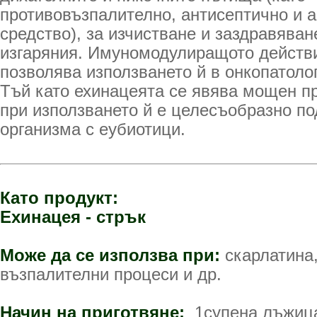
противовъзпалително, антисептично и 
средство), за изчистване и заздравяван
изгаряния. Имуномодулиращото действ
позволява използването й в онкопатоло
Тъй като ехинацеята се явява мощен п
при използването й е целесъобразно п
организма с еубиотици.
Като продукт:
Ехинацея - стрък
Може да се използва при:
скарлатина,
възпалителни процеси и др.
Начин на приготвяне:
1супена лъжица