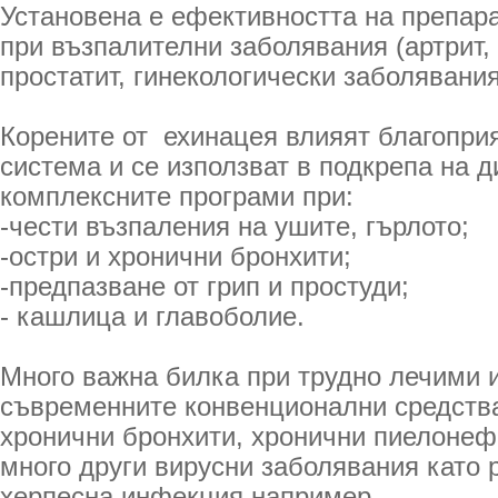
Установена е ефективността на препара
при възпалителни заболявания (артрит,
простатит, гинекологически заболявания 
Корените от ехинацея влияят благопри
система и се използват в подкрепа на 
комплексните програми при:
-чести възпаления на ушите, гърлото;
-остри и хронични бронхити;
-предпазване от грип и простуди;
- кашлица и главоболие.
Много важна билка при трудно лечими 
съвременните конвенционални средства
хронични бронхити, хронични пиелонефр
много други вирусни заболявания като
херпесна инфекция например.