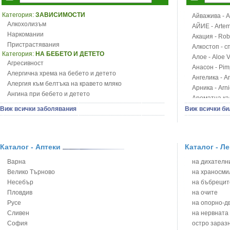
Категория:
ЗАВИСИМОСТИ
Айважива - Al
Алкохолизъм
АЙИЕ - Artemi
Наркомании
Акация - Rob
Пристрастявания
Алкостоп - с
Категория:
НА БЕБЕТО И ДЕТЕТО
Алое - Aloe 
Агресивност
Анасон - Pim
Алергична хрема на бебето и детето
Ангелика - An
Алергия към белтъка на кравето мляко
Арника - Arn
Ангина при бебето и детето
Ароматна кал
Анемия при бебето и детето
Арония - So
Виж всички заболявания
Виж всички би
Апетит - пълни деца
Бабини зъби -
Аромотерапия и децата
Билки за ба
Безапетитие при бебето и детето
Блатен аир -
Бронхиална астма при бебето и детето
Каталог - Аптеки
Каталог - Л
Блатен тъжни
Бронхит и пневмония при деца
Блян
Варна
на дихателни
Варицела
Бобови шушул
Велико Търново
на храносми
Висока температура на бебето и детето
Божур - Paeo
Несебър
на бъбрецит
Възпаление на ушите на бебето и детето
Борови връхче
Пловдив
на очите
Глисти
Босилек - Oc
Русе
на опорно-д
Грижа за пъпа на новороденото
Брей - Tamu
Сливен
на нервната
Грип при бебето и детето
Брош - Rubia 
София
остро зараз
Гърч