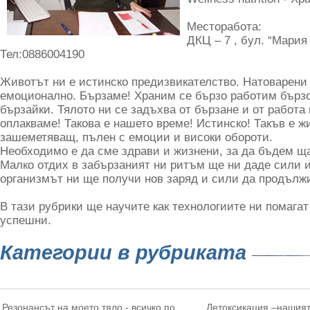
Месторабота:
ДКЦ – 7 , бул. “Мария Л
Тел:0886004190
Животът ни е истинско предизвикателство. Натоварени
емоционално. Бързаме! Храним се бързо работим бързо
бързайки. Тялото ни се задъхва от бързане и от работа 
оплакваме! Такова е нашето време! Истинско! Такъв е ж
зашеметяващ, пълен с емоции и високи обороти.
Необходимо е да сме здрави и жизнени, за да бъдем щ
Малко отдих в забързаният ни ритъм ще ни даде сили и
организмът ни ще получи нов заряд и сили да продължим
В тази рубрики ще научите как технологиите ни помагат
успешни.
Категории в рубриката
Резонансът на моето тяло - всичко по
Детоксикация –нашият