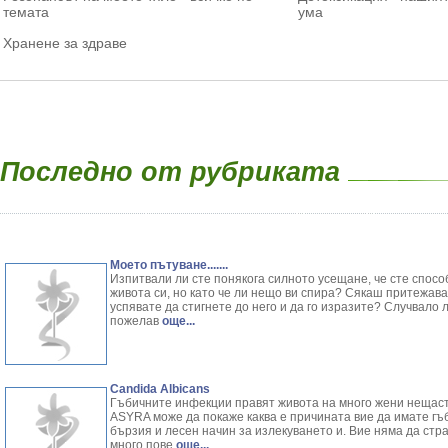
темата
ума
Хранене за здраве
Последно от рубриката
Моето пътуване.......
Изпитвали ли сте понякога силното усещане, че сте спосо
живота си, но като че ли нещо ви спира? Сякаш притежават
успявате да стигнете до него и да го изразите? Случвало л
пожелав
още...
Candida Albicans
Гъбичните инфекции правят живота на много жени нещаст
ASYRA може да покаже каква е причината вие да имате гъ
бързия и лесен начин за излекуването и. Вие няма дa стр
много пове
още...