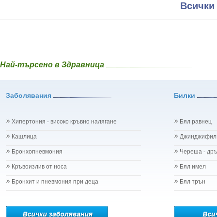
Всички
Най-търсено в Здравница
Заболявания
Билки
Хипертония - високо кръвно налягане
Бял равнец
Кашлица
Джинджифил
Бронхопневмония
Череша - др
Кръвоизлив от носа
Бял имел
Бронхит и пневмония при деца
Бял трън