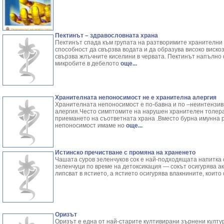
Пектинът – здравословната храна
Пектинът спада към групата на разтворимите хранителни
способност да свързва водата и да образува високо вискоз
свързва жлъчните киселини в червата. Пектинът напълно
микробите в дебелото
още...
Хранителната непоносимост не е хранителна алергия
Хранителната непоносимост е по-бавна и по –неинтензив
алергия.Често симптомите на нарушен хранителен толера
приемането на съответната храна .Вместо бурна имунна 
непоносимост имаме но
още...
Истинско пречистване с промяна на храненето
Чашата суров зеленчуков сок е най-подходящата напитка 
зеленчуци по време на детоксикация — сокът осигурява а
липсват в ястието, а ястието осигурява влакнините, които 
Оризът
Оризът е една от най-старите култивирани зърнени култур