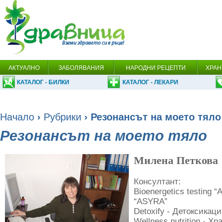
АКТУАЛНО
ЗАБОЛЯВАНИЯ
НАРОДНИ РЕЦЕПТИ
ХРАН
КАТАЛОГ - БИЛКИ
КАТАЛОГ - ЛЕКАРИ
Начало
›
Рубрики
› Резонансът на моето тяло
Резонансът на моето тяло
Милена Петкова
Консултант:
Bioenergetics testing 
“ASYRA”
Detoxify - Детоксика
Wellness nutrition - Х