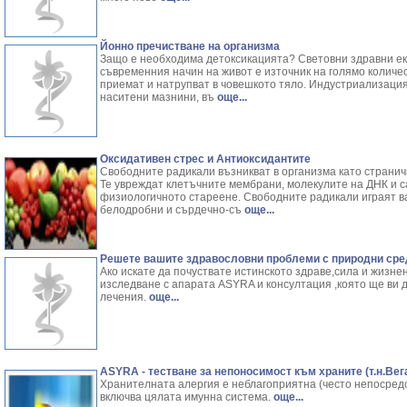
Йонно пречистване на организма
Защо е необходима детоксикацията? Световни здравни ек
съвременния начин на живот е източник на голямо количес
приемат и натрупват в човешкото тяло. Индустриализация
наситени мазнини, въ
още...
Оксидативен стрес и Антиоксидантите
Свободните радикали възникват в организма като страни
Те увреждат клетъчните мембрани, молекулите на ДНК и с
физиологичното стареене. Свободните радикали играят ва
белодробни и сърдечно-съ
още...
Решете вашите здравословни проблеми с природни сре
Ако искате да почуствате истинското здраве,сила и жизне
изследване с апарата ASYRA и консултация ,която ще ви 
лечения.
още...
ASYRA - тестване за непоносимост към храните (т.н.Вега
Хранителната алергия е неблагоприятна (често непосредс
включва цялата имунна система.
още...