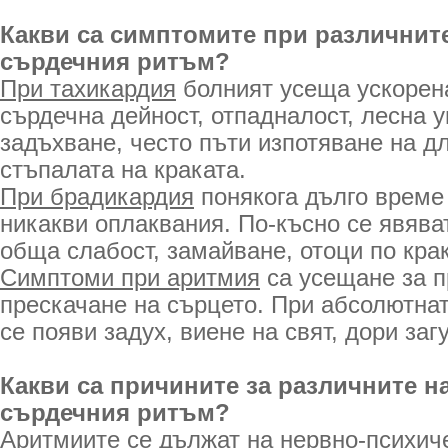
Какви са симптомите при различнит
сърдечния ритъм?
При тахикардия
болният усеща ускорен
сърдечна дейност, отпадналост, лесна 
задъхване, често пъти изпотяване на д
стъпалата на краката.
При брадикардия
понякога дълго време
никакви оплаквания. По-късно се явява
обща слабост, замайване, отоци по крак
Симптоми при аритмия
са усещане за п
прескачане на сърцето. При абсолютна
се появи задух, виене на свят, дори заг
Какви са причините за различните н
сърдечния ритъм?
Аритмиите
се дължат на нервно-психич