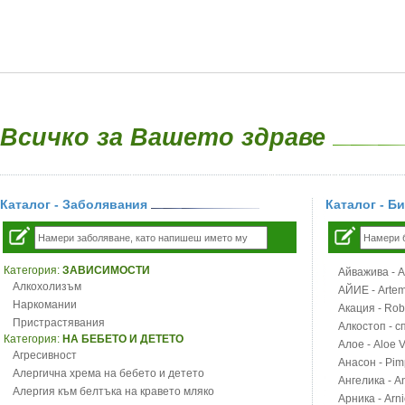
Всичко за Вашето здраве
Каталог - Заболявания
Каталог - Б
Категория:
ЗАВИСИМОСТИ
Айважива - Al
Алкохолизъм
АЙИЕ - Artemi
Наркомании
Акация - Rob
Пристрастявания
Алкостоп - с
Категория:
НА БЕБЕТО И ДЕТЕТО
Алое - Aloe 
Агресивност
Анасон - Pim
Алергична хрема на бебето и детето
Ангелика - An
Алергия към белтъка на кравето мляко
Арника - Arn