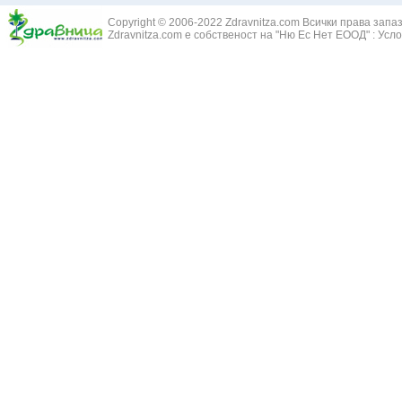
Змийски лапа
Бронхиектазии - разширение на бронхите
Copyright © 2006-2022 Zdravnitza.com Всички права запа
Змийско мляк
Бронхиолит
Zdravnitza.com е собственост на "Ню Ес Нет ЕООД" :
Усло
Зърнастец -
Бронхит
Иглика - Fl. 
Бронхопневмония
Изсипливче -
Възпаление на тъпанчето
Исиот - Zingib
Възпалено гърло
Исландски ли
Задавяне с чуждо тяло
Исоп - Hyssop
Кашлица
Калина - Vib
Кръвоизлив от носа
Калоферче -
Ларингит
Каменоломка 
Мениеров синдром
Камшик - Agr
Моноцитна ангина
Карамфил - E
Плеврит
Кафяво морск
Саркоидоза
Кисел трън - 
Сенна хрема
Клинавче /орл
Синуит
Коило - Stipa
Сърбеж в ушите
Комунига - Me
Трахеит
Коноп - Canna
Туберкулоза
Конски кесте
Фарингит
Копитник - A
Хрема
Коприва - Urt
Категория:
НА ЖЛЕЗИТЕ С ВЪТРЕШНА СЕКРЕЦИЯ