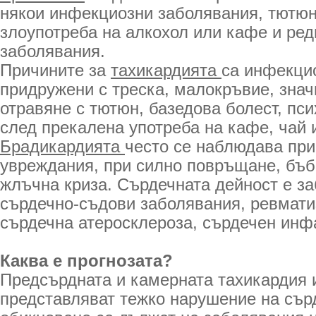
някои инфекциозни заболявания, тютю
злоупотреба на алкохол или кафе и ре
заболявания.
Причините за
тахикардията
са инфекци
придружени с треска, малокръвие, знач
отравяне с тютюн, базедова болест, пс
след прекалена употреба на кафе, чай 
Брадикардията
често се наблюдава пр
увреждания, при силно повръщане, бъб
жлъчна криза. Сърдечната дейност е за
сърдечно-съдови заболявания, ревмати
сърдечна атеросклероза, сърдечен инфа
Каква е прогнозата?
Предсърдната и камерната тахикардия 
представляват тежко нарушение на сър