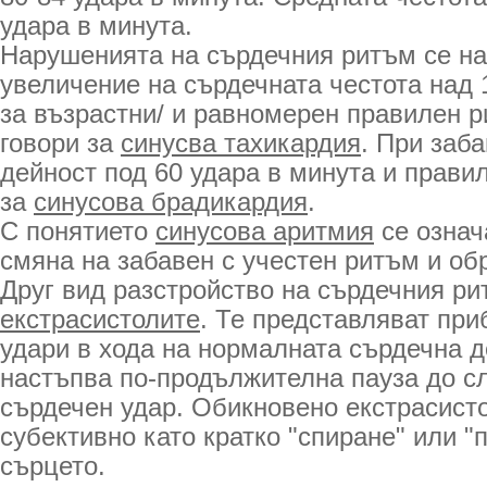
удара в минута.
Нарушенията на сърдечния ритъм се н
увеличение на сърдечната честота над 1
за възрастни/ и равномерен правилен р
говори за
синусва тахикардия
. При заб
дейност под 60 удара в минута и прави
за
синусова брадикардия
.
С понятието
синусова аритмия
се означ
смяна на забавен с учестен ритъм и об
Друг вид разстройство на сърдечния ри
екстрасистолите
. Те представляват пр
удари в хода на нормалната сърдечна д
настъпва по-продължителна пауза до 
сърдечен удар. Обикновено екстрасист
субективно като кратко "спиране" или "
сърцето.