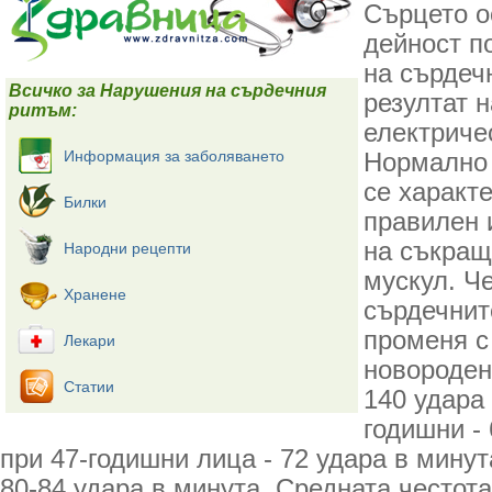
Сърцето о
дейност п
на сърдеч
Всичко за Нарушения на сърдечния
резултат 
ритъм:
електриче
Информация за заболяването
Нормално 
се характ
Билки
правилен 
на съкращ
Народни рецепти
мускул. Ч
Хранене
сърдечнит
променя с
Лекари
новороден
Статии
140 удара 
годишни - 
при 47-годишни лица - 72 удара в минута
80-84 удара в минута. Средната честота