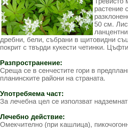
Тревисто 
растение с
разклонен
50 см. Ли
ланцентни
дребни, бели, събрани в щитовидни съц
покрит с твърди кукести четинки. Цъфт
Разпространение:
Среща се в сенчестите гори в предплан
планинските райони на страната.
Употребяема част:
За лечебна цел се използват надземнат
Лечебно действие:
Омекчително (при кашлица), пикочогонн