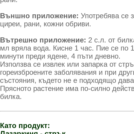
Външно приложение:
Употребява се 
циреи, рани, кожни обриви.
Вътрешно приложение:
2 с.л. от бил
мл вряла вода. Кисне 1 час. Пие се по 
минути преди ядене, 4 пъти дневно.
Използва се извлек или запарка от стр
гореизброените заболявания и при друг
състояния, където не е подходящо дав
Прясното растение има по-силно дейст
билка.
Като продукт:
Лазаркиня - стрък