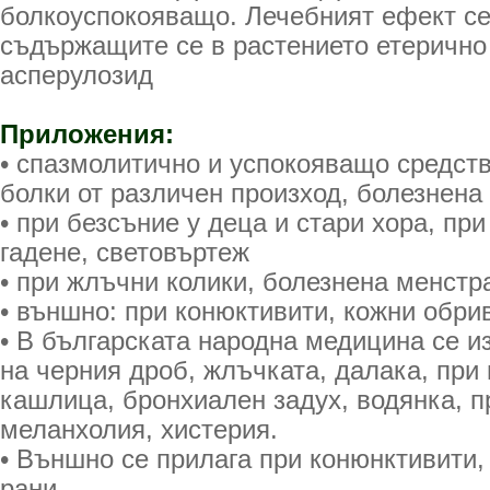
болкоуспокояващо. Лечебният ефект се
съдържащите се в растението етерично
асперулозид
Приложения:
• спазмолитично и успокояващо средств
болки от различен произход, болезнена
• при безсъние у деца и стари хора, при
гадене, световъртеж
• при жлъчни колики, болезнена менстр
• външно: при конюктивити, кожни обри
• В българската народна медицина се и
на черния дроб, жлъчката, далака, при
кашлица, бронхиален задух, водянка, 
меланхолия, хистерия.
• Външно се прилага при конюнктивити,
рани.