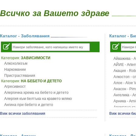
Всичко за Вашето здраве
Каталог - Заболявания
Каталог - Б
Категория:
ЗАВИСИМОСТИ
Айважива - Al
Алкохолизъм
АЙИЕ - Artemi
Наркомании
Акация - Rob
Пристрастявания
Алкостоп - с
Категория:
НА БЕБЕТО И ДЕТЕТО
Алое - Aloe 
Агресивност
Анасон - Pim
Алергична хрема на бебето и детето
Ангелика - An
Алергия към белтъка на кравето мляко
Арника - Arn
Ангина при бебето и детето
Ароматна кал
Анемия при бебето и детето
Арония - So
Виж всички заболявания
Виж всички би
Апетит - пълни деца
Бабини зъби -
Аромотерапия и децата
Билки за ба
Безапетитие при бебето и детето
Блатен аир -
Бронхиална астма при бебето и детето