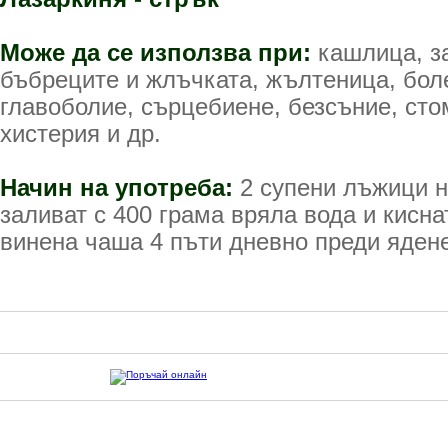
Може да се използва при:
кашлица, з
бъбреците и жлъчката, жълтеница, бол
главоболие, сърцебиене, безсъние, ст
хистерия и др.
Начин на употреба:
2 супени лъжици н
заливат с 400 грама вряла вода и киснат
винена чаша 4 пъти дневно преди ядене