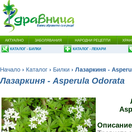
АКТУАЛНО
ЗАБОЛЯВАНИЯ
НАРОДНИ РЕЦЕПТИ
ХРАН
КАТАЛОГ - БИЛКИ
КАТАЛОГ - ЛЕКАРИ
Начало
›
Каталог
›
Билки
› Лазаркиня - Asperu
Лазаркиня - Asperula Odorata
Asp
Описание