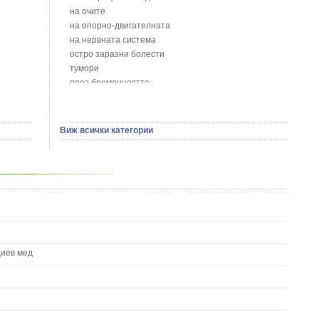
Божур - Paeonia Decora
на очите
Борови връхчета - Pinus sylvestris
на опорно-двигателната
Босилек - Ocimum Basillicum
на нервната система
Брей - Tamus Communis
остро заразни болести
Брош - Rubia tinctorum L.
тумори
Бръшлян - Hedera helix L.
през бременността
Бряст - Ulmus
на сърцето и кръвоносните съдове
Бушменски отровен храст - Acokanthera oppositifolia
на устната кухина
Бял имел - Viscum album L.
сексуални проблеми
Виж всички категории
Бял оман - Inula Helenium L.
на половите органи
Бял Равнец - Achillea Millefolium L.
зависимости
Бял трън - Silybum Marianum L.
на жлезите с вътрешна секреция
Бяла бреза - Betula pendula
паразитни болести
Бяла върба - Salix Аlba
на бебето и детето
Великденче - Veronica
на кожата и венерически
Ветрогон - Eryngium Campestre
други
Вечнозелен кипарис
Вишна - Prunus cerasus L.
циев мед
Водна детелина - Menyanthes trifoliata L.
Водно Пипериче - Polygonum Hydropiper L.
Волски език - Asplenium scolopendrium
Врабчови чревца - Stellaria media L.