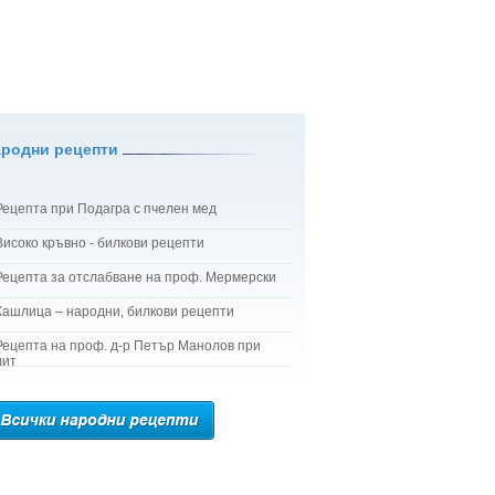
ародни рецепти
Рецепта при Подагра с пчелен мед
Високо кръвно - билкови рецепти
Рецепта за отслабване на проф. Мермерски
Кашлица – народни, билкови рецепти
Рецепта на проф. д-р Петър Манолов при
лит