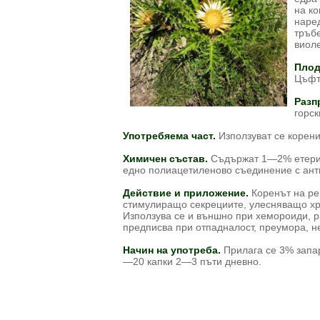
на ко
наред
тръбе
виоле
Пло
Цъфт
Разп
горск
Употребяема част.
Използуват се коренит
Химичен състав.
Съдържат 1—2% етерич
едно полиацетиленово съединение с ант
Действие и приложение.
Коренът на ре
стимулиращо секрециите, улесняващо хр
Използува се и външно при хемороиди, р
предписва при отпадналост, преумора, н
Начин на употреба.
Прилага се 3% запар
—20 капки 2—3 пъти дневно.