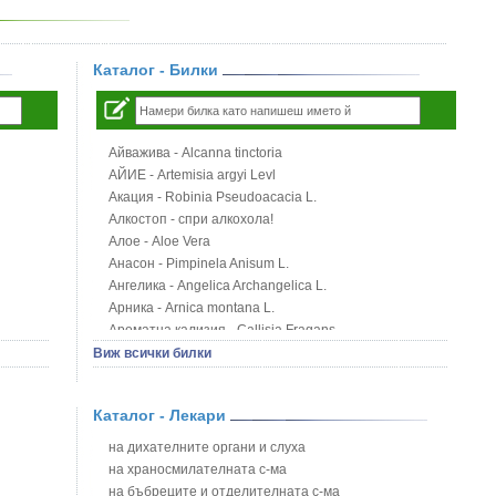
Каталог - Билки
Айважива - Alcanna tinctoria
АЙИЕ - Artemisia argyi Levl
Акация - Robinia Pseudoacacia L.
Алкостоп - спри алкохола!
Алое - Aloe Vera
Анасон - Pimpinela Anisum L.
Ангелика - Angelica Archangelica L.
Арника - Arnica montana L.
Ароматна кализия - Callisia Fragans
Арония - Sorbus melanocorpa
Виж всички билки
Бабини зъби - Tribulus terrestris
Билки за бани при хемороиди
Каталог - Лекари
Блатен аир - Acorus calamus L.
Блатен тъжник - Spirea ulmaria L.
на дихателните органи и слуха
Блян
на храносмилателната с-ма
Бобови шушулки - Phaseolus Vulgaris L.
на бъбреците и отделителната с-ма