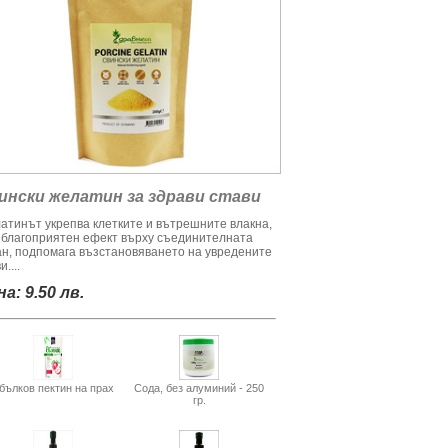
ински желатин за здрави стави
атинът укрепва клетките и вътрешните влакна,
 благоприятен ефект върху съединителната
ан, подпомага възстановяването на увредените
и....
а: 9.50 лв.
бълков пектин на прах
Сода, без алуминий - 250
гр.