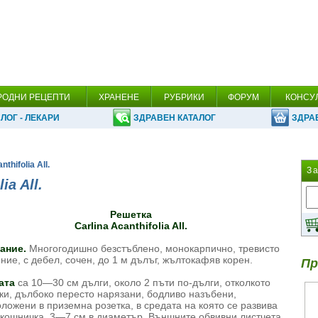
РОДНИ РЕЦЕПТИ
ХРАНЕНЕ
РУБРИКИ
ФОРУМ
КОНСУ
ЛОГ - ЛЕКАРИ
ЗДРАВЕН КАТАЛОГ
ЗДРА
thifolia All.
З
ia All.
Решетка
Carlina Acanthifolia All.
ание.
Многогодишно безстъблено, монокарпично, тревисто
ние, с дебел, сочен, до 1 м дълъг, жълтокафяв корен.
Пр
ата
са 10—30 см дълги, около 2 пъти по-дълги, отколкото
ки, дълбоко пересто нарязани, бодливо назъбени,
ложени в приземна розетка, в средата на която се развива
 кошничка, 3—7 см в диаметър. Външните обвивни листчета