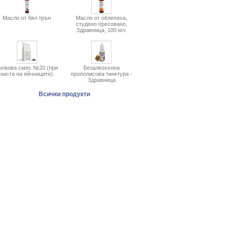
Масло от бял трън
Масло от облепиха,
студено пресовано,
Здравница, 100 мл.
илкова смес №20 (при
Безалкохолна
киста на яйчниците)
прополисова тинктура -
Здравница
Всички продукти