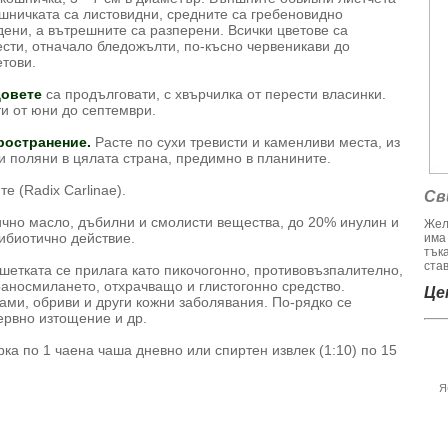
шничката са листовидни, средните са гребеновидно
ени, а вътрешните са разперени. Всички цветове са
сти, отначало бледожълти, по-късно червеникави до
тови.
довете
са продълговати, с хвърчилка от перести власинки.
и от юни до септември.
ространение.
Расте по сухи тревисти и каменливи места, из
и поляни в цялата страна, предимно в планините.
е (Radix Carlinae).
Св
но масло, дъбилни и смолисти вещества, до 20% инулин и
Жел
ибиотично действие.
има
тък
став
шетката се прилага като пикочогонно, противовъзпалително,
аносмилането, отхрачващо и глистогонно средство.
Цен
ами, обриви и други кожни заболявания. По-рядко се
ервно изтощение и др.
ка по 1 чаена чаша дневно или спиртен извлек (1:10) по 15
Я