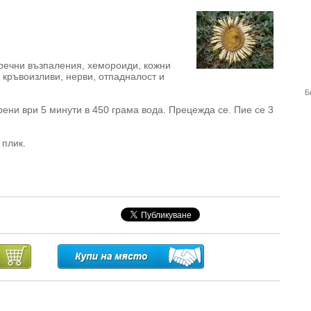
речни възпаления, хемороиди, кожни
 кръвоизливи, нерви, отпадналост и
Б
ени ври 5 минути в 450 грама вода. Прецежда се. Пие се 3
 плик.