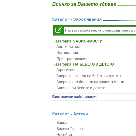
Всичко за Вашето здраве
Каталог - Заболявания
Категория:
ЗАВИСИМОСТИ
Алкохолизъм
Наркомании
Пристрастявания
Категория:
НА БЕБЕТО И ДЕТЕТО
Агресивност
Алергична хрема на бебето и детето
Алергия към белтъка на кравето мляко
Ангина при бебето и детето
Анемия при бебето и детето
Виж всички заболявания
Апетит - пълни деца
Аромотерапия и децата
Безапетитие при бебето и детето
Каталог - Аптеки
Бронхиална астма при бебето и детето
Варна
Бронхит и пневмония при деца
Велико Търново
Варицела
Несебър