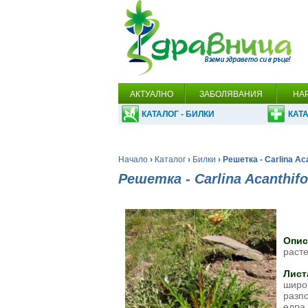
АКТУАЛНО
ЗАБОЛЯВАНИЯ
НА
КАТАЛОГ - БИЛКИ
КАТА
Начало
›
Каталог
›
Билки
› Решетка - Carlina Acan
Решетка - Carlina Acanthifol
Опис
расте
Лист
широ
разпо
едра