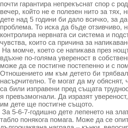
почти гарантира непрекъснат спор с ро
вечер, който не е полезен нито за тях, н
дете над 5 години би дало всичко, за да
проблема. То иска да бъде отзивчиво, 
контролира нервната си система и подс
чувства, които са причина за напикаван
На момче, което се напикава през нощт
вдъхне по-голяма увереност в собствен
може да се постигне постепенно и с по
Отношението им към детето би трябвал
насърчително. Те могат да му обяснят, 
са били изправени пред същата труднос
я превъзмогнали. Да изразят увереност,
им дете ще постигне същото.
За 5-6-7-годишно дете лепенето на зла
табло понякога помага. Може да се опи
дългоочаквана награда – кънки, велоси