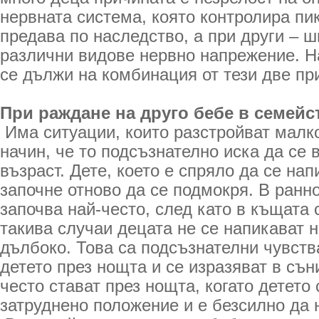
нервната система, която контролира пик
предава по наследство, а при други – ш
различни видове нервно напрежение. Н
се дължи на комбинация от тези две пр
При раждане на друго бебе в семейс
Има ситуации, които разстройват малко
начин, че то подсъзнателно иска да се
възраст. Дете, което е спряло да се на
започне отново да се подмокря. В ранн
започва най-често, след като в къщата 
такива случаи децата не се напикават н
дълбоко. Това са подсъзнателни чувств
детето през нощта и се изразяват в съ
често стават през нощта, когато детето 
затруднено положение и е безсилно да 