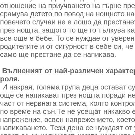
отношение на приучването на гърне през
срамува детето по повод на нощното на
повечето случаи не е лошо да престане
през нощта, защото то ще го тълкува к
все още е бебе. То се нуждае от уверен
родителите и от сигурност в себе си, че
само ще престане да се напикава.
Вълненият от най-различен характе
роля.
И накрая, голяма група деца остават су
още се напикават през нощта поради не
част от нервната система, която контр
по време на сън.Те не усещат никакво
напрежение, освен напрежението, коет
напикаването. Тези деца се нуждаят от