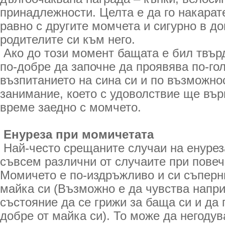
принадлежности. Целта е да го накарат
равно с другите момчета и сигурно в д
родителите си към него.
Ако до този момент бащата е бил твърд
по-добре да започне да проявява по-го
възпитанието на сина си и по възможно
занимание, което с удоволствие ще вър
време заедно с момчето.
Енуреза при момичетата
Най-често срещаните случаи на енурез
съвсем различни от случаите при повеч
Момичето е по-издръжливо и си съперни
майка си (Възможно е да чувства напри
състояние да се грижи за баща си и да 
добре от майка си). То може да негодув