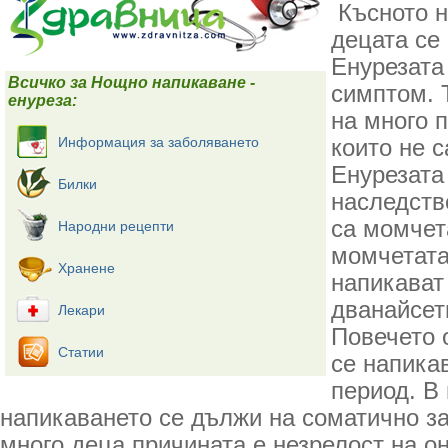
Късното н
децата се
Енурезата 
Всичко за Нощно напикаване -
симптом. 
енуреза:
на много п
Информация за заболяването
които не с
Енурезата
Билки
наследств
са момчет
Народни рецепти
момчетата
Хранене
напикават
дванайсет
Лекари
Повечето 
Статии
се напика
период. В
напикаването се дължи на соматично з
много деца причината е незрелост на он