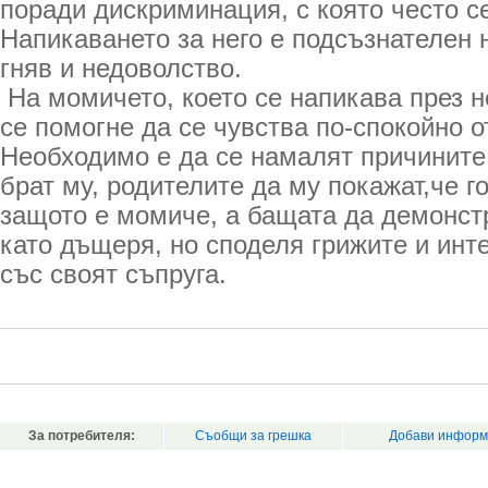
поради дискриминация, с която често с
Напикаването за него е подсъзнателен 
гняв и недоволство.
На момичето, което се напикава през н
се помогне да се чувства по-спокойно о
Необходимо е да се намалят причините
брат му, родителите да му покажат,че г
защото е момиче, а бащата да демонстр
като дъщеря, но споделя грижите и инт
със своят съпруга.
За потребителя:
Съобщи за грешка
Добави информ