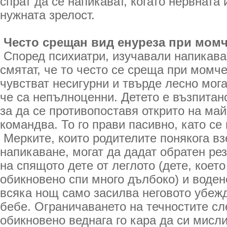
спрат да се напикават, когато нервната
нужната зрелост.
Често срещан вид енуреза при момч
Според психиатри, изучавали напикава
смятат, че то често се среща при момче
чувстват несигурни и твърде лесно мога
че са непълноценни. Детето е възпитан
за да се противопоставя открито на май
командва. То го прави пасивно, като се
Мерките, които родителите понякога в
напикаване, могат да дадат обратен ре
на спящото дете от леглото (дете, което
обикновено спи много дълбоко) и воден
всяка нощ само засилва неговото убежд
бебе. Ограничаването на течностите сл
обикновено веднага го кара да си мисли