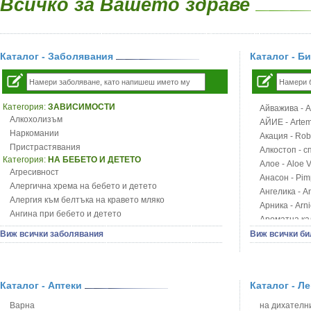
Всичко за Вашето здраве
Каталог - Заболявания
Каталог - Б
Категория:
ЗАВИСИМОСТИ
Айважива - Al
Алкохолизъм
АЙИЕ - Artemi
Наркомании
Акация - Rob
Пристрастявания
Алкостоп - с
Категория:
НА БЕБЕТО И ДЕТЕТО
Алое - Aloe 
Агресивност
Анасон - Pim
Алергична хрема на бебето и детето
Ангелика - An
Алергия към белтъка на кравето мляко
Арника - Arn
Ангина при бебето и детето
Ароматна кал
Анемия при бебето и детето
Арония - So
Виж всички заболявания
Виж всички би
Апетит - пълни деца
Бабини зъби -
Аромотерапия и децата
Билки за ба
Безапетитие при бебето и детето
Блатен аир -
Бронхиална астма при бебето и детето
Каталог - Аптеки
Каталог - Л
Блатен тъжни
Бронхит и пневмония при деца
Блян
Варна
на дихателни