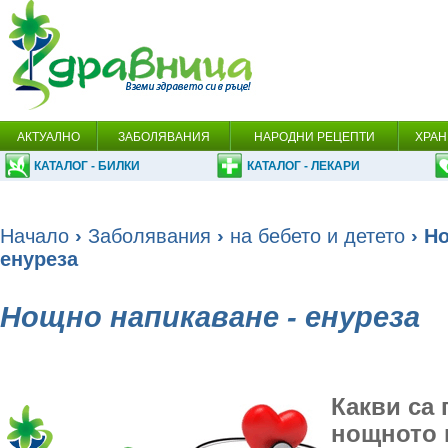
АКТУАЛНО
ЗАБОЛЯВАНИЯ
НАРОДНИ РЕЦЕПТИ
ХРАН
КАТАЛОГ - БИЛКИ
КАТАЛОГ - ЛЕКАРИ
Начало
›
Заболявания
›
на бебето и детето
› Н
енуреза
Нощно напикаване - енуреза
Какви са 
нощното 