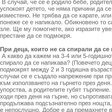
В случай, че се е родило бебе, родите
успокоят детето, че няма причини да се
изместено. Не трябва да се карате, или
понеже се е напикало. Обикновено то с
зле. Ще му помогнете, ако изразите уве
престане да се подмокря.
При деца, които не са спирали да се
А какво да кажем на 3-4 или 5-годишнот
спирало да се напикава? (Повечето дец
подмокрят между 2 и 3 годишна възраст)
случаи се е създало напрежение при пр
към използването на гърнето през деня.
упорства, а родителите губят търпение.
ходи през деня на гърне, но съпротива
продължава подсъзнателно през нощта, 
е непослушно. Добре е да премахнете 