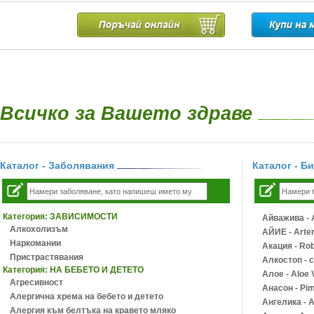
Всичко за Вашето здраве
Каталог - Заболявания
Каталог - Б
Категория:
ЗАВИСИМОСТИ
Айважива - A
Алкохолизъм
АЙИЕ - Artem
Наркомании
Акация - Rob
Пристрастявания
Алкостоп - 
Категория:
НА БЕБЕТО И ДЕТЕТО
Алое - Aloe 
Агресивност
Анасон - Pim
Алергична хрема на бебето и детето
Ангелика - A
Алергия към белтъка на кравето мляко