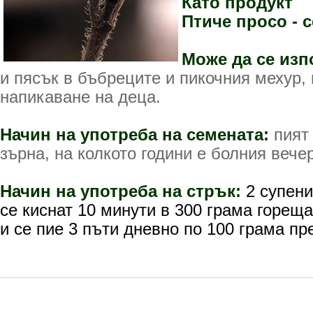
Като продукт
Птиче просо - 
Може да се изп
и пясък в бъбреците и пикочния мехур,
напикаване на деца.
Начин на употреба на семената:
пият 
зърна, на колкото години е болния вече
Начин на употреба на стрък:
2 супен
се киснат 10 минути в 300 грама горещ
и се пие 3 пъти дневно по 100 грама пр