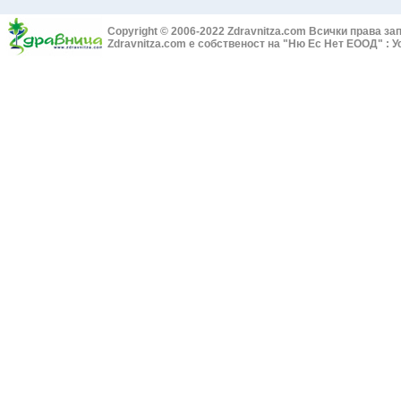
Болки в ушите
Змийски лап
Бронхиектазии - разширение на бронхите
Copyright © 2006-2022 Zdravnitza.com Всички права за
Змийско мляк
Бронхиолит
Zdravnitza.com е собственост на "Ню Ес Нет ЕООД" :
У
Зърнастец -
Бронхит
Иглика - Fl. 
Бронхопневмония
Изсипливче -
Възпаление на тъпанчето
Исиот - Zingi
Възпалено гърло
Исландски ли
Задавяне с чуждо тяло
Исоп - Hysso
Кашлица
Калина - Vib
Кръвоизлив от носа
Калоферче -
Ларингит
Каменоломка 
Мениеров синдром
Камшик - Agr
Моноцитна ангина
Карамфил - 
Плеврит
Кафяво морс
Саркоидоза
Кисел трън -
Сенна хрема
Клинавче /ор
Синуит
Коило - Stipa
Сърбеж в ушите
Комунига - Me
Трахеит
Коноп - Cann
Туберкулоза
Конски кесте
Фарингит
Копитник - 
Хрема
Коприва - Ur
Категория:
НА ЖЛЕЗИТЕ С ВЪТРЕШНА СЕКРЕЦИЯ