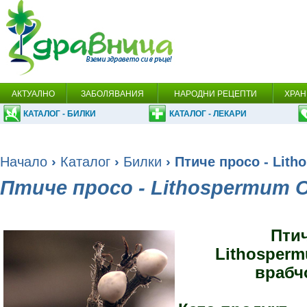
АКТУАЛНО
ЗАБОЛЯВАНИЯ
НАРОДНИ РЕЦЕПТИ
ХРАН
КАТАЛОГ - БИЛКИ
КАТАЛОГ - ЛЕКАРИ
Начало
›
Каталог
›
Билки
› Птиче просо - Litho
Птиче просо - Lithospermum Off
Пти
Lithospermu
врабч