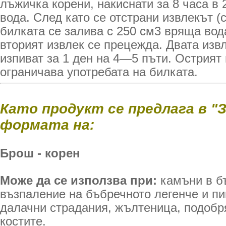
лъжичка корени, накиснати за 8 часа в 
вода. След като се отстрани извлекът (
билката се залива с 250 см3 вряща вод
вторият извлек се прецежда. Двата извл
изпиват за 1 ден на 4—5 пъти. Острият 
ограничава употребата на билката.
Като продукт се предлага в "
формата на:
Брош - корен
Може да се използва при:
камъни в б
възпаление на бъбречното легенче и пи
далачни страдания, жълтеница, подобр
костите.