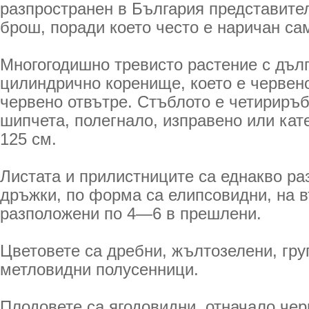
разпространен в България представите
брош, поради което често е наричан са
Многогодишно тревисто растение с дълг
цилиндрично коренище, което е червен
червено отвътре. Стъблото е четириръб
шипчета, полегнало, изправено или кат
125 см.
Листата и прилистниците са еднакво раз
дръжки, по форма са елипсовидни, на в
разположени по 4—6 в прешлени.
Цветовете са дребни, жълтозелени, гру
метловидни полусенници.
Плодовете са ягодовидни, отначало чер