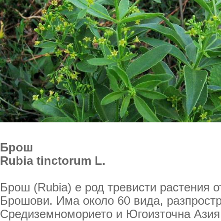
Брош
Rubia tinctorum L.
Брош (Rubia) е род тревисти растения 
Брошови. Има около 60 вида, разпростр
Средиземноморието и Югоизточна Азия