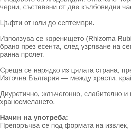
черни, съставени от две кълбовидни час
Цъфти от юли до септември.
Използува се коренището (Rhizoma Rubia
брано през есента, след узряване на се
ранна пролет.
Среща се нарядко из цялата страна, п
Източна България — между храсти, кра
Диуретично, жлъчегонно, слабително и
храносмелането.
Начин на употреба:
Препоръчва се под формата на извлек, 