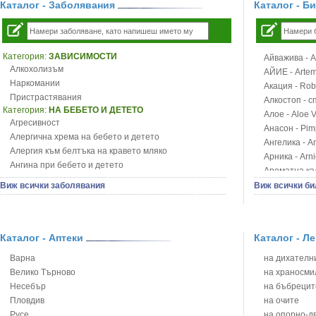
Каталог - Заболявания
Каталог - Б
Категория:
ЗАВИСИМОСТИ
Айважива - Al
Алкохолизъм
АЙИЕ - Artemi
Наркомании
Акация - Rob
Пристрастявания
Алкостоп - с
Категория:
НА БЕБЕТО И ДЕТЕТО
Алое - Aloe 
Агресивност
Анасон - Pim
Алергична хрема на бебето и детето
Ангелика - An
Алергия към белтъка на кравето мляко
Арника - Arn
Ангина при бебето и детето
Ароматна кал
Анемия при бебето и детето
Арония - So
Виж всички заболявания
Виж всички би
Апетит - пълни деца
Бабини зъби -
Аромотерапия и децата
Билки за ба
Безапетитие при бебето и детето
Блатен аир -
Бронхиална астма при бебето и детето
Каталог - Аптеки
Каталог - Л
Блатен тъжни
Бронхит и пневмония при деца
Блян
Варна
на дихателни
Варицела
Бобови шушул
Велико Търново
на храносми
Висока температура на бебето и детето
Божур - Paeo
Несебър
на бъбрецит
Възпаление на ушите на бебето и детето
Борови връхче
Пловдив
на очите
Глисти
Босилек - Oc
Русе
на опорно-д