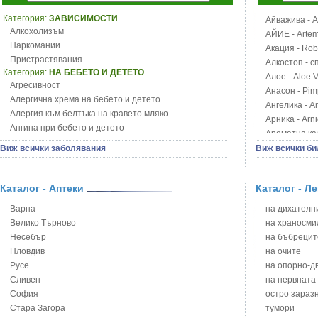
Категория:
ЗАВИСИМОСТИ
Айважива - Al
Алкохолизъм
АЙИЕ - Artemi
Наркомании
Акация - Rob
Пристрастявания
Алкостоп - с
Категория:
НА БЕБЕТО И ДЕТЕТО
Алое - Aloe 
Агресивност
Анасон - Pim
Алергична хрема на бебето и детето
Ангелика - An
Алергия към белтъка на кравето мляко
Арника - Arn
Ангина при бебето и детето
Ароматна кал
Анемия при бебето и детето
Арония - So
Виж всички заболявания
Виж всички би
Апетит - пълни деца
Бабини зъби -
Аромотерапия и децата
Билки за ба
Безапетитие при бебето и детето
Каталог - Аптеки
Каталог - Л
Блатен аир -
Бронхиална астма при бебето и детето
Блатен тъжни
Варна
на дихателни
Бронхит и пневмония при деца
Блян
Велико Търново
на храносми
Варицела
Бобови шушул
Несебър
на бъбрецит
Висока температура на бебето и детето
Божур - Paeo
Пловдив
на очите
Възпаление на ушите на бебето и детето
Борови връхче
Русе
на опорно-д
Глисти
Босилек - Oc
Сливен
на нервната
Грижа за пъпа на новороденото
Брей - Tamu
София
остро зараз
Грип при бебето и детето
Брош - Rubia 
Стара Загора
тумори
Гърч