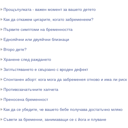
Прощъпулката - важен момент за вашето детето
Как да откажем цигарите, когато забременеем?
Първите симптоми на бременността
Еднояйчни или двуяйчни близнаци
Второ дете?
Хранене след раждането
Затлъстяването е свързано с вроден дефект
Спонтанен аборт: кога мога да забременея отново и има ли риск
Противозачатъчните хапчета
Преносена бременност
Как да се убедите, че вашето бебе получава достатъчно мляко
Съвети за бременни, занимаващи се с йога и плуване