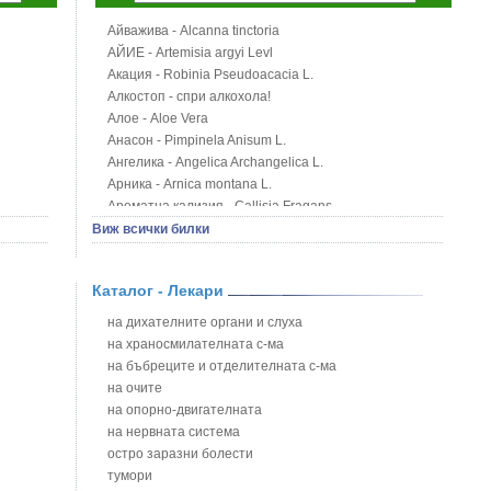
Айважива - Alcanna tinctoria
АЙИЕ - Artemisia argyi Levl
Акация - Robinia Pseudoacacia L.
Алкостоп - спри алкохола!
Алое - Aloe Vera
Анасон - Pimpinela Anisum L.
Ангелика - Angelica Archangelica L.
Арника - Arnica montana L.
Ароматна кализия - Callisia Fragans
Арония - Sorbus melanocorpa
Виж всички билки
Бабини зъби - Tribulus terrestris
Билки за бани при хемороиди
Каталог - Лекари
Блатен аир - Acorus calamus L.
Блатен тъжник - Spirea ulmaria L.
на дихателните органи и слуха
Блян
на храносмилателната с-ма
Бобови шушулки - Phaseolus Vulgaris L.
на бъбреците и отделителната с-ма
Божур - Paeonia Decora
на очите
Борови връхчета - Pinus sylvestris
на опорно-двигателната
Босилек - Ocimum Basillicum
на нервната система
Брей - Tamus Communis
остро заразни болести
Брош - Rubia tinctorum L.
тумори