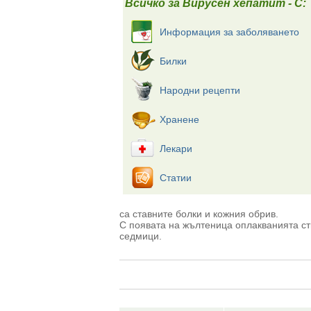
Всичко за Вирусен хепатит - С:
Информация за заболяването
Билки
Народни рецепти
Хранене
Лекари
Статии
са ставните болки и кожния обрив.
С появата на жълтеница оплакванията ст
седмици.