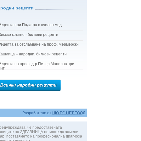
ародни рецепти
Рецепта при Подагра с пчелен мед
Високо кръвно - билкови рецепти
Рецепта за отслабване на проф. Мермерски
Кашлица – народни, билкови рецепти
Рецепта на проф. д-р Петър Манолов при
лит
Разработено от
НЮ ЕС НЕТ ЕООД
редупреждава, че предоставената
аниците на ЗДРАВНИЦА не може да замени
ар, поставянето на професионална диагноза
нужното лечение.