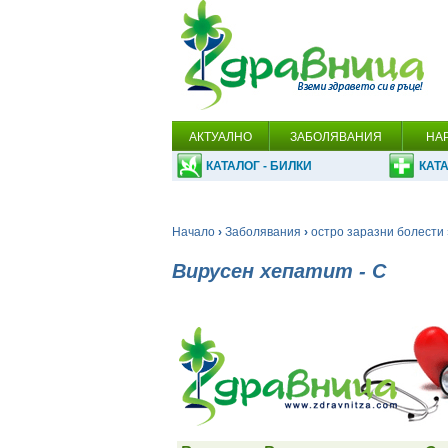
АКТУАЛНО
ЗАБОЛЯВАНИЯ
НА
КАТАЛОГ - БИЛКИ
КАТА
Начало
›
Заболявания
›
остро заразни болести
Вирусен хепатит - С