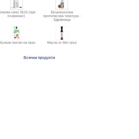
илкова смес №15 (при
Безалкохолна
псориазис)
прополисова тинктура -
Здравница
бълков пектин на прах
Масло от бял трън
Всички продукти