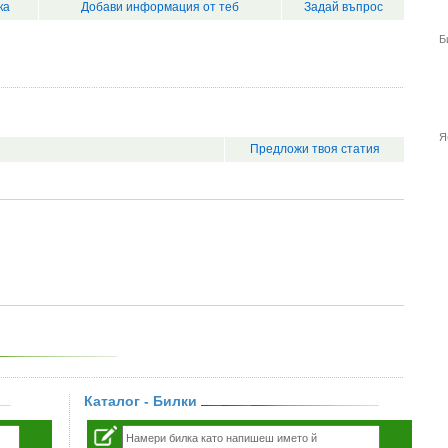
ка
Добави информация от теб
Задай въпрос
Б
Я
Предложи твоя статия
Каталог - Билки