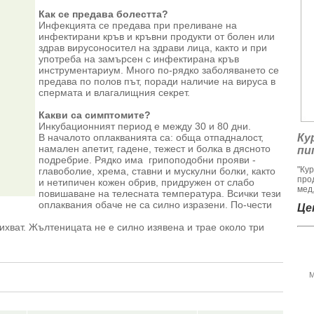
Как се предава болестта?
Инфекцията се предава при преливане на
инфектирани кръв и кръвни продукти от болен или
здрав вирусоносител на здрави лица, както и при
употреба на замърсен с инфектирана кръв
инструментариум. Много по-рядко заболяването се
предава по полов път, поради наличие на вируса в
спермата и влагалищния секрет.
Какви са симптомите?
Инкубационният период е между 30 и 80 дни.
В началото оплакванията са: обща отпадналост,
Ку
намален апетит, гадене, тежест и болка в дясното
пи
подребрие. Рядко има грипоподобни прояви -
"Ку
главоболие, хрема, ставни и мускулни болки, както
про
и нетипичен кожен обрив, придружен от слабо
мед,
повишаване на телесната температура. Всички тези
оплаквания обаче не са силно изразени. По-чести
Цен
ихват. Жълтеницата не е силно изявена и трае около три
М