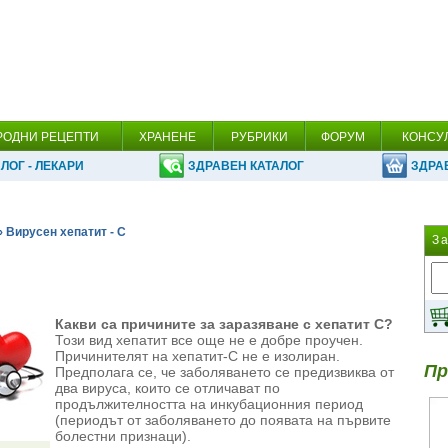
РОДНИ РЕЦЕПТИ
ХРАНЕНЕ
РУБРИКИ
ФОРУМ
КОНСУ
ЛОГ - ЛЕКАРИ
ЗДРАВЕН КАТАЛОГ
ЗДРА
› Вирусен хепатит - С
З
Какви са причините за заразяване с хепатит С?
Този вид хепатит все още не е добре проучен.
Причинителят на хепатит-С не е изолиран.
Пр
Предполага се, че заболяването се предизвиква от
два вируса, които се отличават по
продължителността на инкубационния период
(периодът от заболяването до появата на първите
болестни признаци).