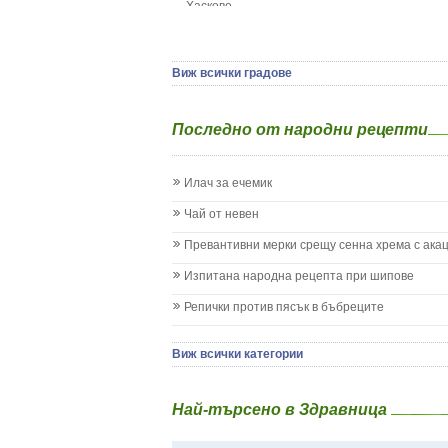
Хасково
Да отгледам и възпитам детето си
Ямбол
Детска церебрална парализа
Детски аутизъм
Детски диабет
Виж всички градове
Екземи при деца
Епилепсия при деца
Последно от народни рецепти
Жълтеница
Запек на бебето и детето
Заушка
Илач за ечемик
Имунизационен календар
Кашлица при бебето и детето
Чай от невен
Коклюш при бебето и детето
Превантивни мерки срещу сенна хрема с ака
Колики
Менингит
Изпитана народна рецепта при шипове
Млечни зъби
Репички против пясък в бъбреците
Млечница
Морбили
Нощно напикаване - енуреза
Виж всички категории
Отит
Отравяне
Най-търсено в Здравница
Плач
Подсичане