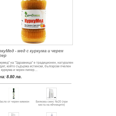
ркуМед - мед с куркума и черен
пер
ркумед" на "Здравница" е традиционен, натурален
дукт, който съдържа истински, български пчелен
 куркума и черен пипер....
а: 8.80 лв.
асло от черен кимион
Билкова смес №20 (при
киста на яйчниците)