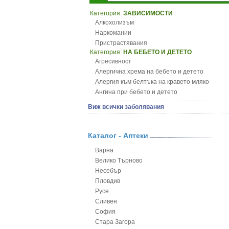
Категория:
ЗАВИСИМОСТИ
Алкохолизъм
Наркомании
Пристрастявания
Категория:
НА БЕБЕТО И ДЕТЕТО
Агресивност
Алергична хрема на бебето и детето
Алергия към белтъка на кравето мляко
Ангина при бебето и детето
Анемия при бебето и детето
Виж всички заболявания
Апетит - пълни деца
Аромотерапия и децата
Безапетитие при бебето и детето
Каталог - Аптеки
Бронхиална астма при бебето и детето
Варна
Бронхит и пневмония при деца
Велико Търново
Варицела
Несебър
Висока температура на бебето и детето
Пловдив
Възпаление на ушите на бебето и детето
Русе
Глисти
Сливен
Грижа за пъпа на новороденото
София
Грип при бебето и детето
Стара Загора
Гърч