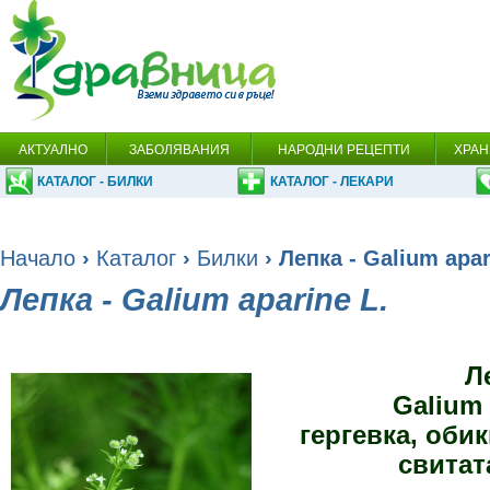
АКТУАЛНО
ЗАБОЛЯВАНИЯ
НАРОДНИ РЕЦЕПТИ
ХРАН
КАТАЛОГ - БИЛКИ
КАТАЛОГ - ЛЕКАРИ
Начало
›
Каталог
›
Билки
› Лепка - Galium apar
Лепка - Galium aparine L.
Л
Galium 
гергевка, оби
свитат