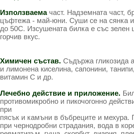
Използваема
част. Надземната част, б
цъфтежа - май-юни. Суши се на сянка и
до 50С. Изсушената билка е със зелен ц
горчив вкус.
Химичен състав.
Съдържа гликозида а
и лимонена киселина, сапонини, танипи
витамин С и др.
Лечебно действие и приложение.
Би
противомикробно и пикочогонно действи
при
пясък и камъни в бъбреците и мехура.
при чернодробни страдания, вода в кор
ревматизъм, гуша, скорбут, диария, пле