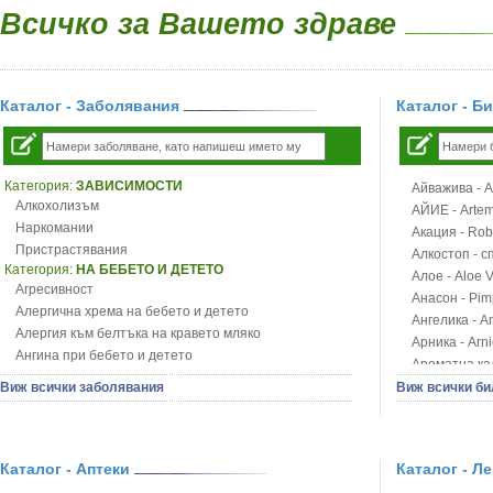
Всичко за Вашето здраве
Каталог - Заболявания
Каталог - Б
Категория:
ЗАВИСИМОСТИ
Айважива - Al
Алкохолизъм
АЙИЕ - Artemi
Наркомании
Акация - Rob
Пристрастявания
Алкостоп - с
Категория:
НА БЕБЕТО И ДЕТЕТО
Алое - Aloe 
Агресивност
Анасон - Pim
Алергична хрема на бебето и детето
Ангелика - An
Алергия към белтъка на кравето мляко
Арника - Arn
Ангина при бебето и детето
Ароматна кал
Анемия при бебето и детето
Арония - So
Виж всички заболявания
Виж всички би
Апетит - пълни деца
Бабини зъби -
Аромотерапия и децата
Билки за ба
Безапетитие при бебето и детето
Блатен аир -
Бронхиална астма при бебето и детето
Каталог - Аптеки
Каталог - Л
Блатен тъжни
Бронхит и пневмония при деца