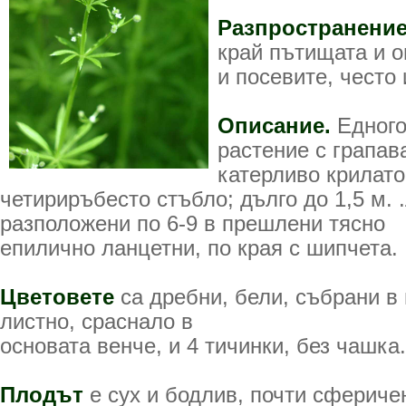
Разпространение
край пътищата и о
и посевите, често 
Описание.
Едного
растение с грапав
катерливо крилато
четириръбесто стъбло; дълго до 1,5 м. 
разположени по 6-9 в прешлени тясно
епилично ланцетни, по края с шипчета.
Цветовете
са дребни, бели, събрани в 
листно, сраснало в
основата венче, и 4 тичинки, без чашка.
Плодът
е сух и бодлив, почти сфериче