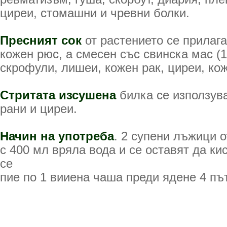
циреи, стомашни и чревни болки.
Пресният сок
от растението се прилага
кожен рюс, а смесен със свинска мас (1
скрофули, лишеи, кожен рак, циреи, ко
Стритата изсушена
билка се използува
рани и циреи.
Начин на употреба
. 2 супени лъжици о
с 400 мл вряла вода и се оставят да ки
се
пие по 1 вииена чаша преди ядене 4 пъ