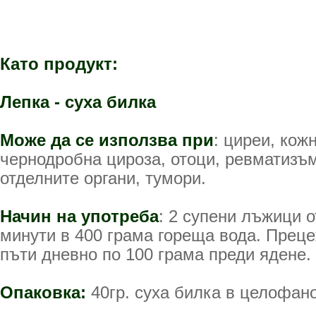
Като продукт:
Лепка - суха билка
Може да се използва при
: циреи, кож
чернодробна цироза, отоци, ревматизъ
отделните органи, тумори.
Начин на употреба
: 2 супени лъжици о
минути в 400 грама гореща вода. Преце
пъти дневно по 100 грама преди ядене.
Опаковка:
40гр. суха билка в целофано