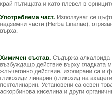
край пътищата и като плевел в орниците
Употребяема част.
Използуват се цъф
надземни части (Herba Linariae), отряза
върха.
Химичен състав.
Съдържа алкалоида 
възбуждащо действие върху гладката м
жлъчегонно действие. изолирани са и 
гликозиди линарин (гликозид на акацети
пектолинарин. Установени са освен тов
аскорбинова киселина и други органичн