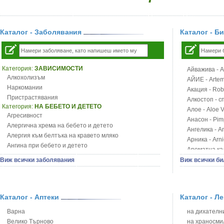
Каталог - Заболявания
Каталог - Б
Категория:
ЗАВИСИМОСТИ
Айважива - Al
Алкохолизъм
АЙИЕ - Artemi
Наркомании
Акация - Rob
Пристрастявания
Алкостоп - с
Категория:
НА БЕБЕТО И ДЕТЕТО
Алое - Aloe 
Агресивност
Анасон - Pim
Алергична хрема на бебето и детето
Ангелика - An
Алергия към белтъка на кравето мляко
Арника - Arn
Ангина при бебето и детето
Ароматна кал
Анемия при бебето и детето
Арония - So
Виж всички заболявания
Виж всички би
Апетит - пълни деца
Бабини зъби -
Аромотерапия и децата
Билки за ба
Безапетитие при бебето и детето
Блатен аир -
Бронхиална астма при бебето и детето
Каталог - Аптеки
Каталог - Л
Блатен тъжни
Бронхит и пневмония при деца
Блян
Варна
на дихателни
Варицела
Бобови шушул
Велико Търново
на храносми