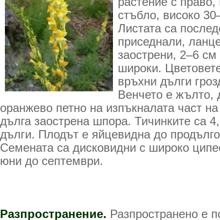
растение с право,
стъбло, високо 30–
Листата са послед
приседнали, ланце
заострени, 2–6 см
широки. Цветовете
връхни дълги гроз
Венчето е жълто, 
оранжево петно на изпъкналата част на 
дълга заострена шпора. Тичинките са 4, 
дълги. Плодът е яйцевидна до продълго
Семената са дисковидни с широко ципе
юни до септември.
Разпространение.
Разпространено е по