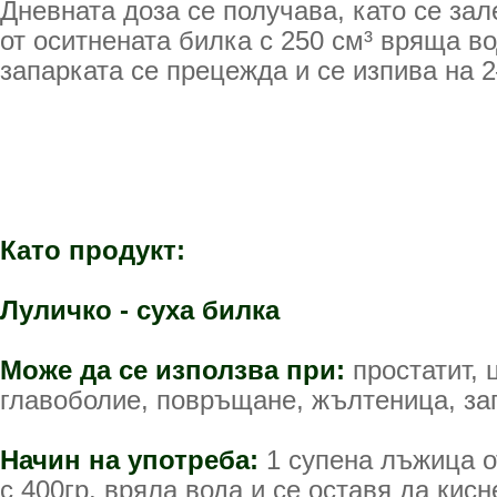
Дневната доза се получава, като се за
от оситнената билка с 250 см³ вряща в
запарката се прецежда и се изпива на 2
Като продукт:
Луличко - суха билка
Може да се използва при:
простатит, 
главоболие, повръщане, жълтеница, зап
Начин на употреба:
1 супена лъжица о
с 400гр. вряла вода и се оставя да кисн