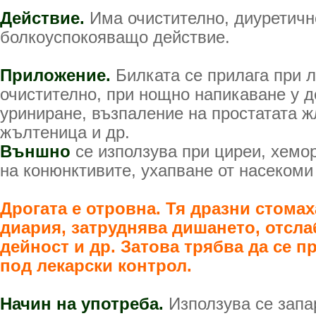
Действие.
Има очистително, диуретичн
болкоуспокояващо действие.
Приложение.
Билката се прилага при 
очистително, при нощно напикаване у д
уриниране, възпаление на простатата ж
жълтеница и др.
Външно
се използува при циреи, хемо
на конюнктивите, ухапване от насекоми 
Дрогата е отровна. Тя дразни стома
диария, затруднява дишането, отсла
дейност и др. Затова трябва да се 
под лекарски контрол.
Начин на употреба.
Използува се запа