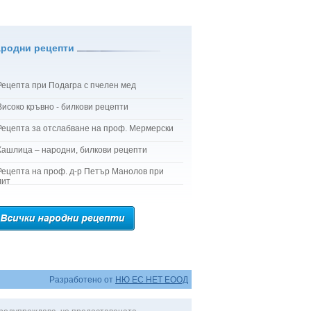
ародни рецепти
Рецепта при Подагра с пчелен мед
Високо кръвно - билкови рецепти
Рецепта за отслабване на проф. Мермерски
Кашлица – народни, билкови рецепти
Рецепта на проф. д-р Петър Манолов при
лит
Разработено от
НЮ ЕС НЕТ ЕООД