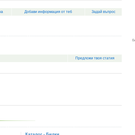
ка
Добави информация от теб
Задай въпрос
Б
Предложи твоя статия
Каталог - Билки