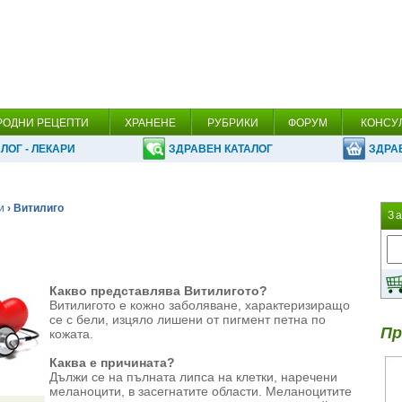
РОДНИ РЕЦЕПТИ
ХРАНЕНЕ
РУБРИКИ
ФОРУМ
КОНСУ
ЛОГ - ЛЕКАРИ
ЗДРАВЕН КАТАЛОГ
ЗДРА
и
› Витилиго
З
Какво представлява Витилигото?
Витилигото е кожно заболяване, характеризиращо
се с бели, изцяло лишени от пигмент петна по
Пр
кожата.
Каква е причината?
Дължи се на пълната липса на клетки, наречени
меланоцити, в засегнатите области. Меланоцитите