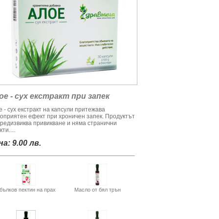
ое - сух екстракт при запек
 - сух екстракт на капсули притежава
гоприятен ефект при хроничен запек. Продуктът
предизвиква привикване и няма странични
ти....
а: 9.00 лв.
бълков пектин на прах
Масло от бял трън