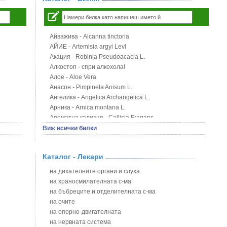
Айважива - Alcanna tinctoria
АЙИЕ - Artemisia argyi Levl
Акация - Robinia Pseudoacacia L.
Алкостоп - спри алкохола!
Алое - Aloe Vera
Анасон - Pimpinela Anisum L.
Ангелика - Angelica Archangelica L.
Арника - Arnica montana L.
Ароматна кализия - Callisia Fragans
Арония - Sorbus melanocorpa
Виж всички билки
Бабини зъби - Tribulus terrestris
Билки за бани при хемороиди
Каталог - Лекари
Блатен аир - Acorus calamus L.
Блатен тъжник - Spirea ulmaria L.
на дихателните органи и слуха
Блян
на храносмилателната с-ма
Бобови шушулки - Phaseolus Vulgaris L.
на бъбреците и отделителната с-ма
Божур - Paeonia Decora
на очите
Борови връхчета - Pinus sylvestris
на опорно-двигателната
Босилек - Ocimum Basillicum
на нервната система