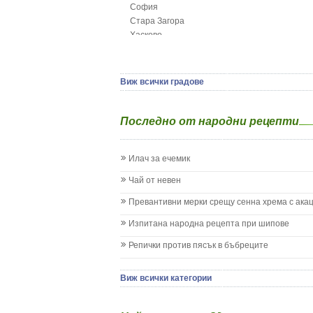
София
Грип при бебето и детето
Стара Загора
Гърч
Хасково
Да отгледам и възпитам детето си
Ямбол
Детска церебрална парализа
Детски аутизъм
Детски диабет
Виж всички градове
Екземи при деца
Епилепсия при деца
Последно от народни рецепти
Жълтеница
Запек на бебето и детето
Заушка
Илач за ечемик
Имунизационен календар
Кашлица при бебето и детето
Чай от невен
Коклюш при бебето и детето
Превантивни мерки срещу сенна хрема с ака
Колики
Менингит
Изпитана народна рецепта при шипове
Млечни зъби
Репички против пясък в бъбреците
Млечница
Морбили
Нощно напикаване - енуреза
Виж всички категории
Отит
Отравяне