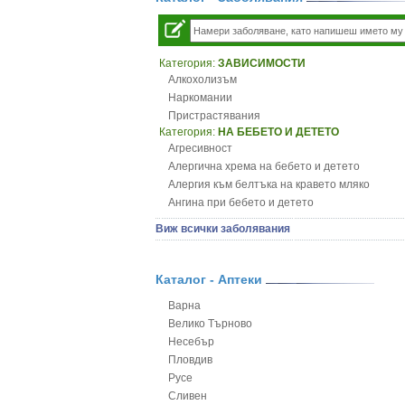
Категория:
ЗАВИСИМОСТИ
Алкохолизъм
Наркомании
Пристрастявания
Категория:
НА БЕБЕТО И ДЕТЕТО
Агресивност
Алергична хрема на бебето и детето
Алергия към белтъка на кравето мляко
Ангина при бебето и детето
Анемия при бебето и детето
Виж всички заболявания
Апетит - пълни деца
Аромотерапия и децата
Безапетитие при бебето и детето
Каталог - Аптеки
Бронхиална астма при бебето и детето
Варна
Бронхит и пневмония при деца
Велико Търново
Варицела
Несебър
Висока температура на бебето и детето
Пловдив
Възпаление на ушите на бебето и детето
Русе
Глисти
Сливен
Грижа за пъпа на новороденото