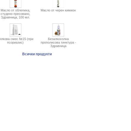
Масло от облепиха,
Масло от черен кимион
студено пресовано,
Здравница, 100 мл.
илкова смес №15 (при
Безалкохолна
псориазис)
прополисова тинктура -
Здравница
Всички продукти