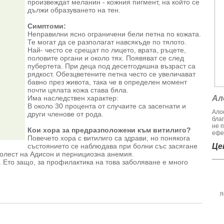
произвеждат меланин - кожния пигмент, на който се
дължи образуването на тен.
Симптоми:
Неправилни ясно ограничени бели петна по кожата.
Те могат да се разполагат навсякъде по тялото.
Най- често се срещат по лицето, врата, ръцете,
половите органи и около тях. Появяват се след
пубертета. При деца под десетгодишна възраст са
рядкост. Обезцветените петна често се увеличават
бавно през живота, така че в определен момент
почти цялата кожа става бяла.
Има наследствен характер:
Ал
В около 30 процента от случаите са засегнати и
Алое
други членове от рода.
бла
не 
Кои хора за предразположени към витилиго?
ефек
Повечето хора с витилиго са здрави, но понякога
състоянието се наблюдава при болни със засягане
Цен
болест на Адисон и пернициозна анемия.
. Ето защо, за профилактика на това заболяване е много
Я