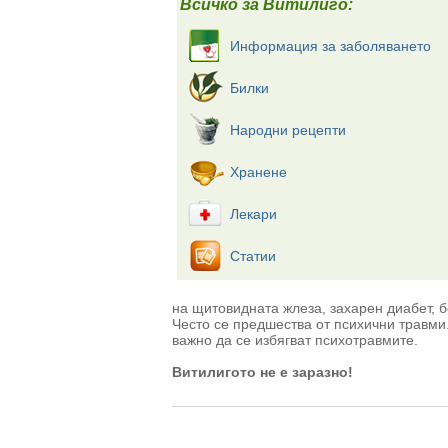
Всичко за Витилиго:
Информация за заболяването
Билки
Народни рецепти
Хранене
Лекари
Статии
на щитовидната жлеза, захарен диабет, 
Често се предшества от психични травми
важно да се избягват психотравмите.
Витилигото не е заразно!