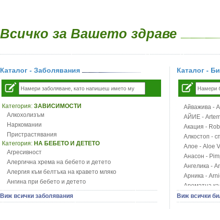
Всичко за Вашето здраве
Каталог - Заболявания
Каталог - Б
Категория:
ЗАВИСИМОСТИ
Айважива - Al
Алкохолизъм
АЙИЕ - Artemi
Наркомании
Акация - Rob
Пристрастявания
Алкостоп - с
Категория:
НА БЕБЕТО И ДЕТЕТО
Алое - Aloe 
Агресивност
Анасон - Pim
Алергична хрема на бебето и детето
Ангелика - An
Алергия към белтъка на кравето мляко
Арника - Arn
Ангина при бебето и детето
Ароматна кал
Анемия при бебето и детето
Арония - So
Виж всички заболявания
Виж всички би
Апетит - пълни деца
Бабини зъби -
Аромотерапия и децата
Билки за ба