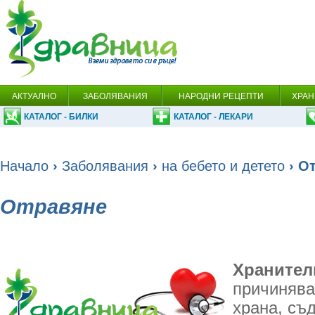
АКТУАЛНО
ЗАБОЛЯВАНИЯ
НАРОДНИ РЕЦЕПТИ
ХРАН
КАТАЛОГ - БИЛКИ
КАТАЛОГ - ЛЕКАРИ
Начало
›
Заболявания
›
на бебето и детето
› О
Отравяне
Хранител
причинява
храна, съ