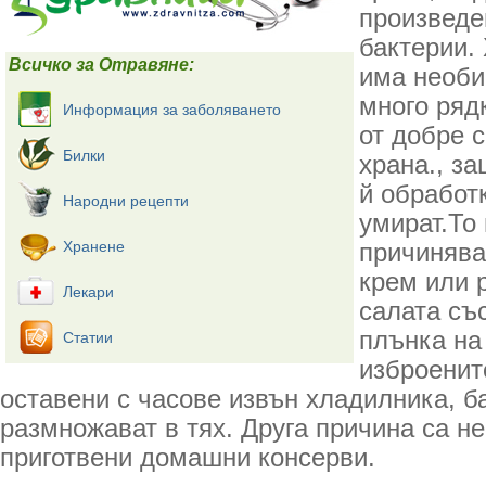
произведе
бактерии.
Всичко за Отравяне:
има необи
много ряд
Информация за заболяването
от добре 
Билки
храна., з
й обработк
Народни рецепти
умират.То 
Хранене
причинява
крем или 
Лекари
салата съ
плънка на
Статии
изброенит
оставени с часове извън хладилника, б
размножават в тях. Друга причина са н
приготвени домашни консерви.