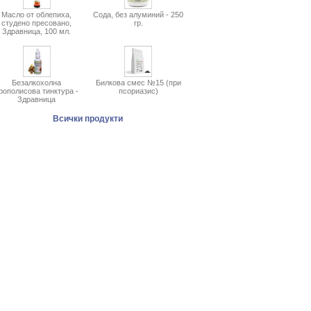
Масло от облепиха,
Сода, без алуминий - 250
студено пресовано,
гр.
Здравница, 100 мл.
Безалкохолна
Билкова смес №15 (при
рополисова тинктура -
псориазис)
Здравница
Всички продукти