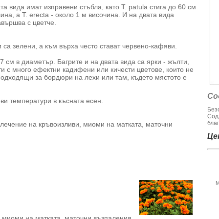
та вида имат изправени стъбла, като T. patula стига до 60 см
ина, а T. erecta - около 1 м височина. И на двата вида
авършва с цветче.
са зелени, а към върха често стават червено-кафяви.
-7 см в диаметър. Багрите и на двата вида са ярки - жълти,
 с много ефектни кадифени или кичести цветове, които не
 подходящи за бордюри на лехи или там, където мястото е
Со
ви температури в късната есен.
Без
Сод
благ
 лечение на кръвоизливи, миоми на матката, маточни
Цен
М
 миоми на матката, маточни възпаления,