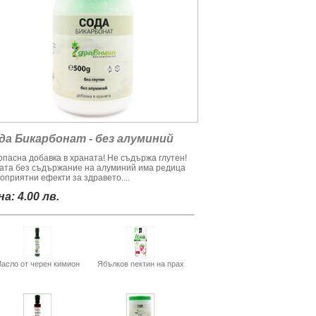
да Бикарбонат - без алуминий
опасна добавка в храната! Не съдържа глутен!
ата без съдържание на алуминий има редица
оприятни ефекти за здравето....
а: 4.00 лв.
асло от черен кимион
Ябълков пектин на прах