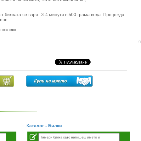
т билката се варят 3-4 минути в 500 грама вода. Прецежда
дене.
опаковка.
п
Каталог - Билки