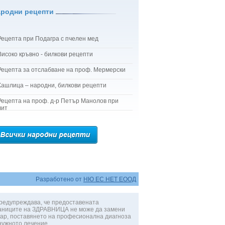
ародни рецепти
Рецепта при Подагра с пчелен мед
Високо кръвно - билкови рецепти
Рецепта за отслабване на проф. Мермерски
Кашлица – народни, билкови рецепти
Рецепта на проф. д-р Петър Манолов при
лит
Разработено от
НЮ ЕС НЕТ ЕООД
редупреждава, че предоставената
аниците на ЗДРАВНИЦА не може да замени
ар, поставянето на професионална диагноза
нужното лечение.