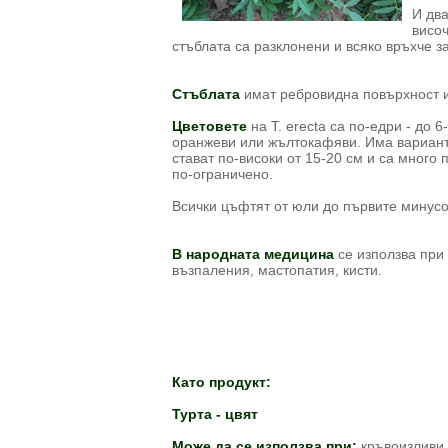
И два
височ
стъблата са разклонени и всяко връхче з
Стъблата
имат ребровидна повърхност и 
Цветовете
на T. erecta са по-едри - до 6
оранжеви или жълтокафяви. Има варианти
стават по-високи от 15-20 см и са много
по-ограничено.
Всички цъфтят от юли до първите минусо
В народната медицина
се използва при
възпаления, мастопатия, кисти.
Като продукт:
Турта - цвят
Може да се използва при:
кръвоизливи,