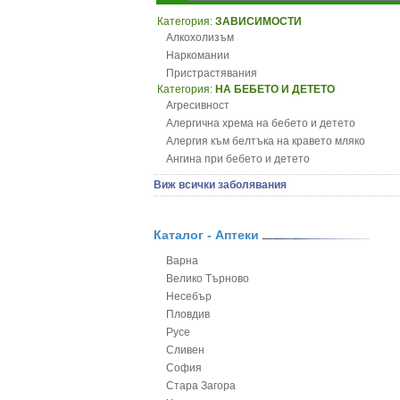
Категория:
ЗАВИСИМОСТИ
Алкохолизъм
Наркомании
Пристрастявания
Категория:
НА БЕБЕТО И ДЕТЕТО
Агресивност
Алергична хрема на бебето и детето
Алергия към белтъка на кравето мляко
Ангина при бебето и детето
Анемия при бебето и детето
Виж всички заболявания
Апетит - пълни деца
Аромотерапия и децата
Безапетитие при бебето и детето
Каталог - Аптеки
Бронхиална астма при бебето и детето
Варна
Бронхит и пневмония при деца
Велико Търново
Варицела
Несебър
Висока температура на бебето и детето
Пловдив
Възпаление на ушите на бебето и детето
Русе
Глисти
Сливен
Грижа за пъпа на новороденото
София
Грип при бебето и детето
Стара Загора
Гърч