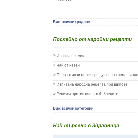
Хасково
Да отгледам и възпитам детето си
Ямбол
Детска церебрална парализа
Детски аутизъм
Детски диабет
Виж всички градове
Екземи при деца
Епилепсия при деца
Последно от народни рецепти
Жълтеница
Запек на бебето и детето
Заушка
Илач за ечемик
Имунизационен календар
Кашлица при бебето и детето
Чай от невен
Коклюш при бебето и детето
Превантивни мерки срещу сенна хрема с ака
Колики
Менингит
Изпитана народна рецепта при шипове
Млечни зъби
Репички против пясък в бъбреците
Млечница
Морбили
Нощно напикаване - енуреза
Виж всички категории
Отит
Отравяне
Най-търсено в Здравница
Плач
Подсичане