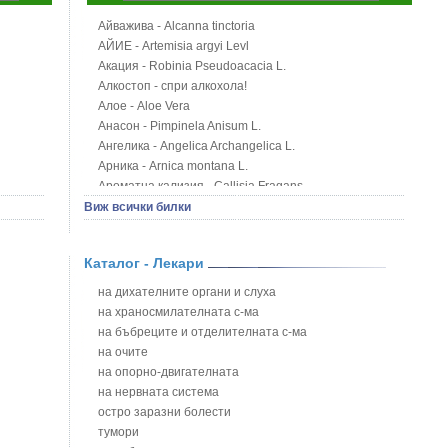
Айважива - Alcanna tinctoria
АЙИЕ - Artemisia argyi Levl
Акация - Robinia Pseudoacacia L.
Алкостоп - спри алкохола!
Алое - Aloe Vera
Анасон - Pimpinela Anisum L.
Ангелика - Angelica Archangelica L.
Арника - Arnica montana L.
Ароматна кализия - Callisia Fragans
Арония - Sorbus melanocorpa
Виж всички билки
Бабини зъби - Tribulus terrestris
Билки за бани при хемороиди
Каталог - Лекари
Блатен аир - Acorus calamus L.
Блатен тъжник - Spirea ulmaria L.
на дихателните органи и слуха
Блян
на храносмилателната с-ма
Бобови шушулки - Phaseolus Vulgaris L.
на бъбреците и отделителната с-ма
Божур - Paeonia Decora
на очите
Борови връхчета - Pinus sylvestris
на опорно-двигателната
Босилек - Ocimum Basillicum
на нервната система
Брей - Tamus Communis
остро заразни болести
Брош - Rubia tinctorum L.
тумори
Бръшлян - Hedera helix L.