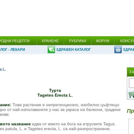
РОДНИ РЕЦЕПТИ
ХРАНЕНЕ
РУБРИКИ
ФОРУМ
КОНСУ
ЛОГ - ЛЕКАРИ
ЗДРАВЕН КАТАЛОГ
ЗДРА
a L.
З
Турта
Tagetes Erecta L.
ание:
Това растение е непретенциозно, изобилно цъфтящо
дно от най-използваните у нас за украса на балкони, градини
Пр
кове.
вото название
идва от името на бога на етруските Tagus.
es patula, L. и Tagetes erecta, L. са най-разпространени.