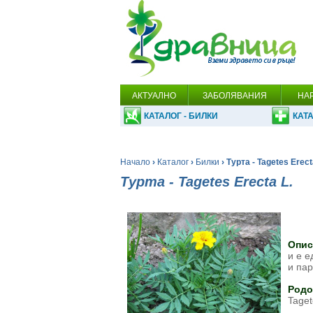
АКТУАЛНО
ЗАБОЛЯВАНИЯ
НА
КАТАЛОГ - БИЛКИ
КАТА
Начало
›
Каталог
›
Билки
› Турта - Tagetes Erect
Турта - Tagetes Erecta L.
Опис
и е е
и пар
Родо
Taget