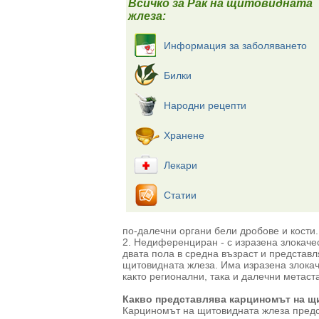
Всичко за Рак на щитовидната
жлеза:
Информация за заболяването
Билки
Народни рецепти
Хранене
Лекари
Статии
по-далечни органи бели дробове и кости.
2. Недиференциран - с изразена злокачес
двата пола в средна възраст и представл
щитовидната жлеза. Има изразена злокаче
както регионални, така и далечни метаст
Какво представлява карциномът на щ
Карциномът на щитовидната жлеза предс