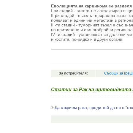
Еволюцията на карцинома се разделя 
I-ви стадий - възелът е локализиран в щ
II-ри стадий - възелът прораства извън 
появяват и единични метастази в регион
III-ти стадий - туморният възел е със зн
на притискане и с многобройни региона
IV-ти стадий - установяват се далечни м
и костите, по-рядко и в други органи.
За потребителя:
Съобщи за греш
Статии за Рак на щитовидната 
Да открием рака, преди той да ни е “от