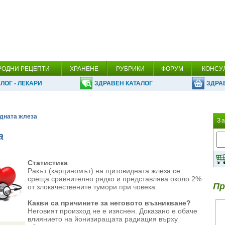
РОДНИ РЕЦЕПТИ
ХРАНЕНЕ
РУБРИКИ
ФОРУМ
КОНСУ
ЛОГ - ЛЕКАРИ
ЗДРАВЕН КАТАЛОГ
ЗДРА
идната жлеза
З
а
Статистика
Ракът (карциномът) на щитовидната жлеза се
среща сравнително рядко и представлява около 2%
Пр
от злокачествените тумори при човека.
Какви са причините за неговото възникване?
Неговият произход не е изяснен. Доказано е обаче
влиянието на йонизиращата радиация върху