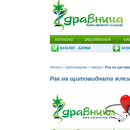
АКТУАЛНО
ЗАБОЛЯВАНИЯ
НА
КАТАЛОГ - БИЛКИ
КАТА
Начало
›
Заболявания
›
тумори
› Рак на щитов
Рак на щитовидната жлез