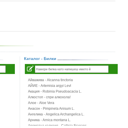
Каталог - Билки
Айважива - Alcanna tinctoria
АЙИЕ - Artemisia argyi Levl
Акация - Robinia Pseudoacacia L.
Алкостоп - спри алкохола!
Алое - Aloe Vera
Анасон - Pimpinela Anisum L.
Ангелика - Angelica Archangelica L.
Арника - Arnica montana L.
Ароматна кализия - Callisia Fragans