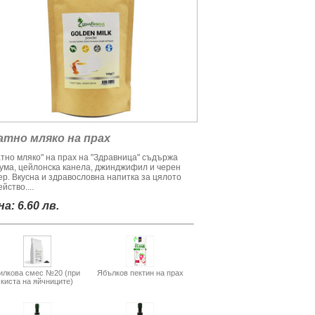
атно мляко на прах
атно мляко" на прах на "Здравница" съдържа
кума, цейлонска канела, джинджифил и черен
ер. Вкусна и здравословна напитка за цялото
йство....
а: 6.60 лв.
илкова смес №20 (при
Ябълков пектин на прах
киста на яйчниците)