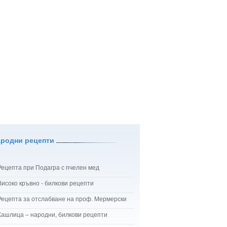
ародни рецепти
Рецепта при Подагра с пчелен мед
Високо кръвно - билкови рецепти
Рецепта за отслабване на проф. Мермерски
Кашлица – народни, билкови рецепти