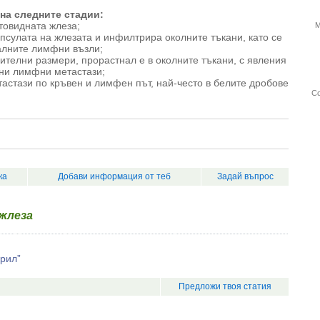
на следните стадии:
итовидната жлеза;
М
капсулата на жлезата и инфилтрира околните тъкани, като се
алните лимфни възли;
ачителни размери, прорастнал е в околните тъкани, с явления
лни лимфни метастази;
етастази по кръвен и лимфен път, най-често в белите дробове
Со
ка
Добави информация от теб
Задай въпрос
жлеза
крил”
Предложи твоя статия