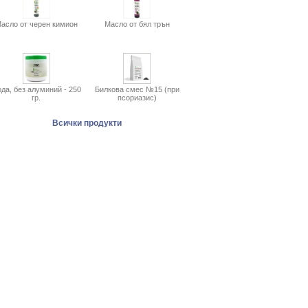
асло от черен кимион
Масло от бял трън
да, без алуминий - 250
Билкова смес №15 (при
гр.
псориазис)
Всички продукти