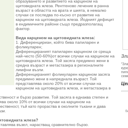
образуването и развитието на карцином на
щитовидната жлеза. Рентгеново лечение в ранна
възраст в областта на врата и шията, в немалко
случаи се последва по-късно от развитие на
карцином на щитовидната жлеза. Йодният дефицит
в ендимичните райони също предразполагащ
фактор.
Вида карценом на щитовидната жлеза:
1. Диференцириан, който бива папиларен и
фоликуларен;
Диференцираният папиларен карцином се среща
най-често (50-60%)от всички случаи на карцином на
Зл
щитовидната жлеза. Той засяга предимно жени в
"Зл
средна възраст и метастазира в регионалните
кур
лимфни възли.
пип
Диференцираният фоликуларен карцином засяга
семе
предимно жени в напреднала възраст. Той
представлява около 20% от всички случаи на
Цен
карцином на щитовидната жлеза, и метастазира в
твеност и бързо развитие. Той засяга в еднаква степен и
ява около 10% от всички случаи на карцином на
ственост, тъй като прораства в околните тъкани и дава
ази.
Б
итовидната жлеза?
тавлява възел, нарастващ сравнително бързо.