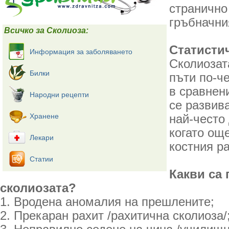
странично
гръбначни
Всичко за Сколиоза:
Статисти
Информация за заболяването
Сколиозат
Билки
пъти по-ч
в сравнен
Народни рецепти
се развив
Хранене
най-често 
когато ощ
Лекари
костния р
Статии
Какви са 
сколиозата?
1. Вродена аномалия на прешлените;
2. Прекаран рахит /рахитична сколиоза/