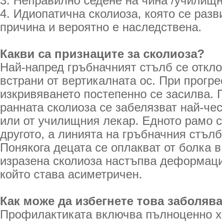
3. Неправилно седене на чина /училищн
4. Идиопатична сколиоза, която се раз
причина и вероятно е наследствена.
Какви са признаците за сколиоза?
Най-напред гръбначният стълб се откл
встрани от вертикалната ос. При прогр
изкривяването постепенно се засилва. 
ранната сколиоза се забелязват най-чес
или от училищния лекар. Едното рамо с
другото, а линията на гръбначния стълб
Понякога децата се оплакват от болка в
изразена сколиоза настъпва деформаци
който става асиметричен.
Как може да избегнете това заболяв
Профилактиката включва пълноценно х