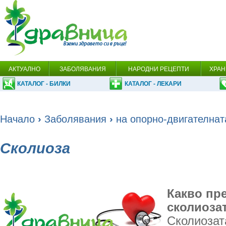
АКТУАЛНО
ЗАБОЛЯВАНИЯ
НАРОДНИ РЕЦЕПТИ
ХРАН
КАТАЛОГ - БИЛКИ
КАТАЛОГ - ЛЕКАРИ
Начало
›
Заболявания
›
на опорно-двигателнат
Сколиоза
Какво пр
сколиоза
Сколиозат