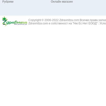
Рубрики
Онлайн магазин
Зайча сянка -
Белодробна емболия и белодробен инфаркт
Здравец - Ge
Белодробна склероза
Златовръх - 
Болки в ушите
Змийски лапа
Бронхиектазии - разширение на бронхите
Copyright © 2006-2022 Zdravnitza.com Всички права запа
Змийско мляк
Бронхиолит
Zdravnitza.com е собственост на "Ню Ес Нет ЕООД" :
Усло
Зърнастец -
Бронхит
Иглика - Fl. 
Бронхопневмония
Изсипливче -
Възпаление на тъпанчето
Исиот - Zingib
Възпалено гърло
Исландски ли
Задавяне с чуждо тяло
Исоп - Hyssop
Кашлица
Калина - Vib
Кръвоизлив от носа
Калоферче -
Ларингит
Каменоломка 
Мениеров синдром
Камшик - Agr
Моноцитна ангина
Карамфил - E
Плеврит
Кафяво морск
Саркоидоза
Кисел трън - 
Сенна хрема
Клинавче /орл
Синуит
Коило - Stipa
Сърбеж в ушите
Комунига - Me
Трахеит
Коноп - Canna
Туберкулоза