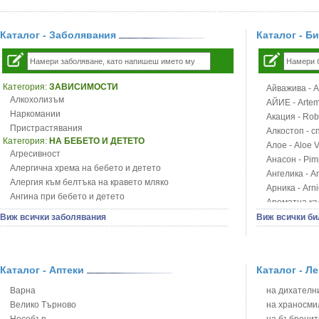
Каталог - Заболявания
Каталог - Б
Категория:
ЗАВИСИМОСТИ
Айважива - Al
Алкохолизъм
АЙИЕ - Artemi
Наркомании
Акация - Rob
Пристрастявания
Алкостоп - с
Категория:
НА БЕБЕТО И ДЕТЕТО
Алое - Aloe 
Агресивност
Анасон - Pim
Алергична хрема на бебето и детето
Ангелика - An
Алергия към белтъка на кравето мляко
Арника - Arn
Ангина при бебето и детето
Ароматна кал
Анемия при бебето и детето
Арония - So
Виж всички заболявания
Виж всички би
Апетит - пълни деца
Бабини зъби -
Аромотерапия и децата
Билки за ба
Безапетитие при бебето и детето
Блатен аир -
Бронхиална астма при бебето и детето
Каталог - Аптеки
Каталог - Л
Блатен тъжни
Бронхит и пневмония при деца
Блян
Варна
на дихателни
Варицела
Бобови шушул
Велико Търново
на храносми
Висока температура на бебето и детето
Божур - Paeo