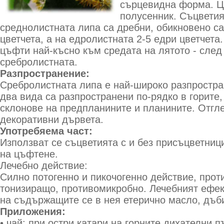
сърцевидна форма. Ц
полусенник. Съцветия
среднолистната липа са дребни, обикновено са 
цветчета, а на едролистната 2-5 едри цветчета
цъфти най-късно към средата на лятото - след
сребролистната.
Разпространение:
Сребролистната липа е най-широко разпростра
два вида са разпространени по-рядко в горите,
склонове на предпланините и планините. Отгле
декоративни дървета.
Употребяема част:
Използват се съцветията с и без присъцветниц
на цъфтене.
Лечебно действие:
Силно потогенно и пикочогенно действие, прот
тонизиращо, противомикробно. Лечебният ефек
на съдържащите се в нея етерично масло, дъб
Приложения:
• чай: при остри катари на горните дихателни 