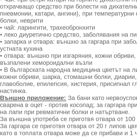
отхрачващо средство при болести на дихателн
пневмонии, катари, ангини), при температурни
болки, неврити
• чай: ларингити, трахеобронхити
• леко диуретично средство, заболявания на п
• запарка и отвара: външно за гаргара при заб
устната кухина
• отвара: външно при изгаряния, кожни обриви,
възпалени хемороидални възли
• В българската народна медицина цветът на л
кожни обриви, шарка, стомашни болки, диарии, 
главоболие, епилепсия, хистерия, присипнал гл
настинка.
Външно приложение:
За бани като нервоуспо
сварена в оцет - против косопад; за гаргара пр
на лапи при ревматични болки и натъртване.
За външна употреба се приготвя отвара от 100 
За гаргара се приготвя отвара от 20 г липов цв
като в топлата отвара може да се прибави и 1