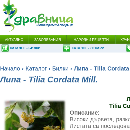
АКТУАЛНО
ЗАБОЛЯВАНИЯ
НАРОДНИ РЕЦЕПТИ
ХРАН
КАТАЛОГ - БИЛКИ
КАТАЛОГ - ЛЕКАРИ
Начало
›
Каталог
›
Билки
› Липа - Tilia Cordata 
Липа - Tilia Cordata Mill.
Л
Tilia Co
Описание:
Високи дървета, разкл
Листата са последова