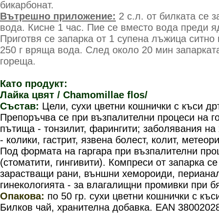
бикарбонат.
Вътрешно приложение:
2 с.л. от билката се 
вода. Кисне 1 час. Пие се вместо вода преди я
Приготвя се запарка от 1 супена лъжица ситно
250 г вряща вода. След около 20 мин запаркат
гореща.
Като продукт:
Лайка цвят / Chamomillae flos/
Състав:
Цели, сухи цветни кошнички с къси др
Препоръчва се при възпалителни процеси на г
пътища - тонзилит, фарингити; заболявания на
- колики, гастрит, язвена болест, колит, метеор
Под формата на гаргара при възпалителни проц
(стоматити, гингивити). Компреси от запарка се
зарастващи рани, външни хемороиди, периана
гинекологията - за влагалищни промивки при б
Опакова:
по 50 гр.
сухи цветни кошнички с къс
Билков чай, хранителна добавка. EAN 3800202