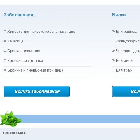
Заболявания
Билки
Хипертония - високо кръвно налягане
Бял равнец
Кашлица
Джинджифил
Бронхопневмония
Череша - др
Кръвоизлив от носа
Бял имел
Бронхит и пневмония при деца
Бял трън
Намери бързо: