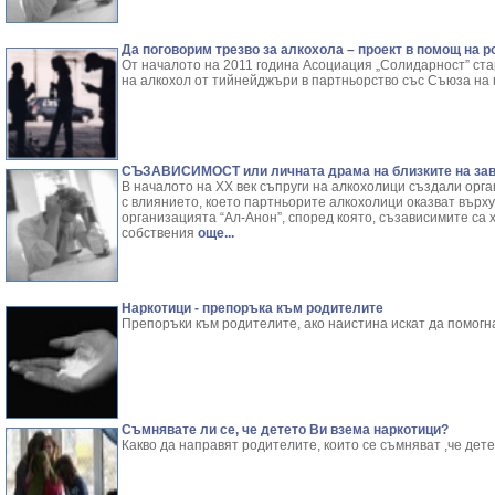
Да поговорим трезво за алкохола – проект в помощ на 
От началото на 2011 година Асоциация „Солидарност” ст
на алкохол от тийнейджъри в партньорство със Съюза на 
СЪЗАВИСИМОСТ или личната драма на близките на зав
В началото на ХХ век съпруги на алкохолици създали орг
с влиянието, което партньорите алкохолици оказват върху
организацията “Ал-Анон”, според която, съзависимите са х
собствения
още...
Наркотици - препоръка към родителите
Препоръки към родителите, ако наистина искат да помогна
Съмнявате ли се, че детето Ви взема наркотици?
Какво да направят родителите, които се съмняват ,че дет