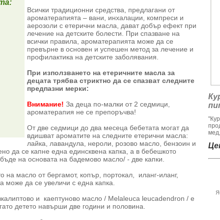
та:
Всички традиционни средства, предлагани от
ароматерапията – вани, инхалации, компреси и
аерозоли с етерични масла, дават добър ефект при
лечение на детските болести. При спазване на
всички правила, ароматерапията може да се
превърне в основен и успешен метод за лечение и
профилактика на детските заболявания.
При използването на етеричните масла за
децата трябва стриктно да се спазват следните
предпазни мерки:
Ку
Внимание!
За деца по-малки от 2 седмици,
пи
ароматерапия не се препоръчва!
"Ку
про
От две седмици до два месеца бебетата могат да
мед,
вдишват ароматите на следните етерични масла:
лайка, лавандула, нероли, розово масло, бензоин и
Цен
ено да се капне една единсквена капка, а в бебешкото
бъде на основата на бадемово масло/ - две капки.
о на масло от бергамот, копър, портокал, иланг-иланг,
а може да се увеличи с една капка.
Я
алиптово и каептуново масло / Melaleuca leucadendron / е
гато детето навърши две години и половина.