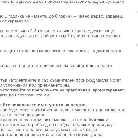
 масла е добре да се приемат единствено след консултация
Б
 1 годинка на - мента, до 6 години – чаено дърво, здравец,
о от карамфил.
и е достатъчно 2-3 капки нетоксично и непредизвикващо
от лавандула да се добавят към 1 супена лъжица основно
п
т същите етерични масла като възрастните, но дозировката
използват същите етерични масла в същите дози, както
тъй като евтините и със съмнителен произход масла могат
 и усложнения при приемането им.
ъзползвайте от препоръките на практикуващ ароматерапевт.
ките на използването им.
айте попадането им в устата на децата.
асло /единствено изключение правят маслото от лавандула и
ъката на специалиста.
храняване на етеричните масла – в тъмна бутилка и
матното масло трябва да е снабден с капкомер или друг
използването на масла се указват в брой капки.
иозни заболявания самостоятелно, без помощта на