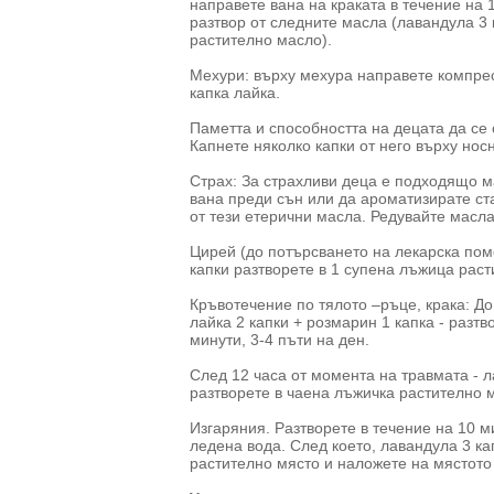
направете вана на краката в течение на 
разтвор от следните масла (лавандула 3 
растително масло).
Мехури: върху мехура направете компрес 
капка лайка.
Паметта и способността на децата да се
Капнете няколко капки от него върху нос
Страх: За страхливи деца е подходящо ма
вана преди сън или да ароматизирате ст
от тези етерични масла. Редувайте масла
Цирей (до потърсването на лекарска помо
капки разтворете в 1 супена лъжица рас
Кръвотечение по тялото –ръце, крака: До
лайка 2 капки + розмарин 1 капка - разт
минути, 3-4 пъти на ден.
След 12 часа от момента на травмата - л
разтворете в чаена лъжичка растително 
Изгаряния. Разтворете в течение на 10 м
ледена вода. След което, лавандула 3 кап
растително място и наложете на мястото 