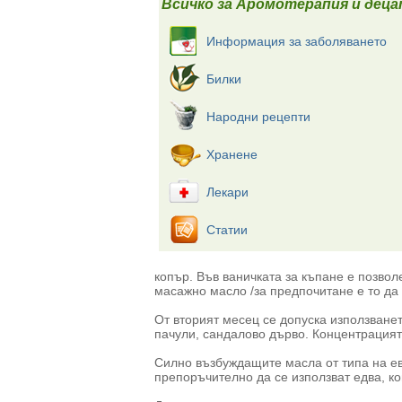
Всичко за Аромотерапия и деца
Информация за заболяването
Билки
Народни рецепти
Хранене
Лекари
Статии
копър. Във ваничката за къпане е позвол
масажно масло /за предпочитане е то да 
От вторият месец се допуска използванет
пачули, сандалово дърво. Концентрацият
Силно възбуждащите масла от типа на евк
препоръчително да се използват едва, ко