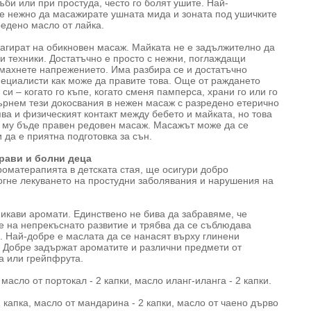
ъби или при простуда, често го болят ушите. Най-
е нежно да масажирате ушната мида и зоната под ушичките
редено масло от лайка.
еагират на обикновен масаж. Майката не е задължително да
и техники. Достатъчно е просто с нежни, поглаждащи
емахнете напрежението. Има разбира се и достатъчно
пециалисти как може да правите това. Още от раждането
си – когато го къпе, когато сменя памперса, храни го или го
върнем тези докосвания в нежен масаж с разредено етерично
ва и физическият контакт между бебето и майката, но това
да му бъде правен редовен масаж. Масажът може да се
 да е приятна подготовка за сън.
рави и болни деца
роматерапията в детската стая, ще осигури добро
огне лекуването на простудни заболявания и нарушения на
икави аромати. Единствено не бива да забравяме, че
е на непрекъснато развитие и трябва да се съблюдава
. Най-добре е маслата да се нанасят върху глинени
 Добре задържат ароматите и различни предмети от
а или грейпфрута.
:
масло от портокал - 2 капки, масло иланг-иланга - 2 капки.
 капка, масло от мандарина - 2 капки, масло от чаено дърво