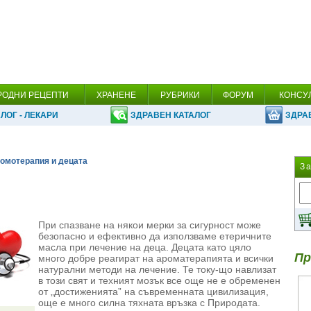
РОДНИ РЕЦЕПТИ
ХРАНЕНЕ
РУБРИКИ
ФОРУМ
КОНСУ
ЛОГ - ЛЕКАРИ
ЗДРАВЕН КАТАЛОГ
ЗДРА
ромотерапия и децата
З
При спазване на някои мерки за сигурност може
безопасно и ефективно да използваме етеричните
масла при лечение на деца. Децата като цяло
Пр
много добре реагират на ароматерапията и всички
натурални методи на лечение. Те току-що навлизат
в този свят и техният мозък все още не е обременен
от „достиженията” на съвременната цивилизация,
още е много силна тяхната връзка с Природата.