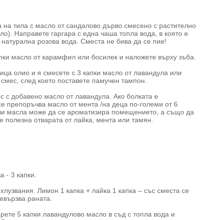
а на тила с масло от сандалово дърво смесено с растително
ло). Направете гаргара с една чаша топла вода, в която е
 натурална розова вода. Сместа не бива да се пие!
апки масло от карамфил или босилек и наложете върху зъба.
ица олио и я смесете с 3 капки масло от лавандула или
и смес, след което поставете памучен тампон.
с с добавено масло от лавандула. Ако болката е
е препоръчва масло от мента /на деца по-големи от 6
тези масла може да се ароматизира помещението, а също да
е полезна отварата от лайка, мента или тамян.
а - 3 капки.
лузвания. Лимон 1 капка + лайка 1 капка – със сместа се
евързва раната.
рете 5 капки лавандулово масло в съд с топла вода и