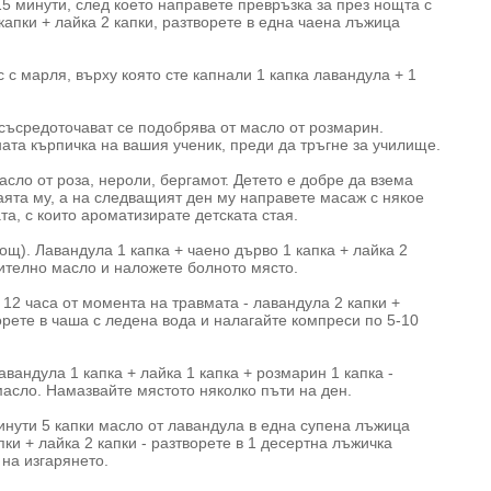
15 минути, след което направете превръзка за през нощта с
капки + лайка 2 капки, разтворете в една чаена лъжица
с марля, върху която сте капнали 1 капка лавандула + 1
 съсредоточават се подобрява от масло от розмарин.
ната кърпичка на вашия ученик, преди да тръгне за училище.
сло от роза, нероли, бергамот. Детето е добре да взема
аята му, а на следващият ден му направете масаж с някое
та, с които ароматизирате детската стая.
щ). Лавандула 1 капка + чаено дърво 1 капка + лайка 2
тително масло и наложете болното място.
 12 часа от момента на травмата - лавандула 2 капки +
ворете в чаша с ледена вода и налагайте компреси по 5-10
авандула 1 капка + лайка 1 капка + розмарин 1 капка -
масло. Намазвайте мястото няколко пъти на ден.
инути 5 капки масло от лавандула в една супена лъжица
ки + лайка 2 капки - разтворете в 1 десертна лъжичка
на изгарянето.