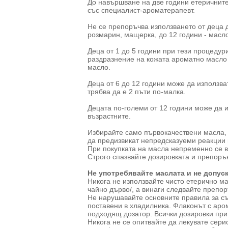
До навършване на две години етеричните
със специалист-ароматерапевт.
Не се препоръчва използването от деца до
розмарин, мащерка, до 12 години - масл
Деца от 1 до 5 години при тези процедур
раздразнение на кожата ароматно масло 
масло.
Деца от 6 до 12 години може да използва
трябва да е 2 пъти по-малка.
Децата по-големи от 12 години може да 
възрастните.
Избирайте само първокачествени масла, 
да предизвикат непредсказуеми реакции
При покупката на масла непременно се в
Строго спазвайте дозировката и препоръ
Не употребявайте маслата и не допуск
Никога не използвайте чисто етерично м
чайно дърво/, а винаги следвайте препор
Не нарушавайте основните правила за съ
поставени в хладилника. Флаконът с аро
подходящ дозатор. Всички дозировки при 
Никога не се опитвайте да лекувате сер