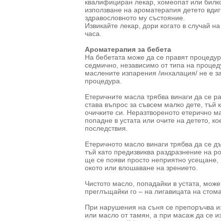
квалифициран лекар, хомеопат или билко
използване на ароматерапия детето вди
здравословното му състояние.
Извикайте лекар, дори когато в случай н
часа.
Ароматерапия за бебета
На бебетата може да се правят процедур
седмично, независимо от типа на процед
маслените изпарения /инхалация/ не е за
процедура.
Етеричните масла трябва винаги да се ра
става въпрос за съвсем малко дете, тъй к
очичките си. Неразтвореното етерично м
попадне в устата или очите на детето, к
последствия.
Етеричното масло винаги трябва да се дъ
тъй като предизвиква раздразнение на ро
ще се появи просто неприятно усещане, 
окото или влошаване на зрението.
Чистото масло, попадайки в устата, може
преглъщайки го – на лигавицата на стома
При нарушения на съня се препоръчва из
или масло от тамян, а при масаж да се 