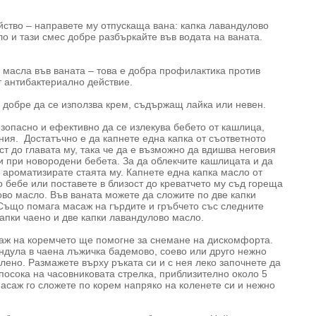
йство – направете му отпускаща вана: капка лавандулово
ло и тази смес добре разбъркайте във водата на ваната.
 масла във ваната – това е добра профилактика против
т антибактериално действие.
 добре да се използва крем, съдържащ лайка или невен.
опасно и ефективно да се излекува бебето от кашлица,
ния. Достатъчно е да капнете една капка от съответното
т до главата му, така че да е възможно да вдишва неговия
 и при новородени бебета. За да облекчите кашлицата и да
 ароматизирате стаята му. Капнете една капка масло от
 бебе или поставете в близост до креватчето му съд гореща
ово масло. Във ваната можете да сложите по две капки
Също помага масаж на гърдите и гръбчето със следните
капки чаено и две капки лавандулово масло.
саж на коремчето ще помогне за снемане на дискомфорта.
андула в чаена лъжичка бадемово, соево или друго нежно
лено. Размажете върху ръката си и с нея леко започнете да
посока на часовниковата стрелка, приблизително около 5
масаж го сложете по корем напряко на коленете си и нежно