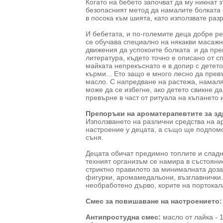
Когато на бебето започват да му никнат з
безопасният метод да намалите болката 
в посока към шията, като използвате раз
И бебетата, и по-големите деца добре р
се обучава специално на някакви масажн
движения да успокоите болката и да пр
литература, където точно е описано от с
майката непрекъснато е в допир с детето 
кърми... Ето защо е много лесно да пре
масло. С напредване на растежа, намаля
може да се избегне, ако детето свикне 
превърне в част от ритуала на къпането и
Препоръки на ароматерапевтите за зд
Използването на различни средства на а
настроение у децата, а също ще подпом
съня.
Децата обичат предимно топлите и сладн
техният организъм се намира в състояни
стриктно правилото за минималната доза
фигурки, аромамедальони, възглавнички.
необработено дърво, корите на портокал
Смес за повишаване на настроението
Антипростудна смес:
масло от лайка - 1