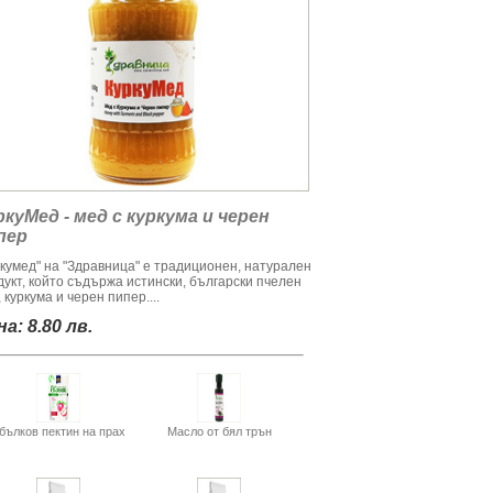
ркуМед - мед с куркума и черен
пер
ркумед" на "Здравница" е традиционен, натурален
дукт, който съдържа истински, български пчелен
 куркума и черен пипер....
а: 8.80 лв.
бълков пектин на прах
Масло от бял трън