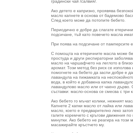
градински чай /салвия/.
Ако детето е капризно, проявява безпоко
масло капнете в основа от бадемово бас
След което може да потопите бебето.
Периодично е добре да слагате етерични
подсичане, тъй като повечето масла има
При поява на подсичане от памперсите е
С помощта на етеричните масла може без
простуда и други респираторни заболява
масло на чаршафчето на леглото в близос
аромат. Този метод без риск се използва
помогнете на бебето да заспи добре е да
лавандула на пижамката на неспокойното
вода, в който е добавена капка лавандул
лавандулово масло или от чаено дърво. 
съставки: масло-основа се смесва с три 
Ако бебето го мъчат колики, нежният ма
Капнете 2 капки масло от лайка или лав
масло, което е предварително леко затоп
галите коремчето с кръгови движения по 
минутки. Ако бебето не реагира на този 
масажирайте кръстчето му.