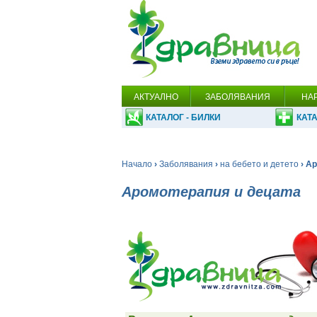
АКТУАЛНО
ЗАБОЛЯВАНИЯ
НА
КАТАЛОГ - БИЛКИ
КАТА
Начало
›
Заболявания
›
на бебето и детето
› А
Аромотерапия и децата