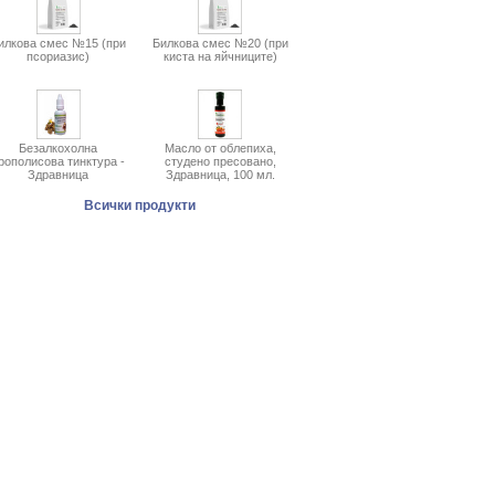
илкова смес №15 (при
Билкова смес №20 (при
псориазис)
киста на яйчниците)
Безалкохолна
Масло от облепиха,
рополисова тинктура -
студено пресовано,
Здравница
Здравница, 100 мл.
Всички продукти