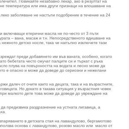
лечител. Повикайте незабавно лекар, ако в резултат на
гне температура или има други признаци на влошаване на
а леко заболяване не настъпи подобрение в течение на 24
и включващи етерични масла не по-често от 3 пъти
урата – вана, масаж и т.н. Непосредственото вдишване на
 нежното детско носле, така че напълно изключете тази
зреждат преди добавянето им във ваната, особено, когато
ато бебетата често смучат палците си и търкат с ръка
асло плува на повърхността на водата и лесно може да
оето е опасно и може да доведе до сериозни и нежелани
ржи далеч от очите както на децата, така и на възрастните,
говицата. Но докато в такава ситуация у възрастния човек
при малкото дете това може да доведе до увреждане на
 да предизвика раздразнение на устната лигавица, а
ха.
паряването в детската стая на лавандулово, бергамотово
използва основа с лавандулово, розово масло или масло от