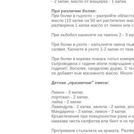
- 2 капки, масло от мащерка - 1 капка.
При различни болки:
При болки в гърлото – разтрийте областт
масло (10 капки на 50 мл растително мас
разтворена 1 капка масло от лимон или с
При зъбобол нанесете на тампон 2 - 3 к
При болки в ухото - напълнете чаена лъж
салвия. Капнете в ухото 1-2 капки от таз
При болки в корема помага топъл компре
съпроводена с гадене и/или повръщане с
години!/, босилек, сандалово дърво. С 
се добавят към масажното масло. Много 
Детски „празнични” смеси:
Лимон - 3 капки,
портокал - 2 капки,
лайка - 2 капки.
Лавандула - 2 капки, канела - 2 капки, роз
Мандарина - 3 капки, лимон - 3 капки.
Кръвотечение при повърхностни рани и ох
намазва чиста салфетка или бинт и се пр
Протриване стъпалата на краката. Разтво