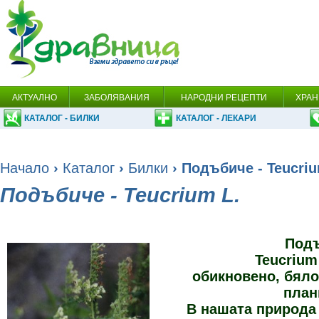
АКТУАЛНО
ЗАБОЛЯВАНИЯ
НАРОДНИ РЕЦЕПТИ
ХРАН
КАТАЛОГ - БИЛКИ
КАТАЛОГ - ЛЕКАРИ
Начало
›
Каталог
›
Билки
› Подъбиче - Teucriu
Подъбиче - Teucrium L.
Под
Teucrium
обикновено, бяло
план
В нашата природа 