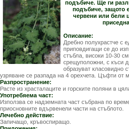
подъбиче. Ще ги разл
подъбиче, защото е
червени или бели ц
приседна
Описание:
Дребно полухрастче с 
приповдигащи се до из
стъбла, високи 10-30 см
срещуположни, с къси д
образуват класовидно с
узряване се разпада на 4 орехчета. Цъфти от м
Разпространение:
Расте из храсталаците и горските поляни в цял
Употребяема част:
Използва се надземната част събрана по врем
приосновните вдървенели части на стъблото.
Лечебно действие:
Запичащо, кръвоспиращо.
Приложения: