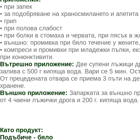
• при запек
• за подобряване на храносмилането и апетита
• грип
• при полова слабост
• при болки в стомаха и червата, при пясък в 
• външно: промивка при бяло течение у жените
• компреси и промивки при младежки пъпки, ек
при конюнктивити.
Вътрешно приложение:
Две супени лъжици д
залива с 500 г кипяща вода. Вари се 5 мин. Ос
От прецедената отвара се приема 3 пъти на де
хранене.
Външно приложение:
Запарката за външно п
от 4 чаени лъжички дрога и 200 г. кипяща вода.
Като продукт:
Подъбиче - бяло