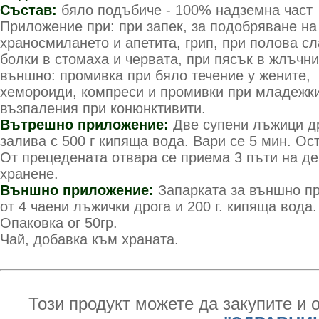
Състав:
бяло подъбиче - 100% надземна част
Приложение при:
при запек, за подобряване на
храносмилането и апетита, грип, при полова сл
болки в стомаха и червата, при пясък в жлъчни
външно: промивка при бяло течение у жените,
хемороиди, компреси и промивки при младежки
възпаления при конюнктивити.
Вътрешно приложение:
Две супени лъжици др
залива с 500 г кипяща вода. Вари се 5 мин. Ос
От прецедената отвара се приема 3 пъти на де
хранене.
Външно приложение:
Запарката за външно п
от 4 чаени лъжички дрога и 200 г. кипяща вода.
Опаковка ог 50гр.
Чай, добавка към храната.
Този продукт можете да закупите и 