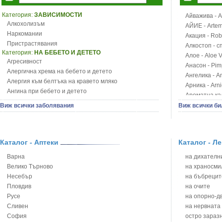
Категория:
ЗАВИСИМОСТИ
Айважива - Al
Алкохолизъм
АЙИЕ - Artemi
Наркомании
Акация - Rob
Пристрастявания
Алкостоп - с
Категория:
НА БЕБЕТО И ДЕТЕТО
Алое - Aloe 
Агресивност
Анасон - Pim
Алергична хрема на бебето и детето
Ангелика - An
Алергия към белтъка на кравето мляко
Арника - Arn
Ангина при бебето и детето
Ароматна кал
Анемия при бебето и детето
Арония - So
Виж всички заболявания
Виж всички би
Апетит - пълни деца
Бабини зъби -
Аромотерапия и децата
Билки за ба
Безапетитие при бебето и детето
Блатен аир -
Бронхиална астма при бебето и детето
Каталог - Аптеки
Каталог - Л
Блатен тъжни
Бронхит и пневмония при деца
Блян
Варна
на дихателни
Варицела
Бобови шушул
Велико Търново
на храносми
Висока температура на бебето и детето
Божур - Paeo
Несебър
на бъбрецит
Възпаление на ушите на бебето и детето
Борови връхче
Пловдив
на очите
Глисти
Босилек - Oc
Русе
на опорно-д
Грижа за пъпа на новороденото
Брей - Tamu
Сливен
на нервната
Грип при бебето и детето
Брош - Rubia 
София
остро зараз
Гърч