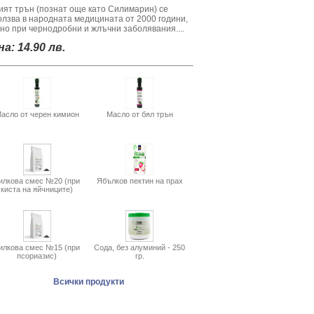
ият трън (познат още като Силимарин) се
олзва в народната медицината от 2000 години,
вно при чернодробни и жлъчни заболявания....
а: 14.90 лв.
асло от черен кимион
Масло от бял трън
илкова смес №20 (при
Ябълков пектин на прах
киста на яйчниците)
илкова смес №15 (при
Сода, без алуминий - 250
псориазис)
гр.
Всички продукти