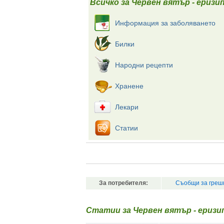
Всичко за Червен вятър - еризи
Информация за заболяването
Билки
Народни рецепти
Хранене
Лекари
Статии
За потребителя:
Съобщи за греш
Статии за Червен вятър - еризи