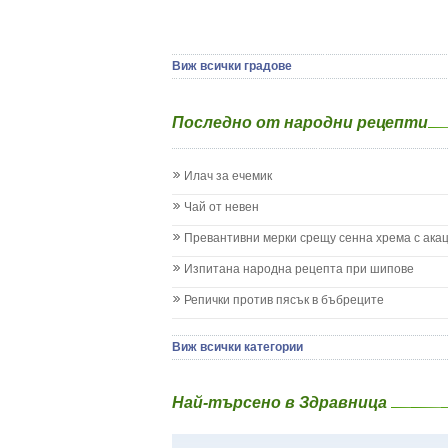
Да отгледам и възпитам детето си
Ямбол
Детска церебрална парализа
Детски аутизъм
Детски диабет
Виж всички градове
Екземи при деца
Епилепсия при деца
Последно от народни рецепти
Жълтеница
Запек на бебето и детето
Заушка
Илач за ечемик
Имунизационен календар
Кашлица при бебето и детето
Чай от невен
Коклюш при бебето и детето
Превантивни мерки срещу сенна хрема с ака
Колики
Менингит
Изпитана народна рецепта при шипове
Млечни зъби
Репички против пясък в бъбреците
Млечница
Морбили
Нощно напикаване - енуреза
Виж всички категории
Отит
Отравяне
Най-търсено в Здравница
Плач
Подсичане
Проблеми в пикочните пътища и бъбреците