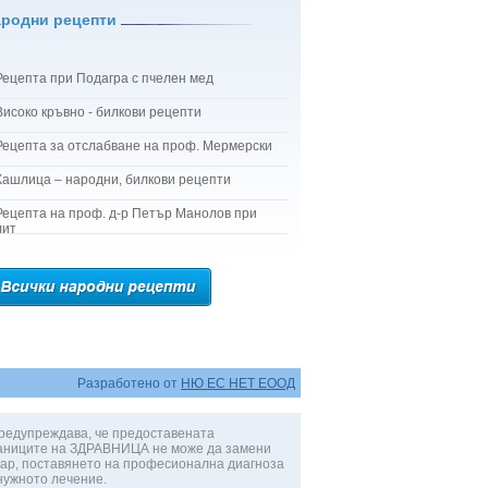
ародни рецепти
Рецепта при Подагра с пчелен мед
Високо кръвно - билкови рецепти
Рецепта за отслабване на проф. Мермерски
Кашлица – народни, билкови рецепти
Рецепта на проф. д-р Петър Манолов при
лит
Разработено от
НЮ ЕС НЕТ ЕООД
редупреждава, че предоставената
аниците на ЗДРАВНИЦА не може да замени
ар, поставянето на професионална диагноза
нужното лечение.