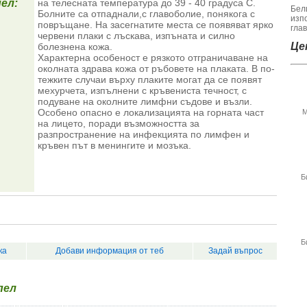
пел:
на телесната температура до 39 - 40 градуса С.
Бел
Болните са отпаднали,с главоболие, понякога с
изп
повръщане. На засегнатите места се появяват ярко
гла
червени плаки с лъскава, изпъната и силно
Цен
болезнена кожа.
Характерна особеност е рязкото отграничаване на
околната здрава кожа от ръбовете на плаката. В по-
тежките случаи върху плаките могат да се появят
мехурчета, изпълнени с кръвениста течност, с
подуване на околните лимфни съдове и възли.
Особено опасно е локализацията на горната част
М
на лицето, поради възможността за
разпространение на инфекцията по лимфен и
кръвен път в менингите и мозъка.
Б
Б
ка
Добави информация от теб
Задай въпрос
пел