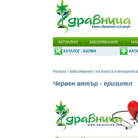
АКТУАЛНО
ЗАБОЛЯВАНИЯ
НА
КАТАЛОГ - БИЛКИ
КАТА
Начало
›
Заболявания
›
на кожата и венерическ
Червен вятър - еризипел