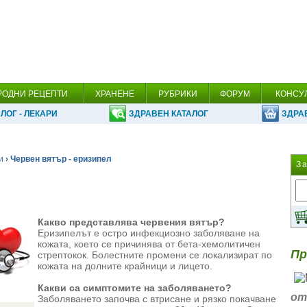
РОДНИ РЕЦЕПТИ
ХРАНЕНЕ
РУБРИКИ
ФОРУМ
КОНСУ
ЛОГ - ЛЕКАРИ
ЗДРАВЕН КАТАЛОГ
ЗДРА
и
› Червен вятър - еризипел
З
Какво представлява червения вятър?
Еризипелът е остро инфекциозно заболяване на
кожата, което се причинява от бета-хемолитичен
Пр
стрептокок. Болестните промени се локализират по
кожата на долните крайници и лицето.
Какви са симптомите на заболяването?
от
Заболяването започва с втрисане и рязко покачване