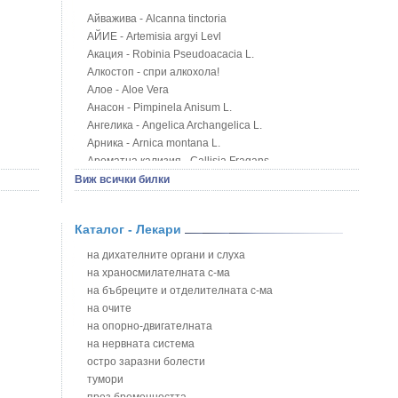
Айважива - Alcanna tinctoria
АЙИЕ - Artemisia argyi Levl
Акация - Robinia Pseudoacacia L.
Алкостоп - спри алкохола!
Алое - Aloe Vera
Анасон - Pimpinela Anisum L.
Ангелика - Angelica Archangelica L.
Арника - Arnica montana L.
Ароматна кализия - Callisia Fragans
Арония - Sorbus melanocorpa
Виж всички билки
Бабини зъби - Tribulus terrestris
Билки за бани при хемороиди
Каталог - Лекари
Блатен аир - Acorus calamus L.
Блатен тъжник - Spirea ulmaria L.
на дихателните органи и слуха
Блян
на храносмилателната с-ма
Бобови шушулки - Phaseolus Vulgaris L.
на бъбреците и отделителната с-ма
Божур - Paeonia Decora
на очите
Борови връхчета - Pinus sylvestris
на опорно-двигателната
Босилек - Ocimum Basillicum
на нервната система
Брей - Tamus Communis
остро заразни болести
Брош - Rubia tinctorum L.
тумори
Бръшлян - Hedera helix L.
през бременността