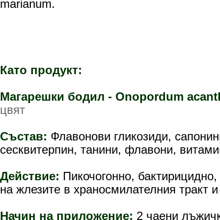
marianum.
Като продукт:
Магарешки бодил -
Onopordum acant
цвят
Състав:
Флавонови гликозиди, сапонин
сесквитерпин, танини, флавони, витамин
Действие:
Пикочогонно, бактирицидно,
на жлезите в храносмилателния тракт и
Начин на приложение:
2 чаени лъжичк