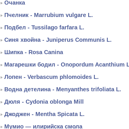
Очанка
Пчелник - Marrubium vulgare L.
Подбел - Tussilago farfara L.
Синя хвойна - Juniperus Communis L.
Шипка - Rosa Canina
Магарешки бодил - Onopordum Acanthium L
Лопен - Verbascum phlomoides L.
Водна детелина - Menyanthes trifoliata L.
Дюля - Cydonia oblonga Mill
Джоджен - Mentha Spicata L.
Мумио — илирийска смола