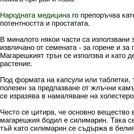
Народната медицина
го препоръчва кат
потентността и простатата.
В миналото някои части са използвани з
извличано от семената - за горене и за 
Магарешкият трън се използва и като д
растение.
Под формата на капсули или таблетки, 
полезен за предпазване от жлъчни кам
се изразява в намаляване на холестеро
Често се цитира, че
основно вещество 
магарешки
я бодил е силимарин.
Т
ака с
тъй като силимарин се съдържа в белия