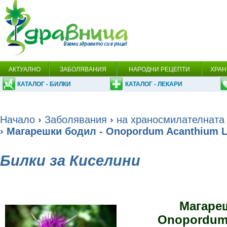
АКТУАЛНО
ЗАБОЛЯВАНИЯ
НАРОДНИ РЕЦЕПТИ
ХРАН
КАТАЛОГ - БИЛКИ
КАТАЛОГ - ЛЕКАРИ
Начало
›
Заболявания
›
на храносмилателната
› Магарешки бодил - Onopordum Acanthium L
Билки за Киселини
Магаре
Onopordum 