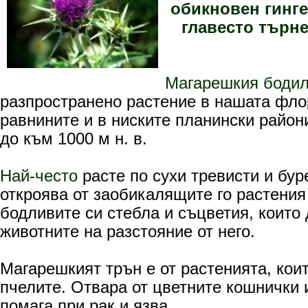
обикновен гинге
главесто търне
Магарешкия боди
разпространено растение в нашата фло
равнините и в ниските планински райони
до към 1000 м н. в.
Най-често
расте по сухи тревисти и бур
откроява от заобикалящите го растения
бодливите си стебла и съцветия, които 
животните на разстояние от него.
Магарешкият трън e от растенията, кои
пчелите. Отвара от цветните кошнички 
помага при рак и язва.