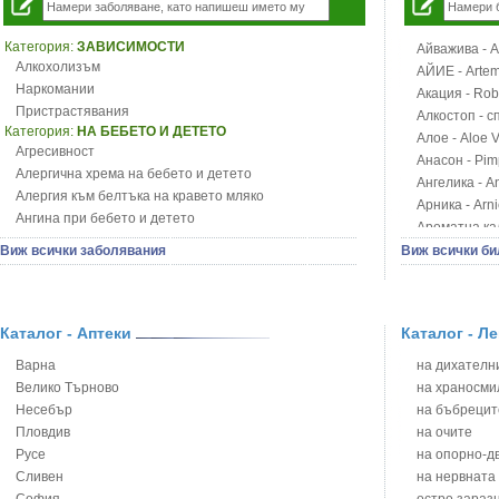
Категория:
ЗАВИСИМОСТИ
Айважива - Al
Алкохолизъм
АЙИЕ - Artemi
Наркомании
Акация - Rob
Пристрастявания
Алкостоп - с
Категория:
НА БЕБЕТО И ДЕТЕТО
Алое - Aloe 
Агресивност
Анасон - Pim
Алергична хрема на бебето и детето
Ангелика - An
Алергия към белтъка на кравето мляко
Арника - Arn
Ангина при бебето и детето
Ароматна кал
Анемия при бебето и детето
Арония - So
Виж всички заболявания
Виж всички би
Апетит - пълни деца
Бабини зъби -
Аромотерапия и децата
Билки за ба
Безапетитие при бебето и детето
Блатен аир -
Бронхиална астма при бебето и детето
Каталог - Аптеки
Каталог - Л
Блатен тъжни
Бронхит и пневмония при деца
Блян
Варна
на дихателни
Варицела
Бобови шушул
Велико Търново
на храносми
Висока температура на бебето и детето
Божур - Paeo
Несебър
на бъбрецит
Възпаление на ушите на бебето и детето
Борови връхче
Пловдив
на очите
Глисти
Босилек - Oc
Русе
на опорно-д
Грижа за пъпа на новороденото
Брей - Tamu
Сливен
на нервната
Грип при бебето и детето
Брош - Rubia 