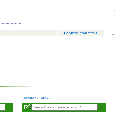
Б
ска парализа
Предложи твоя статия
Со
Каталог - Билки