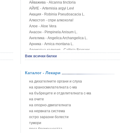
Айважива - Alcanna tinctoria
АЙИЕ - Artemisia argyi Levl
Акация - Robinia Pseudoacacia L.
Алкостоп - спри алкохола!
Алое - Aloe Vera
Анасон - Pimpinela Anisum L.
Ангелика - Angelica Archangelica L.
Арника - Arnica montana L.
Ароматна кализия - Callisia Fragans
Арония - Sorbus melanocorpa
Виж всички билки
Бабини зъби - Tribulus terrestris
Билки за бани при хемороиди
Каталог - Лекари
Блатен аир - Acorus calamus L.
Блатен тъжник - Spirea ulmaria L.
на дихателните органи и слуха
Блян
на храносмилателната с-ма
Бобови шушулки - Phaseolus Vulgaris L.
на бъбреците и отделителната с-ма
Божур - Paeonia Decora
на очите
Борови връхчета - Pinus sylvestris
на опорно-двигателната
Босилек - Ocimum Basillicum
на нервната система
Брей - Tamus Communis
остро заразни болести
Брош - Rubia tinctorum L.
тумори
Бръшлян - Hedera helix L.
през бременността