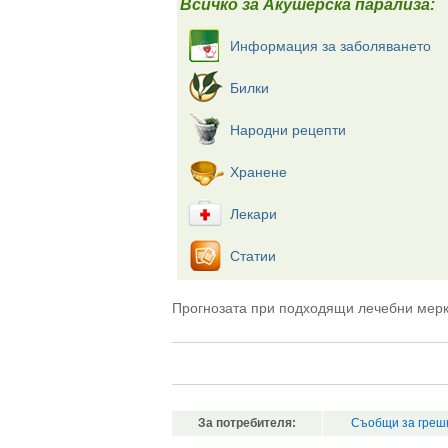
Всичко за Акушерска парализа:
Информация за заболяването
Билки
Народни рецепти
Хранене
Лекари
Статии
Прогнозата при подходящи лечебни мерк
За потребителя:
Съобщи за греш