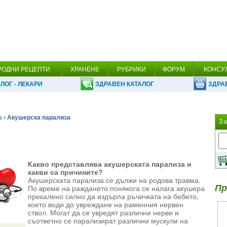
РОДНИ РЕЦЕПТИ
ХРАНЕНЕ
РУБРИКИ
ФОРУМ
КОНСУ
ЛОГ - ЛЕКАРИ
ЗДРАВЕН КАТАЛОГ
ЗДРА
а
› Акушерска парализа
З
Какво представлява акушерската парализа и
какви са причините?
Акушерската парализа се дължи на родова травма.
Пр
По време на раждането понякога се налага акушера
прекалено силно да издърпа ръчичката на бебето,
което води до увреждане на раменния нервен
ствол. Могат да се увредят различни нерви и
съответно се парализират различни мускули на