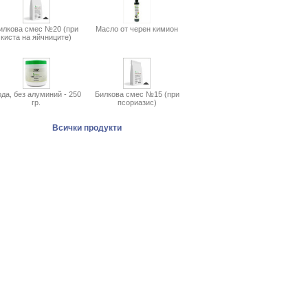
илкова смес №20 (при
Масло от черен кимион
киста на яйчниците)
да, без алуминий - 250
Билкова смес №15 (при
гр.
псориазис)
Всички продукти