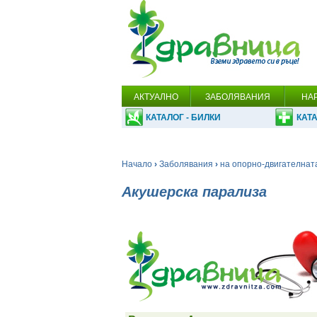
АКТУАЛНО
ЗАБОЛЯВАНИЯ
НА
КАТАЛОГ - БИЛКИ
КАТА
Начало
›
Заболявания
›
на опорно-двигателнат
Акушерска парализа