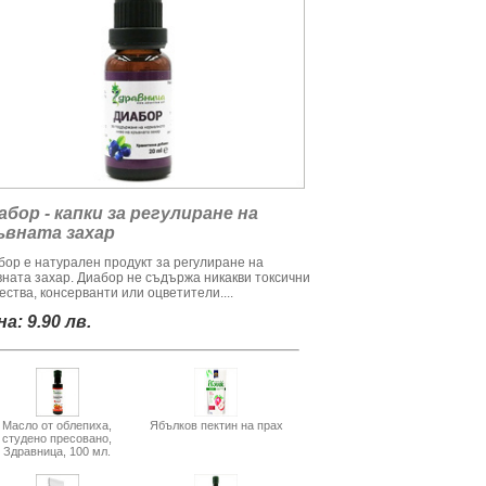
абор - капки за регулиране на
ъвната захар
бор е натурален продукт за регулиране на
вната захар. Диабор не съдържа никакви токсични
ства, консерванти или оцветители....
а: 9.90 лв.
Масло от облепиха,
Ябълков пектин на прах
студено пресовано,
Здравница, 100 мл.