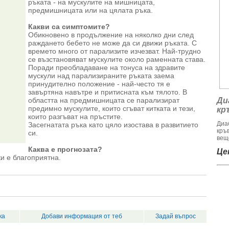
ръката - на мускулите на мишницата,
предмишницата или на цялата ръка.
Какви са симптомите?
Обикновено в продължение на няколко дни след
раждането бебето не може да си движи ръката. С
времето много от парализите изчезват. Най-трудно
се възстановяват мускулите около раменната става.
Поради преобладаване на тонуса на здравите
мускули над парализираните ръката заема
принудително положение - най-често тя е
завъртяна навътре и притисната към тялото. В
областта на предмишницата се парализират
Ди
предимно мускулите, които сгъват китката и тези,
кр
които разгъват на пръстите.
Диа
Засегнатата ръка като цяло изостава в развитието
кръ
си.
веще
Каква е прогнозата?
Цен
и е благоприятна.
ка
Добави информация от теб
Задай въпрос