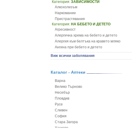
Категория:
ЗАВИСИМОСТИ
Алкохолизъм
Наркомании
Пристрастявания
Категория:
НА БЕБЕТО И ДЕТЕТО
Агресивност
Алергична хрема на бебето и детето
Алергия към белтъка на кравето мляко
Ангина при бебето и детето
Анемия при бебето и детето
Виж всички заболявания
Апетит - пълни деца
Аромотерапия и децата
Безапетитие при бебето и детето
Каталог - Аптеки
Бронхиална астма при бебето и детето
Варна
Бронхит и пневмония при деца
Велико Търново
Варицела
Несебър
Висока температура на бебето и детето
Пловдив
Възпаление на ушите на бебето и детето
Русе
Глисти
Сливен
Грижа за пъпа на новороденото
София
Грип при бебето и детето
Стара Загора
Гърч
Хасково
Да отгледам и възпитам детето си