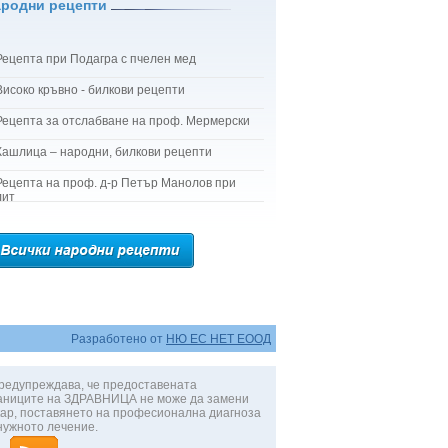
ародни рецепти
Рецепта при Подагра с пчелен мед
Високо кръвно - билкови рецепти
Рецепта за отслабване на проф. Мермерски
Кашлица – народни, билкови рецепти
Рецепта на проф. д-р Петър Манолов при
лит
Разработено от
НЮ ЕС НЕТ ЕООД
редупреждава, че предоставената
аниците на ЗДРАВНИЦА не може да замени
ар, поставянето на професионална диагноза
нужното лечение.