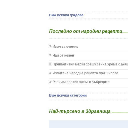
Ямбол
Детска церебрална парализа
Детски аутизъм
Детски диабет
Виж всички градове
Екземи при деца
Епилепсия при деца
Последно от народни рецепти
Жълтеница
Запек на бебето и детето
Заушка
Илач за ечемик
Имунизационен календар
Кашлица при бебето и детето
Чай от невен
Коклюш при бебето и детето
Превантивни мерки срещу сенна хрема с ака
Колики
Менингит
Изпитана народна рецепта при шипове
Млечни зъби
Репички против пясък в бъбреците
Млечница
Морбили
Нощно напикаване - енуреза
Виж всички категории
Отит
Отравяне
Най-търсено в Здравница
Плач
Подсичане
Проблеми в пикочните пътища и бъбреците