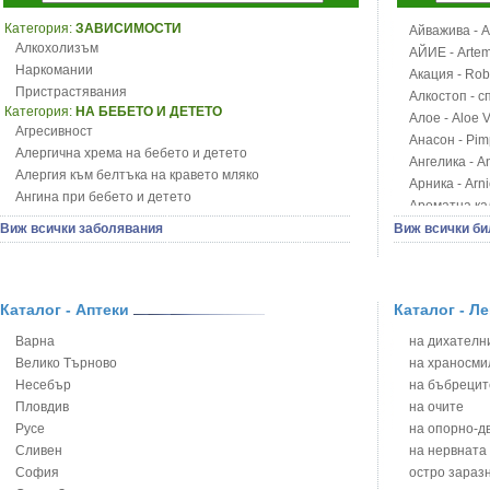
Категория:
ЗАВИСИМОСТИ
Айважива - Al
Алкохолизъм
АЙИЕ - Artemi
Наркомании
Акация - Rob
Пристрастявания
Алкостоп - с
Категория:
НА БЕБЕТО И ДЕТЕТО
Алое - Aloe 
Агресивност
Анасон - Pim
Алергична хрема на бебето и детето
Ангелика - An
Алергия към белтъка на кравето мляко
Арника - Arn
Ангина при бебето и детето
Ароматна кал
Анемия при бебето и детето
Арония - So
Виж всички заболявания
Виж всички би
Апетит - пълни деца
Бабини зъби -
Аромотерапия и децата
Билки за ба
Безапетитие при бебето и детето
Блатен аир -
Бронхиална астма при бебето и детето
Каталог - Аптеки
Каталог - Л
Блатен тъжни
Бронхит и пневмония при деца
Блян
Варна
на дихателни
Варицела
Бобови шушул
Велико Търново
на храносми
Висока температура на бебето и детето
Божур - Paeo
Несебър
на бъбрецит
Възпаление на ушите на бебето и детето
Борови връхче
Пловдив
на очите
Глисти
Босилек - Oc
Русе
на опорно-д
Грижа за пъпа на новороденото
Брей - Tamu
Сливен
на нервната
Грип при бебето и детето
Брош - Rubia 
София
остро зараз
Гърч