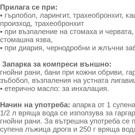
Прилага се при:
• гърлобол, ларингит, трахеобронхит, к
произход, трахеобронхит
• при възпаление на стомаха и червата
стомашна язва,
• при диария, чернодробни и жлъчни з
Запарка за компреси външно:
гнойни рани, бани при кожни обриви, га
зъбобол, възпаления на устната лигави
• етерично масло: за инхалация.
Начин на употреба:
апарка от 1 супен
1/2 л вряща вода се използува за гарга
гнойни рани. За вътрешна употреба се п
супена лъжица дрога и 250 г вряща вод