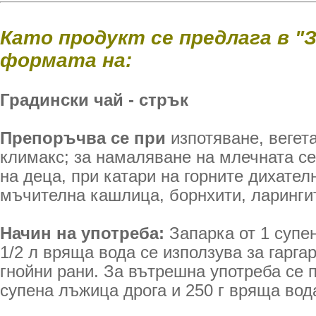
Като продукт се предлага в "
формата на:
Градински чай - стрък
Препоръчва се при
изпотяване, вегет
климакс; за намаляване на млечната с
на деца, при катари на горните дихател
мъчителна кашлица, борнхити, ларингит
Начин на употреба:
Запарка от 1 супе
1/2 л вряща вода се използува за гарга
гнойни рани. За вътрешна употреба се п
супена лъжица дрога и 250 г вряща вод