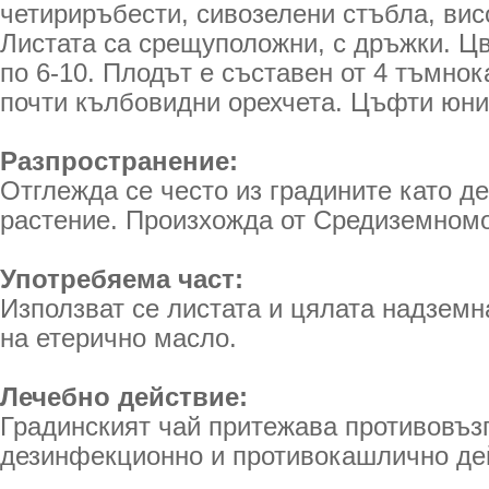
четириръбести, сивозелени стъбла, вис
Листата са срещуположни, с дръжки. Ц
по 6-10. Плодът е съставен от 4 тъмно
почти кълбовидни орехчета. Цъфти юни
Разпространение:
Отглежда се често из градините като д
растение. Произхожда от Средиземномо
Употребяема част:
Използват се листата и цялата надземн
на етерично масло.
Лечебно действие:
Градинският чай притежава противовъз
дезинфекционно и противокашлично де