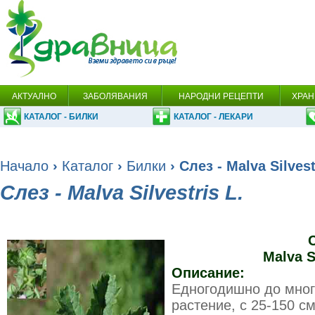
АКТУАЛНО
ЗАБОЛЯВАНИЯ
НАРОДНИ РЕЦЕПТИ
ХРАН
КАТАЛОГ - БИЛКИ
КАТАЛОГ - ЛЕКАРИ
Начало
›
Каталог
›
Билки
› Слез - Malva Silvest
Слез - Malva Silvestris L.
Malva S
Описание:
Едногодишно до мног
растение, с 25-150 с