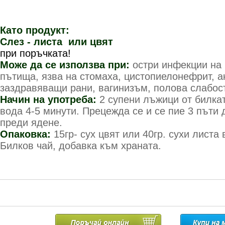
Като продукт:
Слез - листа или цвят
У
при поръчката!
Може да се използва при:
остри инфекции на 
пътища, язва на стомаха, цистопиелонефрит, а
заздравяващи рани, вагинизъм, полова слабост,
Начин на употреба:
2 супени лъжици от билкат
вода 4-5 минути. Прецежда се и се пие 3 пъти 
преди ядене.
Опаковка:
15гр- сух цвят или 40гр. сухи листа
Билков чай, добавка към храната.