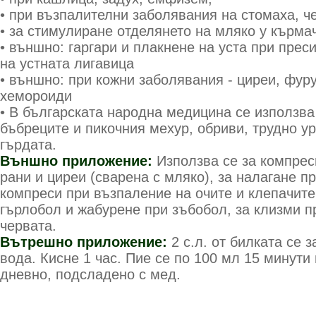
• при възпалителни заболявания на стомаха, ч
• за стимулиране отделянето на мляко у кърма
• външно: гаргари и плакнене на уста при прес
на устната лигавица
• външно: при кожни заболявания - циреи, фуру
хемороиди
• В българската народна медицина се използва
бъбреците и пикочния мехур, обриви, трудно ур
гърдата.
Външно приложение:
Използва се за компрес
рани и циреи (сварена с мляко), за налагане пр
компреси при възпаление на очите и клепачите,
гърлобол и жабурене при зъбобол, за клизми п
червата.
Вътрешно приложение:
2 с.л. от билката се 
вода. Кисне 1 час. Пие се по 100 мл 15 минути
дневно, подсладено с мед.