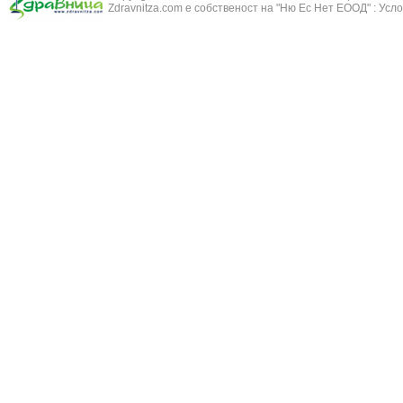
Бронхиолит
Zdravnitza.com е собственост на "Ню Ес Нет ЕООД" :
Усло
Зърнастец -
Бронхит
Иглика - Fl. 
Бронхопневмония
Изсипливче -
Възпаление на тъпанчето
Исиот - Zingib
Възпалено гърло
Исландски ли
Задавяне с чуждо тяло
Исоп - Hyssop
Кашлица
Калина - Vib
Кръвоизлив от носа
Калоферче -
Ларингит
Каменоломка 
Мениеров синдром
Камшик - Agr
Моноцитна ангина
Карамфил - E
Плеврит
Кафяво морск
Саркоидоза
Кисел трън - 
Сенна хрема
Клинавче /орл
Синуит
Коило - Stipa
Сърбеж в ушите
Комунига - Me
Трахеит
Коноп - Canna
Туберкулоза
Конски кесте
Фарингит
Копитник - A
Хрема
Коприва - Urt
Категория:
НА ЖЛЕЗИТЕ С ВЪТРЕШНА СЕКРЕЦИЯ
Адипозо-генитална дистрофия
Копър - Anet
Базедова болест
Кориандър -