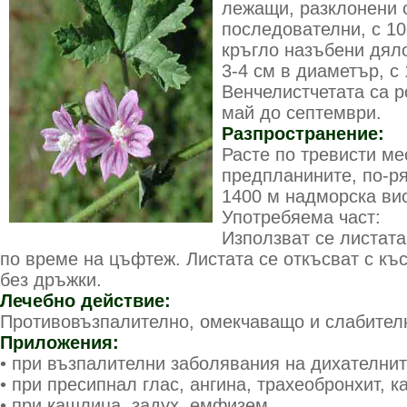
лежащи, разклонени с
последователни, с 10
кръгло назъбени дяло
3-4 см в диаметър, с
Венчелистчетата са 
май до септември.
Разпространение:
Расте по тревисти ме
предпланините, по-р
1400 м надморска вис
Употребяема част:
Използват се листата
по време на цъфтеж. Листата се откъсват с къс
без дръжки.
Лечебно действие:
Противовъзпалително, омекчаващо и слабител
Приложения:
• при възпалителни заболявания на дихателни
• при пресипнал глас, ангина, трахеобронхит, 
• при кашлица, задух, емфизем,