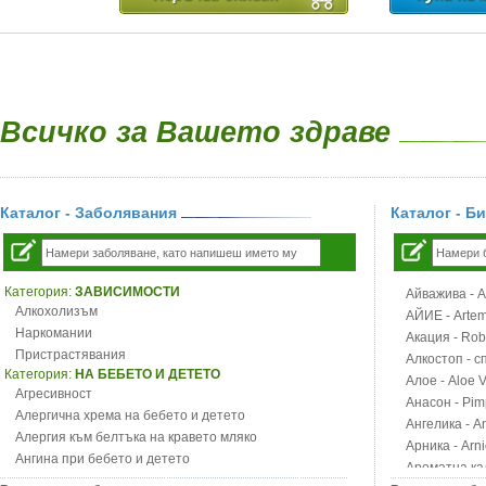
Всичко за Вашето здраве
Каталог - Заболявания
Каталог - Б
Категория:
ЗАВИСИМОСТИ
Айважива - Al
Алкохолизъм
АЙИЕ - Artemi
Наркомании
Акация - Rob
Пристрастявания
Алкостоп - с
Категория:
НА БЕБЕТО И ДЕТЕТО
Алое - Aloe 
Агресивност
Анасон - Pim
Алергична хрема на бебето и детето
Ангелика - An
Алергия към белтъка на кравето мляко
Арника - Arn
Ангина при бебето и детето
Ароматна кал
Анемия при бебето и детето