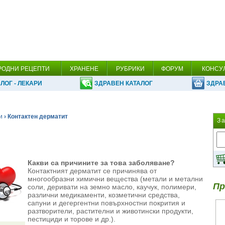
РОДНИ РЕЦЕПТИ
ХРАНЕНЕ
РУБРИКИ
ФОРУМ
КОНСУ
ЛОГ - ЛЕКАРИ
ЗДРАВЕН КАТАЛОГ
ЗДРА
и
› Контактен дерматит
З
Какви са причините за това заболяване?
Контактният дерматит се причинява от
многообразни химични вещества (метали и метални
Пр
соли, деривати на земно масло, каучук, полимери,
различни медикаменти, козметични средства,
сапуни и дегергентни повърхностни покрития и
разтворители, растителни и животински продукти,
пестициди и торове и др.).