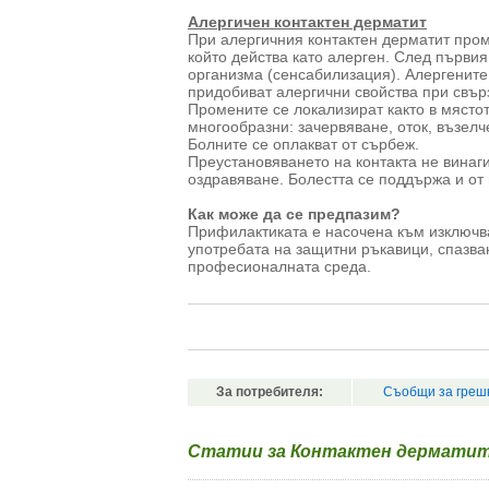
Алергичен контактен дерматит
При алергичния контактен дерматит пром
който действа като алерген. След първи
организма (сенсабилизация). Алергените 
придобиват алергични свойства при свър
Промените се локализират както в мястото
многообразни: зачервяване, оток, възелч
Болните се оплакват от сърбеж.
Преустановяването на контакта не винаг
оздравяване. Болестта се поддържа и от
Как може да се предпазим?
Прифилактиката е насочена към изключва
употребата на защитни ръкавици, спазва
професионалната среда.
За потребителя:
Съобщи за греш
Статии за Контактен дермати