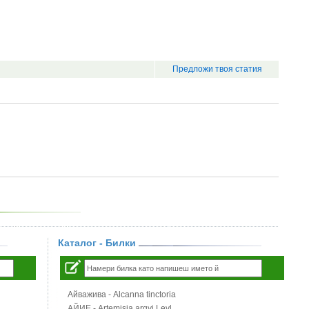
Предложи твоя статия
Каталог - Билки
Айважива - Alcanna tinctoria
АЙИЕ - Artemisia argyi Levl