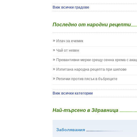
Детски аутизъм
Детски диабет
Виж всички градове
Екземи при деца
Епилепсия при деца
Последно от народни рецепти
Жълтеница
Запек на бебето и детето
Заушка
Илач за ечемик
Имунизационен календар
Кашлица при бебето и детето
Чай от невен
Коклюш при бебето и детето
Превантивни мерки срещу сенна хрема с ака
Колики
Менингит
Изпитана народна рецепта при шипове
Млечни зъби
Репички против пясък в бъбреците
Млечница
Морбили
Нощно напикаване - енуреза
Виж всички категории
Отит
Отравяне
Най-търсено в Здравница
Плач
Подсичане
Проблеми в пикочните пътища и бъбреците
Заболявания
Проблеми с очите на бебето и детето
Разстройство - диария при бебето и детето