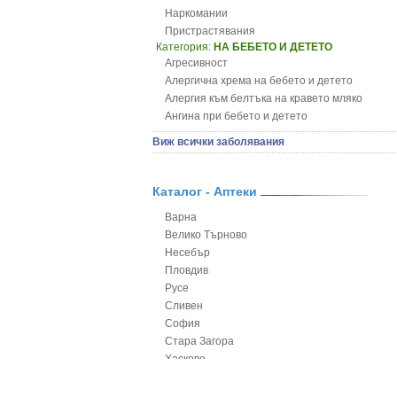
Наркомании
Пристрастявания
Категория:
НА БЕБЕТО И ДЕТЕТО
Агресивност
Алергична хрема на бебето и детето
Алергия към белтъка на кравето мляко
Ангина при бебето и детето
Анемия при бебето и детето
Виж всички заболявания
Апетит - пълни деца
Аромотерапия и децата
Безапетитие при бебето и детето
Каталог - Аптеки
Бронхиална астма при бебето и детето
Варна
Бронхит и пневмония при деца
Велико Търново
Варицела
Несебър
Висока температура на бебето и детето
Пловдив
Възпаление на ушите на бебето и детето
Русе
Глисти
Сливен
Грижа за пъпа на новороденото
София
Грип при бебето и детето
Стара Загора
Гърч
Хасково
Да отгледам и възпитам детето си
Ямбол
Детска церебрална парализа