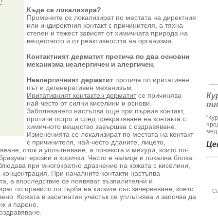
:
Къде се локализира?
Промените се локализират по местата на директния
или индиректния контакт с причинителя, а тяхна
степен и тежест зависят от химичната природа на
веществото и от реактивността на организма.
Контактният дерматит протича по два основни
механизма неалергичен и алергичен.
Неалергичният дерматит
протича по иритативен
път и дегенеративен механизъм.
Иритативният контактен дерматит
се причинява
Ку
най-често от силни киселини и основи.
пи
Заболяването настъпва още при първия контакт,
"Ку
протича остро и след прекратяване на контакта с
про
химичното вещество завършва с оздравяване.
мед,
Измененията се локализират по местата на контакт
с причинителя, най-често дланите, лицето,
Цен
яване, оток и уплътняване, а понякога и мехури, които по-
образуват ерозии и корички. Често е налице и локална болка.
блюдава при многократно дразнение на кожата с киселини,
а концентрация. При началните контакти настъпва
а, а впоследствие се появяват възпалителни и
рат по правило по гърба на китките със зачервяване, което
Со
ено. Кожата в засегнатия участък се уплътнява и започва да
ж и парене.
оздравяване.