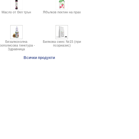
Масло от бял трън
Ябълков пектин на прах
Безалкохолна
Билкова смес №15 (при
рополисова тинктура -
псориазис)
Здравница
Всички продукти