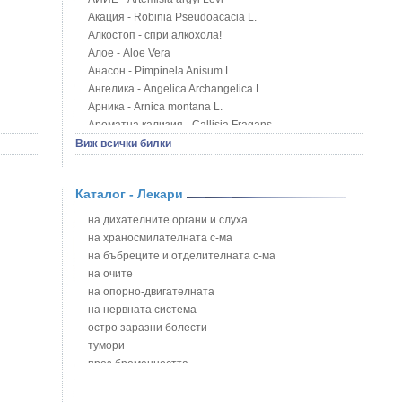
Акация - Robinia Pseudoacacia L.
Алкостоп - спри алкохола!
Алое - Aloe Vera
Анасон - Pimpinela Anisum L.
Ангелика - Angelica Archangelica L.
Арника - Arnica montana L.
Ароматна кализия - Callisia Fragans
Арония - Sorbus melanocorpa
Виж всички билки
Бабини зъби - Tribulus terrestris
Билки за бани при хемороиди
Каталог - Лекари
Блатен аир - Acorus calamus L.
Блатен тъжник - Spirea ulmaria L.
на дихателните органи и слуха
Блян
на храносмилателната с-ма
Бобови шушулки - Phaseolus Vulgaris L.
на бъбреците и отделителната с-ма
Божур - Paeonia Decora
на очите
Борови връхчета - Pinus sylvestris
на опорно-двигателната
Босилек - Ocimum Basillicum
на нервната система
Брей - Tamus Communis
остро заразни болести
Брош - Rubia tinctorum L.
тумори
Бръшлян - Hedera helix L.
през бременността
Бряст - Ulmus
на сърцето и кръвоносните съдове
Бушменски отровен храст - Acokanthera oppositifolia
на устната кухина