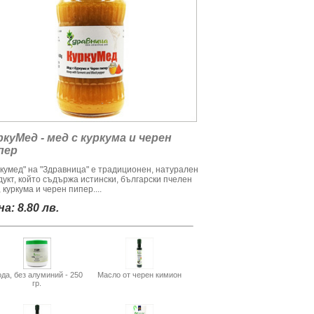
ркуМед - мед с куркума и черен
пер
ркумед" на "Здравница" е традиционен, натурален
дукт, който съдържа истински, български пчелен
 куркума и черен пипер....
а: 8.80 лв.
да, без алуминий - 250
Масло от черен кимион
гр.