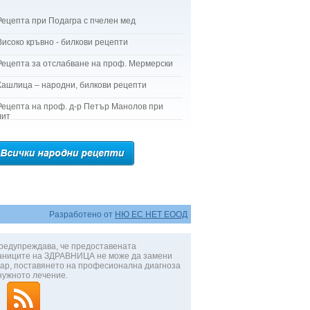
Рецепта при Подагра с пчелен мед
Високо кръвно - билкови рецепти
Рецепта за отслабване на проф. Мермерски
Кашлица – народни, билкови рецепти
Рецепта на проф. д-р Петър Манолов при
лит
Разработено от
НЮ ЕС НЕТ ЕООД
редупреждава, че предоставената
аниците на ЗДРАВНИЦА не може да замени
ар, поставянето на професионална диагноза
нужното лечение.