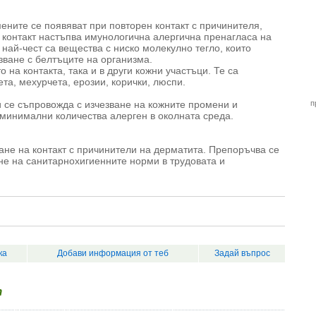
ените се появяват при повторен контакт с причинителя,
я контакт настъпва имунологична алергична пренагласа на
най-чест са вещества с ниско молекулно тегло, които
зване с белтъците на организма.
 на контакта, така и в други кожни участъци. Те са
ета, мехурчета, ерозии, корички, люспи.
и се съпровожда с изчезване на кожните промени и
п
 минимални количества алерген в околната среда.
не на контакт с причинители на дерматита. Препоръчва се
не на санитарнохигиенните норми в трудовата и
ка
Добави информация от теб
Задай въпрос
т