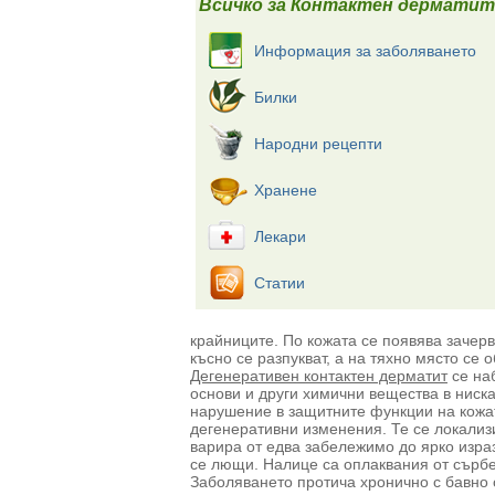
Всичко за Контактен дерматит
Информация за заболяването
Билки
Народни рецепти
Хранене
Лекари
Статии
крайниците. По кожата се появява зачерв
късно се разпукват, а на тяхно място се 
Дегенеративен контактен дерматит
се на
основи и други химични вещества в ниск
нарушение в защитните функции на кожат
дегенеративни изменения. Те се локализи
варира от едва забележимо до ярко израз
се лющи. Налице са оплаквания от сърбе
Заболяването протича хронично с бавно 