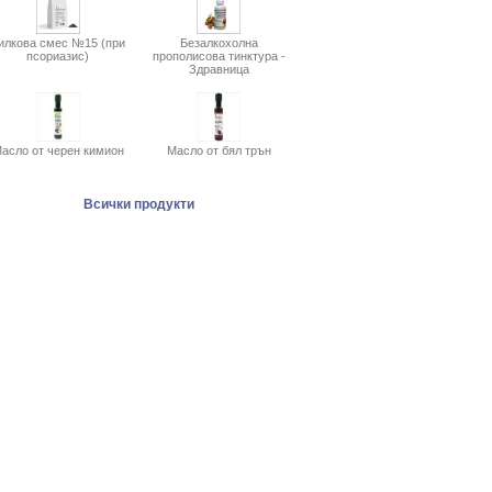
илкова смес №15 (при
Безалкохолна
псориазис)
прополисова тинктура -
Здравница
асло от черен кимион
Масло от бял трън
Всички продукти