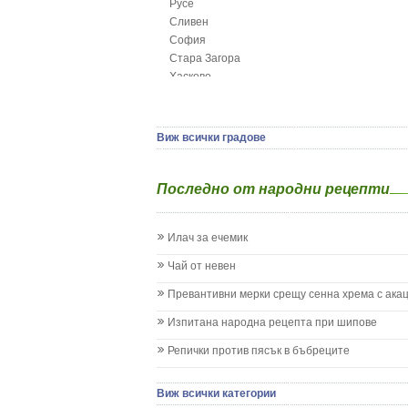
Русе
Глисти
Сливен
Грижа за пъпа на новороденото
София
Грип при бебето и детето
Стара Загора
Гърч
Хасково
Да отгледам и възпитам детето си
Ямбол
Детска церебрална парализа
Детски аутизъм
Детски диабет
Виж всички градове
Екземи при деца
Епилепсия при деца
Последно от народни рецепти
Жълтеница
Запек на бебето и детето
Заушка
Илач за ечемик
Имунизационен календар
Кашлица при бебето и детето
Чай от невен
Коклюш при бебето и детето
Превантивни мерки срещу сенна хрема с ака
Колики
Менингит
Изпитана народна рецепта при шипове
Млечни зъби
Репички против пясък в бъбреците
Млечница
Морбили
Нощно напикаване - енуреза
Виж всички категории