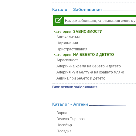
Каталог - Заболявания
Категория:
ЗАВИСИМОСТИ
Алкохолизъм
Наркомании
Пристрастявания
Категория:
НА БЕБЕТО И ДЕТЕТО
Агресивност
Алергична хрема на бебето и детето
Алергия към белтъка на кравето мляко
Ангина при бебето и детето
Анемия при бебето и детето
Виж всички заболявания
Апетит - пълни деца
Аромотерапия и децата
Безапетитие при бебето и детето
Каталог - Аптеки
Бронхиална астма при бебето и детето
Варна
Бронхит и пневмония при деца
Велико Търново
Варицела
Несебър
Висока температура на бебето и детето
Пловдив
Възпаление на ушите на бебето и детето