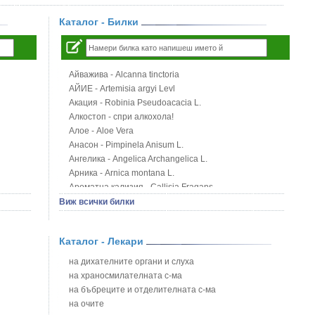
Каталог - Билки
Айважива - Alcanna tinctoria
АЙИЕ - Artemisia argyi Levl
Акация - Robinia Pseudoacacia L.
Алкостоп - спри алкохола!
Алое - Aloe Vera
Анасон - Pimpinela Anisum L.
Ангелика - Angelica Archangelica L.
Арника - Arnica montana L.
Ароматна кализия - Callisia Fragans
Арония - Sorbus melanocorpa
Виж всички билки
Бабини зъби - Tribulus terrestris
Билки за бани при хемороиди
Каталог - Лекари
Блатен аир - Acorus calamus L.
Блатен тъжник - Spirea ulmaria L.
на дихателните органи и слуха
Блян
на храносмилателната с-ма
Бобови шушулки - Phaseolus Vulgaris L.
на бъбреците и отделителната с-ма
Божур - Paeonia Decora
на очите
Борови връхчета - Pinus sylvestris