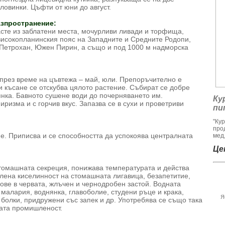
ловинки. Цъфти от юни до август.
зпространение:
сте из заблатени места, мочурливи ливади и торфища,
високопланинския пояс на Западните и Средните Родопи,
 Петрохан, Южен Пирин, а също и под 1000 м надморска
и през време на цъвтежа – май, юли. Препоръчително е
и късане се отскубва цялото растение. Събират се добре
янка. Бавното сушене води до почерняването им.
Ку
иризма и с горчив вкус. Запазва се в сухи и проветриви
пи
"Ку
про
. Приписва и се способността да успокоява централната
мед,
Цен
томашната секреция, понижава температурата и действа
алена киселинност на стомашната лигавица, безапетитие,
зове в червата, жлъчен и чернодробен застой. Водната
малария, воднянка, главоболие, студени ръце и крака,
Я
болки, придружени със запек и др. Употребява се също така
ата промишленост.