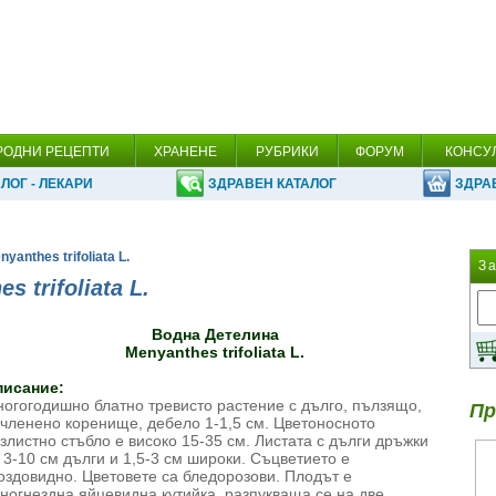
РОДНИ РЕЦЕПТИ
ХРАНЕНЕ
РУБРИКИ
ФОРУМ
КОНСУ
ЛОГ - ЛЕКАРИ
ЗДРАВЕН КАТАЛОГ
ЗДРА
yanthes trifoliata L.
З
 trifoliata L.
Водна Детелина
Menyanthes trifoliata L.
писание:
огогодишно блатно тревисто растение с дълго, пълзящо,
Пр
членено коренище, дебело 1-1,5 см. Цветоносното
злистно стъбло е високо 15-35 см. Листата с дълги дръжки
 3-10 см дълги и 1,5-3 см широки. Съцветието е
оздовидно. Цветовете са бледорозови. Плодът е
ногнездна яйцевидна кутийка, разпукваща се на две