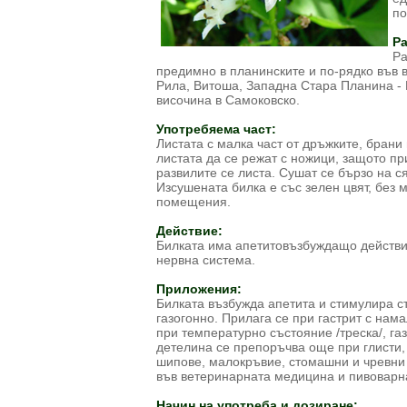
по
Ра
Ра
предимно в планинските и по-рядко във 
Рила, Витоша, Западна Стара Планина -
височина в Самоковско.
Употребяема част:
Листата с малка част от дръжките, бран
листата да се режат с ножици, защото пр
развилите се листа. Сушат се бързо на с
Изсушената билка е със зелен цвят, без м
помещения.
Действие:
Билката има апетитовъзбуждащо действие
нервна система.
Приложения:
Билката възбужда апетита и стимулира с
газогонно. Прилага се при гастрит с нам
при температурно състояние /треска/, га
детелина се препоръчва още при глисти, 
шипове, малокръвие, стомашни и чревни 
във ветеринарната медицина и пивоварн
Начин на употреба и дозиране: