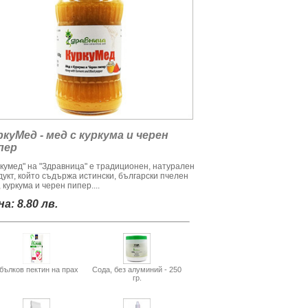
ркуМед - мед с куркума и черен
пер
ркумед" на "Здравница" е традиционен, натурален
дукт, който съдържа истински, български пчелен
 куркума и черен пипер....
а: 8.80 лв.
бълков пектин на прах
Сода, без алуминий - 250
гр.