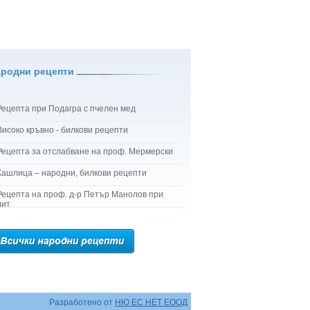
ародни рецепти
Рецепта при Подагра с пчелен мед
Високо кръвно - билкови рецепти
Рецепта за отслабване на проф. Мермерски
Кашлица – народни, билкови рецепти
Рецепта на проф. д-р Петър Манолов при
лит
Разработено от
НЮ ЕС НЕТ ЕООД