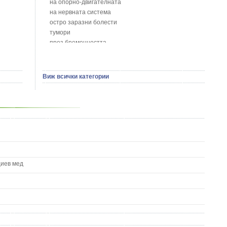
на опорно-двигателната
Босилек - Ocimum Basillicum
на нервната система
Брей - Tamus Communis
остро заразни болести
Брош - Rubia tinctorum L.
тумори
Бръшлян - Hedera helix L.
през бременността
Бряст - Ulmus
на сърцето и кръвоносните съдове
Бушменски отровен храст - Acokanthera oppositifolia
на устната кухина
Бял имел - Viscum album L.
сексуални проблеми
Виж всички категории
Бял оман - Inula Helenium L.
на половите органи
Бял Равнец - Achillea Millefolium L.
зависимости
Бял трън - Silybum Marianum L.
на жлезите с вътрешна секреция
Бяла бреза - Betula pendula
паразитни болести
Бяла върба - Salix Аlba
на бебето и детето
Великденче - Veronica
на кожата и венерически
Ветрогон - Eryngium Campestre
други
Вечнозелен кипарис
Вишна - Prunus cerasus L.
циев мед
Водна детелина - Menyanthes trifoliata L.
Водно Пипериче - Polygonum Hydropiper L.
Волски език - Asplenium scolopendrium
Врабчови чревца - Stellaria media L.
Вратига - Tanacetrum Vulgare
Върбинка - Verbena Officinalis L.