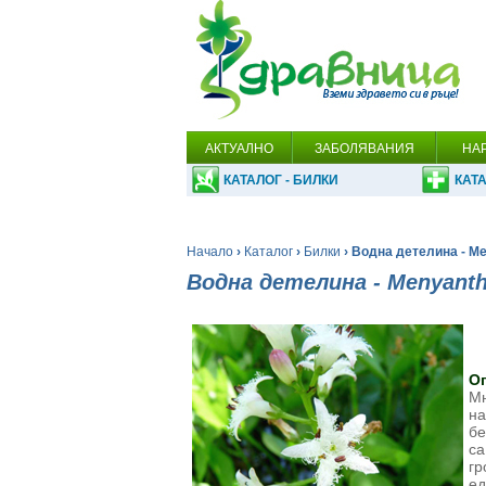
АКТУАЛНО
ЗАБОЛЯВАНИЯ
НА
КАТАЛОГ - БИЛКИ
КАТА
Начало
›
Каталог
›
Билки
› Водна детелина - Men
Водна детелина - Menyanthes
О
Мн
на
бе
са
гр
ед