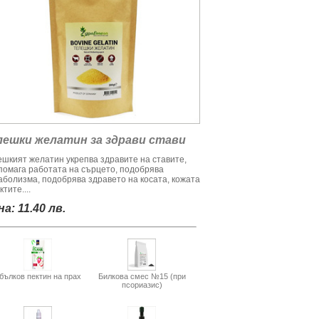
лешки желатин за здрави стави
ешкият желатин укрепва здравите на ставите,
помага работата на сърцето, подобрява
аболизма, подобрява здравето на косата, кожата
ктите....
а: 11.40 лв.
бълков пектин на прах
Билкова смес №15 (при
псориазис)