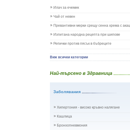
Заушка
Илач за ечемик
Имунизационен календар
Кашлица при бебето и детето
Чай от невен
Коклюш при бебето и детето
Превантивни мерки срещу сенна хрема с ака
Колики
Менингит
Изпитана народна рецепта при шипове
Млечни зъби
Репички против пясък в бъбреците
Млечница
Морбили
Нощно напикаване - енуреза
Виж всички категории
Отит
Отравяне
Най-търсено в Здравница
Плач
Подсичане
Проблеми в пикочните пътища и бъбреците
Заболявания
Проблеми с очите на бебето и детето
Разстройство - диария при бебето и детето
Рахит
Хипертония - високо кръвно налягане
Рубеола
Температура - висока
Кашлица
Травми на бебето и детето
Бронхопневмония
Хрема при бебето и детето