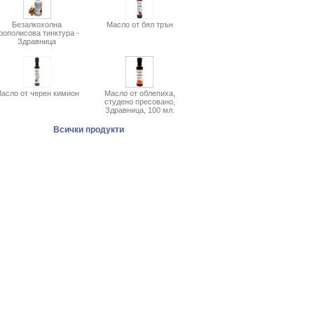
Безалкохолна
Масло от бял трън
рополисова тинктура -
Здравница
асло от черен кимион
Масло от облепиха,
студено пресовано,
Здравница, 100 мл.
Всички продукти