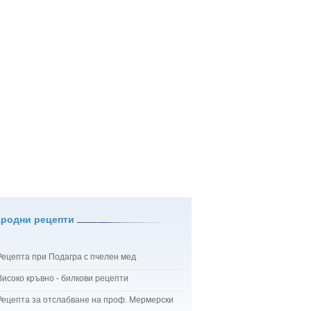
ародни рецепти
Рецепта при Подагра с пчелен мед
Високо кръвно - билкови рецепти
Рецепта за отслабване на проф. Мермерски