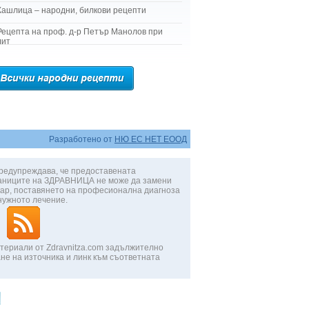
Кашлица – народни, билкови рецепти
Рецепта на проф. д-р Петър Манолов при
лит
Разработено от
НЮ ЕС НЕТ ЕООД
редупреждава, че предоставената
аниците на ЗДРАВНИЦА не може да замени
ар, поставянето на професионална диагноза
нужното лечение.
териали от Zdravnitza.com задължително
не на източника и линк към съответната