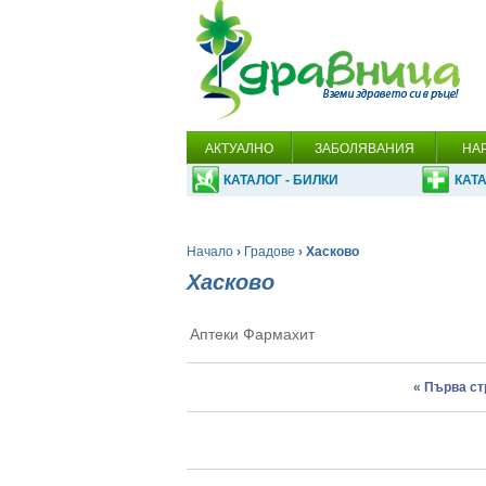
АКТУАЛНО
ЗАБОЛЯВАНИЯ
НА
КАТАЛОГ - БИЛКИ
КАТА
Начало
›
Градове
› Хасково
Хасково
Аптеки Фармахит
« Първа с