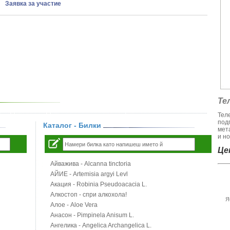
Заявка за участие
Те
Тел
под
Каталог - Билки
мет
и но
Цен
Айважива - Alcanna tinctoria
АЙИЕ - Artemisia argyi Levl
Акация - Robinia Pseudoacacia L.
Алкостоп - спри алкохола!
Я
Алое - Aloe Vera
Анасон - Pimpinela Anisum L.
Ангелика - Angelica Archangelica L.