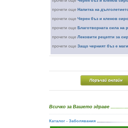
прочети още
Черен бъз и кленов сиро
прочети още
Напитка на дълголетието
прочети още
Черен бъз и кленов сиро
прочети още
Благотворната сила на 
прочети още
Лековити рецепти за си
прочети още
Защо черният бъз е маг
Всичко за Вашето здраве
Каталог - Заболявания