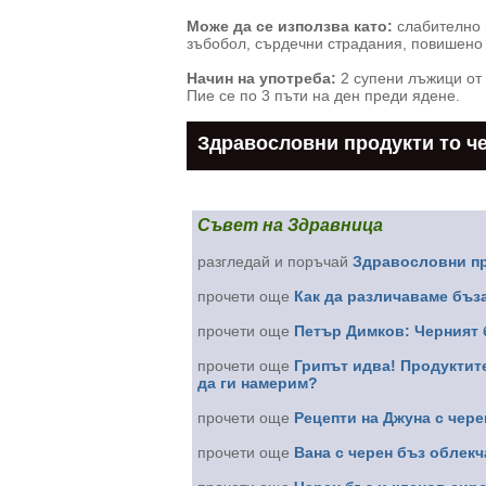
Може да се използва като:
слабително 
зъбобол, сърдечни страдания, повишено
Начин на употреба:
2 супени лъжици от 
Пие се по 3 пъти на ден преди ядене.
Здравословни продукти то че
Съвет на Здравница
разгледай и поръчай
Здравословни пр
прочети още
Как да различаваме бъза
прочети още
Петър Димков: Черният 
прочети още
Грипът идва! Продуктите
да ги намерим?
прочети още
Рецепти на Джуна с черен
прочети още
Вана с черен бъз облек