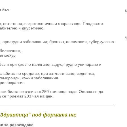
я бъз.
М
, потогонно, секретологично и отхрачващо. Плодовете
лабително и диуретично.
Я
, простудни заболявания, бронхит, пневмония, туберкулозна
аболявания,
ия мехур
ъз и при кръвно налягане, задух, трудно униниране и
 слабително средство, при затлъстяване, воднянка,
 хемороиди, кожни заболявания
при невралгия
чки билка се залива с 250 г кипяща вода. Оставя се да
 се приемат 203 чая на ден.
"Здравница" под формата на:
оп за разреждане