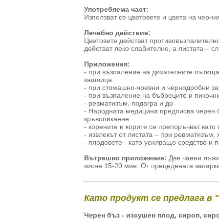
Употребяема част:
Използват се цветовете и цвета на черни
Лечебно действие:
Цветовете действат противовъзпалително
действат леко слабително, а листата – с
Приложения:
- при възпаление на дихателните пътища
кашлица
- при стомашно-чревни и чернодробни з
- при възпаление на бъбреците и пикочн
- ревматизъм, подагра и др
- Народната медицина предписва черен б
кръвопикаене.
- корените и корите се препоръчват като
- извлекът от листата – при ревматизъм,
- плодовете - като усилващо средство и 
Вътрешно приложение:
Две чаени лъжи
кисне 15-20 мин. От прецедената запарка
Като продукт се предлага в 
Черен бъз - изсушен плод, сироп, сир