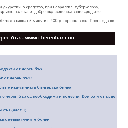
и диуретично средство, при невралгия, туберколоза,
 кръвно налягане, добро пкръвопочистващо средство.
билката киснат 5 минути в 400гр. гореща вода. Прецежда се.
рен бъз - www.cherenbaz.com
одукти от черен бъз
к от черен бъз?
бъз е най-силната българска билка
 с черен бъз са необходими и полезни. Кои са и от къде
 бъз (част 1)
чава ревматичните болки