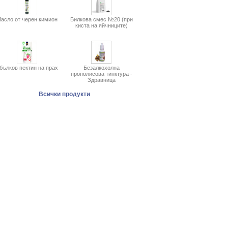
асло от черен кимион
Билкова смес №20 (при
киста на яйчниците)
бълков пектин на прах
Безалкохолна
прополисова тинктура -
Здравница
Всички продукти