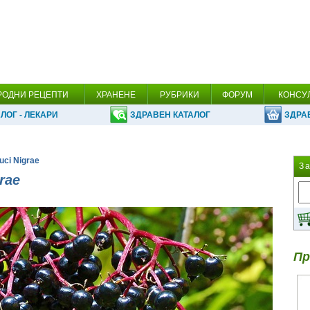
РОДНИ РЕЦЕПТИ
ХРАНЕНЕ
РУБРИКИ
ФОРУМ
КОНСУ
ЛОГ - ЛЕКАРИ
ЗДРАВЕН КАТАЛОГ
ЗДРА
uci Nigrae
З
rae
Пр