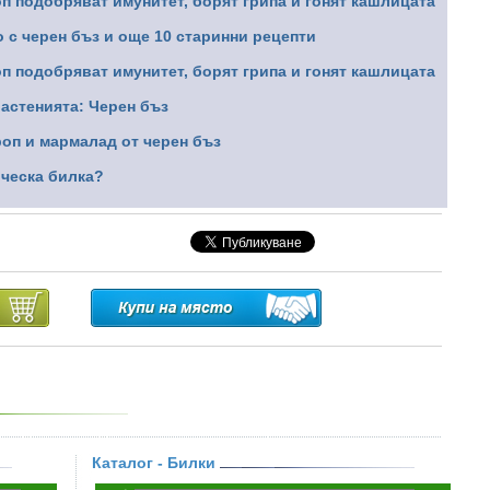
п подобряват имунитет, борят грипа и гонят кашлицата
 с черен бъз и още 10 старинни рецепти
п подобряват имунитет, борят грипа и гонят кашлицата
растенията: Черен бъз
роп и мармалад от черен бъз
ическа билка?
Каталог - Билки