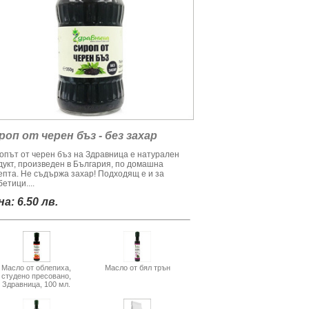
роп от черен бъз - без захар
опът от черен бъз на Здравница е натурален
дукт, произведен в България, по домашна
епта. Не съдържа захар! Подходящ е и за
етици....
а: 6.50 лв.
Масло от облепиха,
Масло от бял трън
студено пресовано,
Здравница, 100 мл.