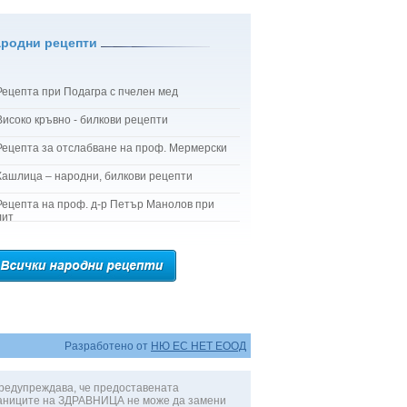
ародни рецепти
Рецепта при Подагра с пчелен мед
Високо кръвно - билкови рецепти
Рецепта за отслабване на проф. Мермерски
Кашлица – народни, билкови рецепти
Рецепта на проф. д-р Петър Манолов при
лит
Разработено от
НЮ ЕС НЕТ ЕООД
редупреждава, че предоставената
аниците на ЗДРАВНИЦА не може да замени