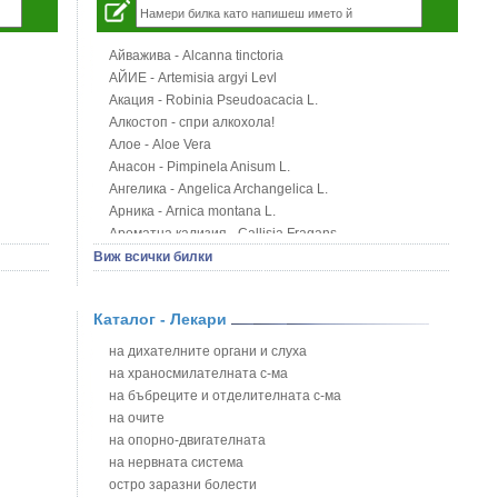
Айважива - Alcanna tinctoria
АЙИЕ - Artemisia argyi Levl
Акация - Robinia Pseudoacacia L.
Алкостоп - спри алкохола!
Алое - Aloe Vera
Анасон - Pimpinela Anisum L.
Ангелика - Angelica Archangelica L.
Арника - Arnica montana L.
Ароматна кализия - Callisia Fragans
Арония - Sorbus melanocorpa
Виж всички билки
Бабини зъби - Tribulus terrestris
Билки за бани при хемороиди
Каталог - Лекари
Блатен аир - Acorus calamus L.
Блатен тъжник - Spirea ulmaria L.
на дихателните органи и слуха
Блян
на храносмилателната с-ма
Бобови шушулки - Phaseolus Vulgaris L.
на бъбреците и отделителната с-ма
Божур - Paeonia Decora
на очите
Борови връхчета - Pinus sylvestris
на опорно-двигателната
Босилек - Ocimum Basillicum
на нервната система
Брей - Tamus Communis
остро заразни болести