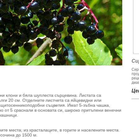
Си
Сир
про
рец
диаб
Цен
ени клони и бяла шуплеста сърцевина. Листата са
ълги 20 см. Отделните листчета са яйцевидни или
 щитосенникоподобни съцветия. Имат 5-зъбна чашка,
но от 5 сраснали в основата си, широко притъпени венечни
прашници.
те места, из храсталаците, в горите и населените места.
сочина до 1500 м.