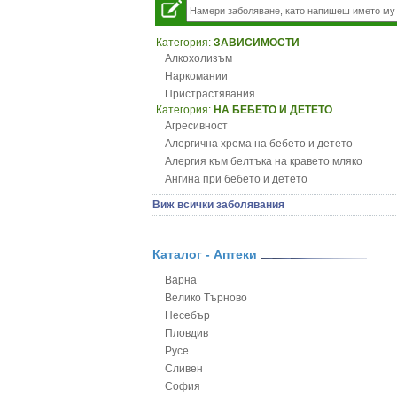
Категория:
ЗАВИСИМОСТИ
Алкохолизъм
Наркомании
Пристрастявания
Категория:
НА БЕБЕТО И ДЕТЕТО
Агресивност
Алергична хрема на бебето и детето
Алергия към белтъка на кравето мляко
Ангина при бебето и детето
Анемия при бебето и детето
Виж всички заболявания
Апетит - пълни деца
Аромотерапия и децата
Безапетитие при бебето и детето
Каталог - Аптеки
Бронхиална астма при бебето и детето
Варна
Бронхит и пневмония при деца
Велико Търново
Варицела
Несебър
Висока температура на бебето и детето
Пловдив
Възпаление на ушите на бебето и детето
Русе
Глисти
Сливен
Грижа за пъпа на новороденото
София
Грип при бебето и детето