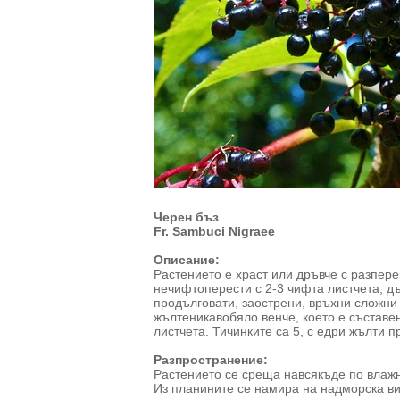
Черен бъз
Fr. Sambuci Nigraee
Описание:
Растението е храст или дръвче с разпер
нечифтоперести с 2-3 чифта листчета, д
продълговати, заострени, връхни сложни
жълтеникавобяло венче, което е съставе
листчета. Тичинките са 5, с едри жълти 
Разпространение:
Растението се среща навсякъде по влажни
Из планините се намира на надморска ви