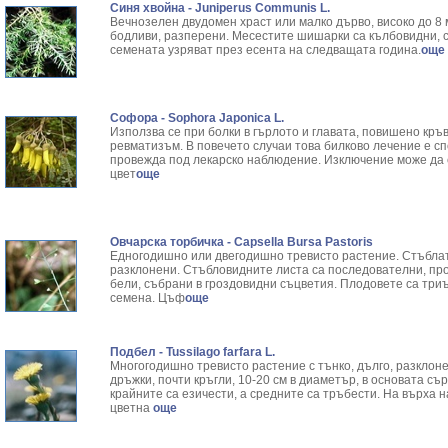
Синя хвойна - Juniperus Communis L.
Вечнозелен двудомен храст или малко дърво, високо до 8 м
бодливи, разперени. Месестите шишарки са кълбовидни, 
семената узряват през есента на следващата година.
още
Софора - Sophora Japonica L.
Използва се при болки в гърлото и главата, повишено кръ
ревматизъм. В повечето случаи това билково лечение е сп
провежда под лекарско наблюдение. Изключение може да с
цвет
още
Овчарска торбичка - Capsella Bursa Pastoris
Едногодишно или двегодишно тревисто растение. Стъблат
разклонени. Стъбловидните листа са последователни, про
бели, събрани в гроздовидни съцветия. Плодовете са три
семена. Цъф
още
Подбел - Tussilago farfara L.
Многогодишно тревисто растение с тънко, дълго, разклоне
дръжки, почти кръгли, 10-20 см в диаметър, в основата съ
крайните са езичести, а средните са тръбести. На върха н
цветна
още