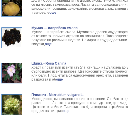
Дюля - Cydonia oblonga Mill е дърво, високо 3—5 м, или х
се на люспи, тъмносива кора. Листата са последователни,
широко елипсо­видни, целокрайни, в основата закръглени 
тъмнозеле
още
Мумио — илирийска смола
Мумио — илирийска смола. Мумиото е древен «чудотворен 
от векове го наричат «кръвта на планината». Това вещест
лекуване на различни недъзи. Намират в труднодостъпни з
висулки,
още
Шипка - Rosa Canina
Храст с прави или извити стъбла, стигащи на дължина до 3
сърповидно извити шипове. Цветоносните стъбла понякога
или бели. Плодчетата са едносеменни орехчета, затворени
разраства и об
още
Пчелник - Marrubium vulgare L.
Многодишно, сивозелено тревисто растение. Стъблото е д
разклонено. Листата са срещуположни с дръжки, кръгли д
Цветовете са бели. Тичинките са 4, затворени в тръбицата
продълговати трис
още