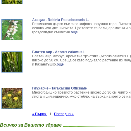
Акация - Robinia Pseudoacacia L.
Разклонено дърво със сиво-кафява напукана кора. Листата
основа има две шипчета. Цветовете са бели, ароматни и с
гроздовидни съцветия.
още
Блатен аир - Acorus calamus L.
Блатен аир, акорус, ароматна тръстика (Acorus calamus L.
високо до 50 см. Среща се като подивяло растение из моч
и Казанлъшко.
още
Глухарче - Taraxacum Officinale
Многогодишно тревисто растение високо до 30 см, чиято н
листа и цилиндрично, кухо стебло, на върха на което се н
« Първа
1
Последна »
Всичко за Вашето здраве