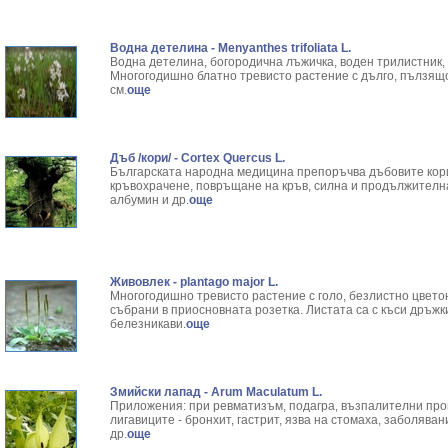
Водна детелина - Menyanthes trifoliata L.
Водна детелина, богородична лъжичка, воден трилистник, 
Многогодишно блатно тревисто растение с дълго, пълзящо
см.
още
Дъб /кори/ - Cortex Quercus L.
Българската народна медицина препоръчва дъбовите кори
кръвохрачене, повръщане на кръв, силна и продължителна
албумин и др.
още
Живовлек - plantago major L.
Многогодишно тревисто растение с голо, безлистно цветон
събрани в приосновната розетка. Листата са с къси дръжк
белезникави.
още
Змийски лапад - Arum Maculatum L.
Приложения: при ревматизъм, подагра, възпалителни про
лигавиците - бронхит, гастрит, язва на стомаха, заболява
др.
още