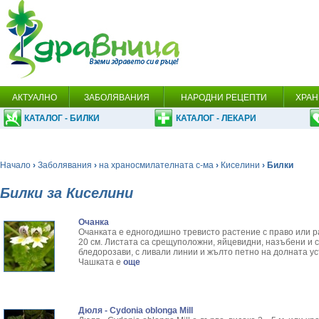
АКТУАЛНО
ЗАБОЛЯВАНИЯ
НАРОДНИ РЕЦЕПТИ
ХРАН
КАТАЛОГ - БИЛКИ
КАТАЛОГ - ЛЕКАРИ
Начало
›
Заболявания
›
на храносмилателната с-ма
›
Киселини
› Билки
Билки за Киселини
Очанка
Очанката е едногодишно тревисто растение с право или р
20 см. Листата са срещуположни, яйцевидни, назъбени и 
бледорозави, с ливали линии и жълто петно на долната ус
Чашката е
още
Дюля - Cydonia oblonga Mill