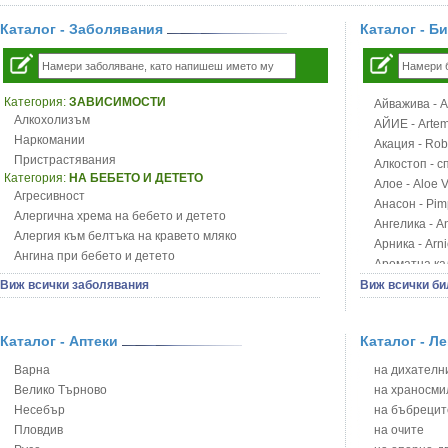
Каталог - Заболявания
Каталог - Б
Категория:
ЗАВИСИМОСТИ
Айважива - Al
Алкохолизъм
АЙИЕ - Artemi
Наркомании
Акация - Rob
Пристрастявания
Алкостоп - с
Категория:
НА БЕБЕТО И ДЕТЕТО
Алое - Aloe 
Агресивност
Анасон - Pim
Алергична хрема на бебето и детето
Ангелика - An
Алергия към белтъка на кравето мляко
Арника - Arn
Ангина при бебето и детето
Ароматна кал
Анемия при бебето и детето
Арония - So
Виж всички заболявания
Виж всички би
Апетит - пълни деца
Бабини зъби -
Аромотерапия и децата
Билки за ба
Безапетитие при бебето и детето
Каталог - Аптеки
Каталог - Л
Блатен аир -
Бронхиална астма при бебето и детето
Блатен тъжни
Варна
на дихателни
Бронхит и пневмония при деца
Блян
Велико Търново
на храносми
Варицела
Бобови шушул
Несебър
на бъбрецит
Висока температура на бебето и детето
Божур - Paeo
Пловдив
на очите
Възпаление на ушите на бебето и детето
Борови връхче