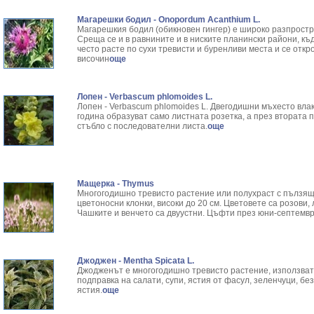
Магарешки бодил - Onopordum Acanthium L.
Магарешкия бодил (обикновен гингер) е широко разпрост
Среща се и в равнините и в ниските планински райони, къде
често расте по сухи тревисти и буренливи места и се отк
височин
още
Лопен - Verbascum phlomoides L.
Лопен - Verbascum phlomoides L. Двегодишни мъхесто вла
година обра­зуват само листната розетка, а през втората п
стъбло с последо­вателни листа.
още
Мащерка - Thymus
Многогодишно тревисто растение или полухраст с пълзящ
цветоносни клонки, високи до 20 см. Цветовете са розови,
Чашките и венчето са двуустни. Цъфти през юни-септемвр
Джоджен - Mentha Spicata L.
Джодженът е многогодишно тревисто растение, използват 
подправка на салати, супи, ястия от фасул, зеленчуци, бе
ястия.
още