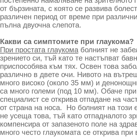
постепенно намаляване на зрителното 
от бързината, с която се развива болес
различен период от време при различн
пълна двуочна слепота.
Какви са симптомите при глаукома?
При простата глаукома
болният не забе
зрението си, тъй като те настъпват бавн
приспособява към тях. Освен това заб
различно в двете очи. Нивото на вътре
много високо (около 35 мм) и денонощн
са много големи (под 10 мм). Обаче пр
специалист се открива отпадане на част
от страна на носа. Но болният на този 
не усеща това, тъй като отпадналото зр
компенсира от запазеното поле на здра
много често глаукомата се открива при