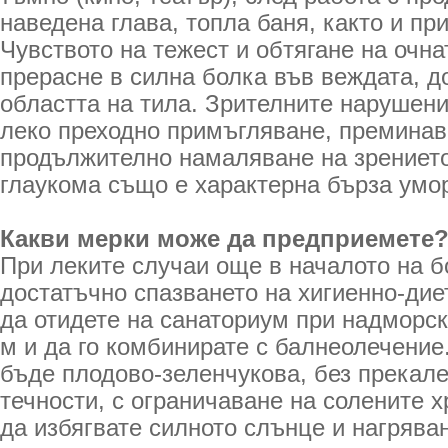
наведена глава, топла баня, както и при
Чувството на тежест и обтягане на очн
прерасне в силна болка във веждата, д
областта на тила. Зрителните нарушени
леко преходно примъгляване, преминав
продължително намаляване на зрението
глаукома също е характерна бърза умо
Какви мерки може да предприемете
При леките случаи още в началото на б
достатъчно спазването на хигиенно-ди
да отидете на санаториум при надморск
м и да го комбинирате с балнеолечение
бъде плодово-зеленчукова, без прекал
течности, с ограничаване на солените х
да избягвате силното слънце и нагрява