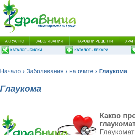
АКТУАЛНО
ЗАБОЛЯВАНИЯ
НАРОДНИ РЕЦЕПТИ
ХРАН
КАТАЛОГ - БИЛКИ
КАТАЛОГ - ЛЕКАРИ
Начало
›
Заболявания
›
на очите
› Глаукома
Глаукома
Какво пр
глаукома
Глаукомат