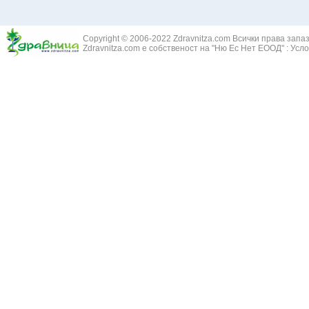
Здравец - Ge
Белодробна склероза
Златовръх - 
Болки в ушите
Змийски лапа
Бронхиектазии - разширение на бронхите
Copyright © 2006-2022 Zdravnitza.com Всички права запа
Змийско мляк
Бронхиолит
Zdravnitza.com е собственост на "Ню Ес Нет ЕООД" :
Усло
Зърнастец -
Бронхит
Иглика - Fl. 
Бронхопневмония
Изсипливче -
Възпаление на тъпанчето
Исиот - Zingib
Възпалено гърло
Исландски ли
Задавяне с чуждо тяло
Исоп - Hyssop
Кашлица
Калина - Vib
Кръвоизлив от носа
Калоферче -
Ларингит
Каменоломка 
Мениеров синдром
Камшик - Agr
Моноцитна ангина
Карамфил - E
Плеврит
Кафяво морск
Саркоидоза
Кисел трън - 
Сенна хрема
Клинавче /орл
Синуит
Коило - Stipa
Сърбеж в ушите
Комунига - Me
Трахеит
Коноп - Canna
Туберкулоза
Конски кесте
Фарингит
Копитник - A
Хрема