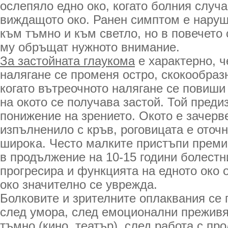
ослепяло едно око, когато болния случ
виждащото око. Ранен симптом е наруш
към тъмно и към светло, но в повечето
му обръщат нужното внимание.
За застойната глаукома
е характерно, ч
налягане се променя остро, скокообраз
когато вътреочното налягане се повиши
на окото се получава застой. Той преди
понижение на зрението. Окото е зачерве
изпълненило с кръв, роговицата е оточн
широка. Често малките пристъпи преми
в продължение на 10-15 години болестн
прогресира и функцията на едното око о
око значително се уврежда.
Болковите и зрителните оплаквания се 
след умора, след емоционални преживя
тъмно (кино, театър), след работа с п