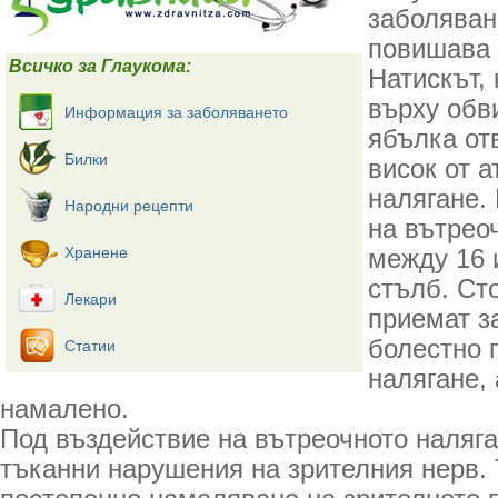
заболяван
повишава 
Всичко за Глаукома:
Натискът, 
върху обв
Информация за заболяването
ябълка отв
Билки
висок от 
налягане.
Народни рецепти
на вътрео
Хранене
между 16 
стълб. Ст
Лекари
приемат з
болестно 
Статии
налягане, 
намалено.
Под въздействие на вътреочното наляга
тъканни нарушения на зрителния нерв. 