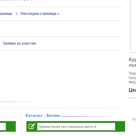
траница
1
Последна страница »
Заявка за участие
Ку
пи
"Ку
про
мед,
Цен
Каталог - Билки
Со