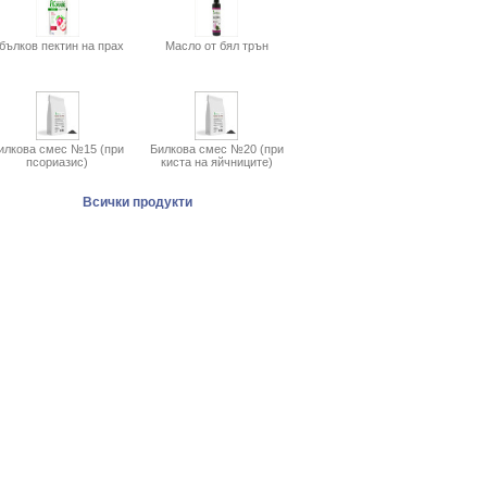
бълков пектин на прах
Масло от бял трън
илкова смес №15 (при
Билкова смес №20 (при
псориазис)
киста на яйчниците)
Всички продукти