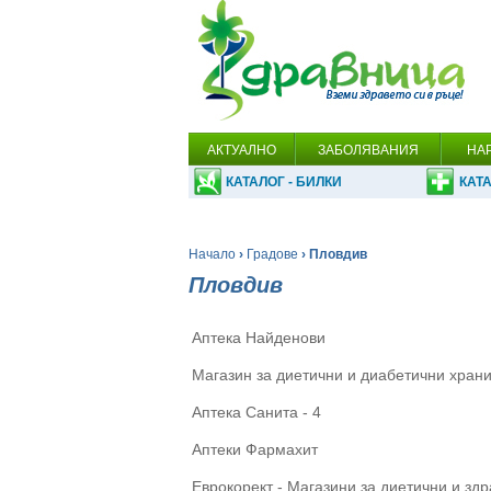
АКТУАЛНО
ЗАБОЛЯВАНИЯ
НА
КАТАЛОГ - БИЛКИ
КАТА
Начало
›
Градове
› Пловдив
Пловдив
Аптека Найденови
Магазин за диетични и диабетични хран
Аптека Санита - 4
Аптеки Фармахит
Еврокорект - Магазини за диетични и зд