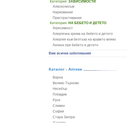
Категория:
ЗАВИСИМОСТИ
Алкохолизъм
Наркомании
Пристрастявания
Категория:
НА БЕБЕТО И ДЕТЕТО
Агресивност
Алергична хрема на бебето и детето
Алергия към белтъка на кравето мляко
Ангина при бебето и детето
Анемия при бебето и детето
Виж всички заболявания
Апетит - пълни деца
Аромотерапия и децата
Безапетитие при бебето и детето
Каталог - Аптеки
Бронхиална астма при бебето и детето
Варна
Бронхит и пневмония при деца
Велико Търново
Варицела
Несебър
Висока температура на бебето и детето
Пловдив
Възпаление на ушите на бебето и детето
Русе
Глисти
Сливен
Грижа за пъпа на новороденото
София
Грип при бебето и детето
Стара Загора
Гърч
Хасково
Да отгледам и възпитам детето си