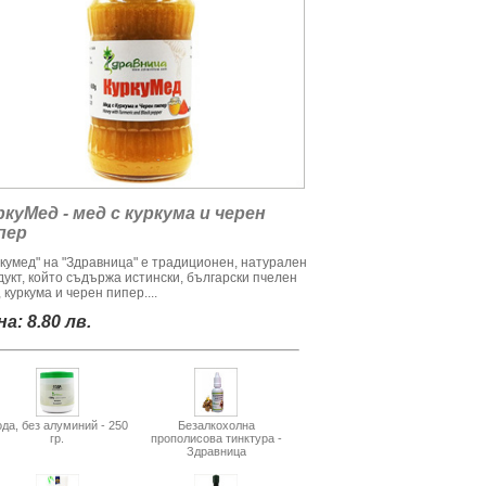
ркуМед - мед с куркума и черен
пер
ркумед" на "Здравница" е традиционен, натурален
дукт, който съдържа истински, български пчелен
 куркума и черен пипер....
а: 8.80 лв.
да, без алуминий - 250
Безалкохолна
гр.
прополисова тинктура -
Здравница