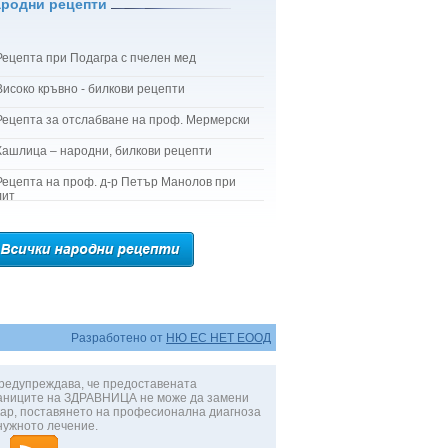
ародни рецепти
Рецепта при Подагра с пчелен мед
Високо кръвно - билкови рецепти
Рецепта за отслабване на проф. Мермерски
Кашлица – народни, билкови рецепти
Рецепта на проф. д-р Петър Манолов при
лит
Разработено от
НЮ ЕС НЕТ ЕООД
редупреждава, че предоставената
аниците на ЗДРАВНИЦА не може да замени
ар, поставянето на професионална диагноза
нужното лечение.