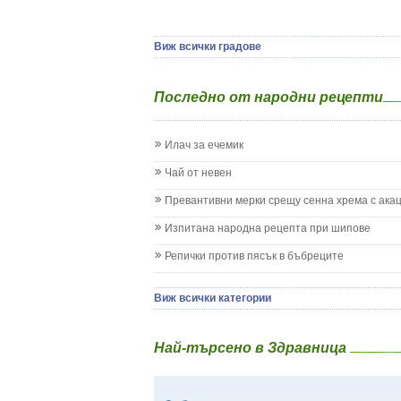
Ямбол
Детска церебрална парализа
Детски аутизъм
Детски диабет
Виж всички градове
Екземи при деца
Епилепсия при деца
Последно от народни рецепти
Жълтеница
Запек на бебето и детето
Заушка
Илач за ечемик
Имунизационен календар
Кашлица при бебето и детето
Чай от невен
Коклюш при бебето и детето
Превантивни мерки срещу сенна хрема с ака
Колики
Менингит
Изпитана народна рецепта при шипове
Млечни зъби
Репички против пясък в бъбреците
Млечница
Морбили
Нощно напикаване - енуреза
Виж всички категории
Отит
Отравяне
Най-търсено в Здравница
Плач
Подсичане
Проблеми в пикочните пътища и бъбреците