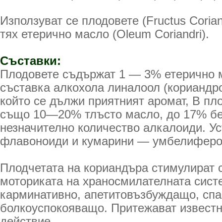
Използуват се плодовете (Fructus Corian
тях етерично масло (Oleum Coriandri).
Съставки:
Плодовете съдържат 1 — 3% етерично м
съставка алкохола линалоол (кориандр
който се дължи приятният аромат, В пл
също 10—20% тлъсто масло, до 17% бе
незначително количество алкалоиди. Ус
флавоноиди и кумарини — умбелиферон
Плодчетата на кориандъра стимулират 
моториката на храносмилателната сис­т
карминативно, апетитовъзбуждащо, спа
болкоуспокояващо. Притежават извест
действие.