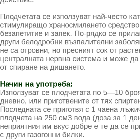
Плодчетата се използуват най-често кат
стимули­ращо храносмилането средство,
безапетитие и запек. По-рядко се прила
други белодробни възпалителни заболяв
не са отровни, но пресният сок от раст
централната нервна система и може да
от спиране на дишането.
Начин на употреба:
Използуват се плодчетата по 5—10 бро
дневно, или приготвените от тях спирте
Последната се приготвя с 1 чаена лъжи
плодчета на 250 см3 вода (доза за 1 де
неприятния им вкус добре е те да се п
с други газогонни билки.