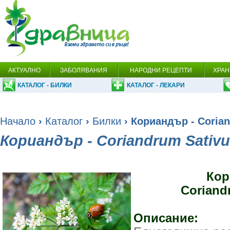
АКТУАЛНО
ЗАБОЛЯВАНИЯ
НАРОДНИ РЕЦЕПТИ
ХРАН
КАТАЛОГ - БИЛКИ
КАТАЛОГ - ЛЕКАРИ
Начало
›
Каталог
›
Билки
› Кориандър - Coria
Кориандър - Coriandrum Sativ
Кор
Coriand
Описание: