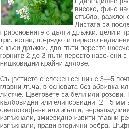
Едногодишно ра
високо, фино наб
стъб­ло, разклон
Листата са посл
приосновните с дълги дръжки, цели и т
трилистни, по-рядко и пересто наделен
с къси дръжки, два пъти пересто насече
горните 2 до 3 пъти пересто насечени с
нишковидни крайни дялове.
Съцветието е сложен сенник с 3—5 поч
главни лъча, в основата без обвивка ил
листче. Цветовете са бели или розови.
кълбовидни или елип­совидни, 2—5 мм 
светлокафяви или жълти, неразпадливи
изпъкнали, змиевидно извити главни ре
изпъкнали, прави вторични ребра. Цъфт