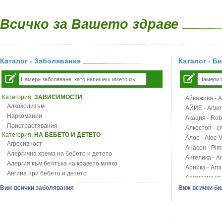
Всичко за Вашето здраве
Каталог - Заболявания
Каталог - Б
Категория:
ЗАВИСИМОСТИ
Айважива - Al
Алкохолизъм
АЙИЕ - Artemi
Наркомании
Акация - Rob
Пристрастявания
Алкостоп - с
Категория:
НА БЕБЕТО И ДЕТЕТО
Алое - Aloe 
Агресивност
Анасон - Pim
Алергична хрема на бебето и детето
Ангелика - An
Алергия към белтъка на кравето мляко
Арника - Arn
Ангина при бебето и детето
Ароматна кал
Анемия при бебето и детето
Арония - So
Виж всички заболявания
Виж всички би
Апетит - пълни деца
Бабини зъби -
Аромотерапия и децата
Билки за ба
Безапетитие при бебето и детето
Блатен аир -