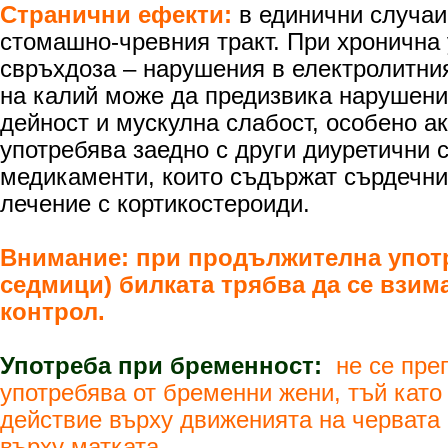
Странични ефекти:
в единични случаи
стомашно-чревния тракт. При хронична
свръхдоза – нарушения в електролитни
на калий може да предизвика нарушени
дейност и мускулна слабост, особено ак
употребява заедно с други диуретични с
медикаменти, които съдържат сърдечни
лечение с кортикостероиди.
Внимание: при продължителна употре
седмици) билката трябва да се взим
контрол.
Употреба при бременност:
не се пре
употребява от бременни жени, тъй кат
действие върху движенията на червата
върху матката.