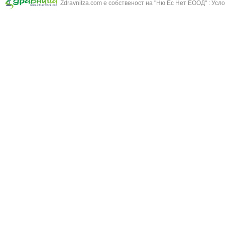
Бронхиолит
Zdravnitza.com е собственост на "Ню Ес Нет ЕООД" :
Усло
Зърнастец -
Бронхит
Иглика - Fl. 
Бронхопневмония
Изсипливче -
Възпаление на тъпанчето
Исиот - Zingib
Възпалено гърло
Исландски ли
Задавяне с чуждо тяло
Исоп - Hyssop
Кашлица
Калина - Vib
Кръвоизлив от носа
Калоферче -
Ларингит
Каменоломка 
Мениеров синдром
Камшик - Agr
Моноцитна ангина
Карамфил - E
Плеврит
Кафяво морск
Саркоидоза
Кисел трън - 
Сенна хрема
Клинавче /орл
Синуит
Коило - Stipa
Сърбеж в ушите
Комунига - Me
Трахеит
Коноп - Canna
Туберкулоза
Конски кесте
Фарингит
Копитник - A
Хрема
Коприва - Urt
Категория:
НА ЖЛЕЗИТЕ С ВЪТРЕШНА СЕКРЕЦИЯ
Адипозо-генитална дистрофия
Копър - Anet
Базедова болест
Кориандър -