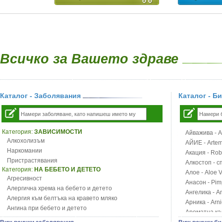
Всичко за Вашето здраве
Каталог - Заболявания
Каталог - Б
Категория:
ЗАВИСИМОСТИ
Айважива - Al
Алкохолизъм
АЙИЕ - Artemi
Наркомании
Акация - Rob
Пристрастявания
Алкостоп - с
Категория:
НА БЕБЕТО И ДЕТЕТО
Алое - Aloe 
Агресивност
Анасон - Pim
Алергична хрема на бебето и детето
Ангелика - An
Алергия към белтъка на кравето мляко
Арника - Arn
Ангина при бебето и детето
Ароматна кал
Анемия при бебето и детето