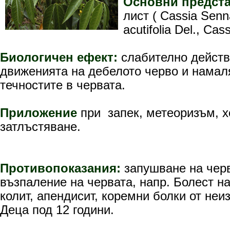
Основни предст
лист ( Cassia Senn
acutifolia Del., Cass
Биологичен ефект:
слабително действ
движенията на дебелото черво и намал
течностите в червата.
Приложение
при запек, метеоризъм, 
затлъстяване.
Противопоказания:
запушване на черв
възпаление на червата, напр. Болест н
колит, апендисит, коремни болки от неи
Деца под 12 години.