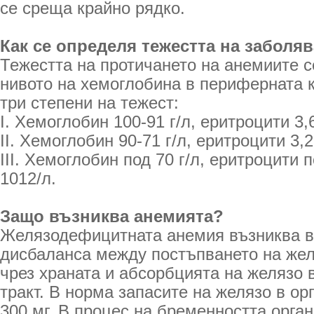
се среща крайно рядко.
Как се определя тежестта на заболя
Тежестта на протичането на анемиите с
нивото на хемоглобина в периферната к
три степени на тежест:
I. Хемоглобин 100-91 г/л, еритроцити 3,6
II. Хемоглобин 90-71 г/л, еритроцити 3,2
III. Хемоглобин под 70 г/л, еритроцити п
1012/л.
Защо възниква анемията?
Желязодефицитната анемия възниква в 
дисбаланса между постъпването на жел
чрез храната и абсорбцията на желязо
тракт. В норма запасите на желязо в ор
300 мг. В процес на бременността орган