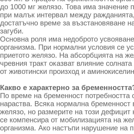
до 1000 мг желязо. Това има значение 
при малък интервал между ражданията,
достатъчно време за възстановяване н
загуби.
Основна роля има недоброто усвояване
организма. При нормални условия се у
приетото желязо. На абсорбцията на ж
чревния тракт оказват влияние солната
от животински произход и аминокиселин
Какво е характерно за бременността
По време на бременност потребността 
нараства. Всяка нормална бременност 
желязо, но размерите на този дефицит 
се компенсира от мобилизацията на же
организма. Ако настъпи нарушение на 