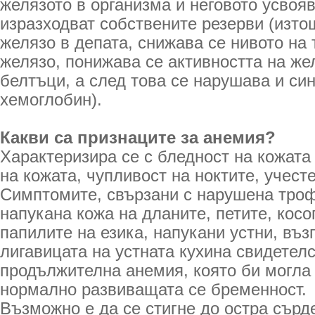
желязото в организма и неговото усвояв
изразходват собствените резерви (изто
желязо в депата, снижава се нивото на
желязо, понижава се активността на ж
белтъци, а след това се нарушава и син
хемоглобин).
Какви са признаците за анемия?
Характеризира се с бледност на кожата 
на кожата, чупливост на ноктите, учесте
Симптомите, свързани с нарушена троф
напукана кожа на дланите, петите, косо
папилите на езика, напукани устни, въз
лигавицата на устната кухина свидетелс
продължителна анемия, която би могла
нормално развиващата се бременност.
Възможно е да се стигне до остра сърд