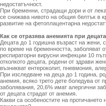
недостатъчност.
При бременни, страдащи дори и от лек
се снижава нивото на общия белтък в к
развитие на фетоплацентарна недостат
Как се отразява анемията при децат
Децата до 1 годишна възраст на жени, 
по време на бременността, заболяват о
респираторни вирусни инфекции 10 пъти
отколкото децата, родени от здрави жен
възникват ентероколит, пневмония, але
При изследване на деца до 1 година, ро
анемия, всяко трето дете боледува от 
заболявания, 20,6% имат алергични заб
от децата страдат от анемия.
Какви са особеностите на протичането 