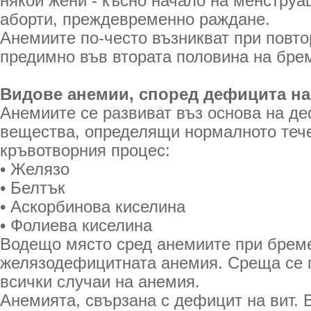
някои жени - късно начало на менструа
аборти, преждевременно раждане.
Анемиите по-често възникват при повто
предимно във втората половина на бре
Видове анемии, според дефицита на
Анемиите се развиват въз основа на де
вещества, определящи нормалното теч
кръвотворния процес:
• Желязо
• Белтък
• Аскорбинова киселина
• Фолиева киселина
Водещо място сред анемиите при брем
желязодефицитната анемия. Среща се п
всички случаи на анемия.
Анемията, свързана с дефицит на вит. 