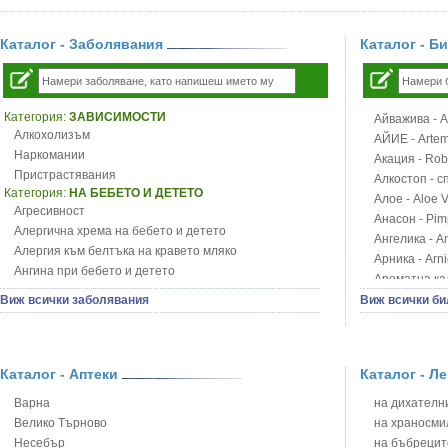
Каталог - Заболявания
Каталог - Б
Категория:
ЗАВИСИМОСТИ
Айважива - Al
Алкохолизъм
АЙИЕ - Artemi
Наркомании
Акация - Rob
Пристрастявания
Алкостоп - с
Категория:
НА БЕБЕТО И ДЕТЕТО
Алое - Aloe 
Агресивност
Анасон - Pim
Алергична хрема на бебето и детето
Ангелика - An
Алергия към белтъка на кравето мляко
Арника - Arn
Ангина при бебето и детето
Ароматна кал
Анемия при бебето и детето
Арония - So
Виж всички заболявания
Виж всички би
Апетит - пълни деца
Бабини зъби -
Аромотерапия и децата
Билки за ба
Безапетитие при бебето и детето
Блатен аир -
Бронхиална астма при бебето и детето
Каталог - Аптеки
Каталог - Л
Блатен тъжни
Бронхит и пневмония при деца
Блян
Варна
на дихателни
Варицела
Бобови шушул
Велико Търново
на храносми
Висока температура на бебето и детето
Божур - Paeo
Несебър
на бъбрецит