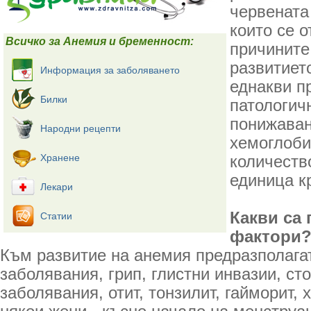
червената
които се о
Всичко за Анемия и бременност:
причините
развитието
Информация за заболяването
еднакви п
Билки
патологич
понижаван
Народни рецепти
хемоглоби
Хранене
количеств
единица к
Лекари
Какви са
Статии
фактори
Към развитие на анемия предразполага
заболявания, грип, глистни инвазии, с
заболявания, отит, тонзилит, гайморит, 