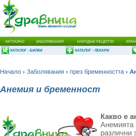
АКТУАЛНО
ЗАБОЛЯВАНИЯ
НАРОДНИ РЕЦЕПТИ
ХРАН
КАТАЛОГ - БИЛКИ
КАТАЛОГ - ЛЕКАРИ
Начало
›
Заболявания
›
през бременността
› А
Анемия и бременност
Какво е 
Анемията 
различни 