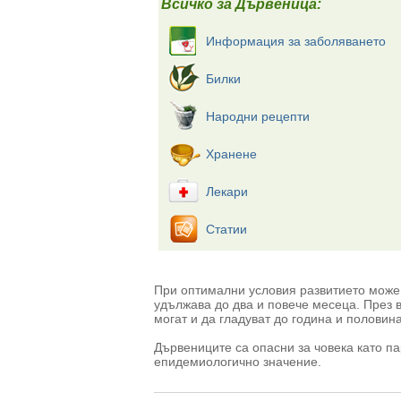
Всичко за Дървеница:
Информация за заболяването
Билки
Народни рецепти
Хранене
Лекари
Статии
При оптимални условия развитието може 
удължава до два и повече месеца. През в
могат и да гладуват до година и половина
Дървениците са опасни за човека като па
епидемиологично значение.