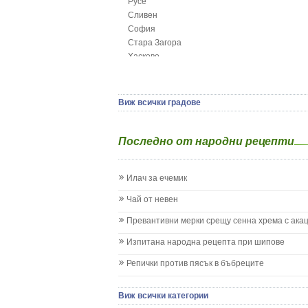
Русе
Глисти
Сливен
Грижа за пъпа на новороденото
София
Грип при бебето и детето
Стара Загора
Гърч
Хасково
Да отгледам и възпитам детето си
Ямбол
Детска церебрална парализа
Детски аутизъм
Детски диабет
Виж всички градове
Екземи при деца
Епилепсия при деца
Последно от народни рецепти
Жълтеница
Запек на бебето и детето
Заушка
Илач за ечемик
Имунизационен календар
Кашлица при бебето и детето
Чай от невен
Коклюш при бебето и детето
Превантивни мерки срещу сенна хрема с ака
Колики
Менингит
Изпитана народна рецепта при шипове
Млечни зъби
Репички против пясък в бъбреците
Млечница
Морбили
Нощно напикаване - енуреза
Виж всички категории