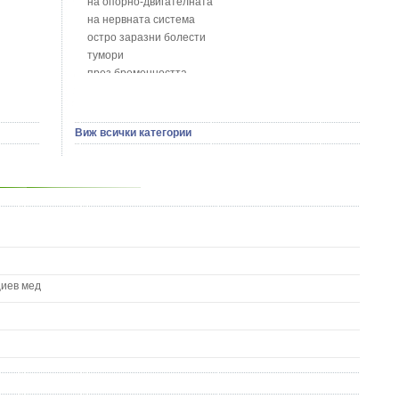
на опорно-двигателната
Босилек - Ocimum Basillicum
на нервната система
Брей - Tamus Communis
остро заразни болести
Брош - Rubia tinctorum L.
тумори
Бръшлян - Hedera helix L.
през бременността
Бряст - Ulmus
на сърцето и кръвоносните съдове
Бушменски отровен храст - Acokanthera oppositifolia
на устната кухина
Бял имел - Viscum album L.
сексуални проблеми
Виж всички категории
Бял оман - Inula Helenium L.
на половите органи
Бял Равнец - Achillea Millefolium L.
зависимости
Бял трън - Silybum Marianum L.
на жлезите с вътрешна секреция
Бяла бреза - Betula pendula
паразитни болести
Бяла върба - Salix Аlba
на бебето и детето
Великденче - Veronica
на кожата и венерически
Ветрогон - Eryngium Campestre
други
Вечнозелен кипарис
Вишна - Prunus cerasus L.
циев мед
Водна детелина - Menyanthes trifoliata L.
Водно Пипериче - Polygonum Hydropiper L.
Волски език - Asplenium scolopendrium
Врабчови чревца - Stellaria media L.
Вратига - Tanacetrum Vulgare
Върбинка - Verbena Officinalis L.