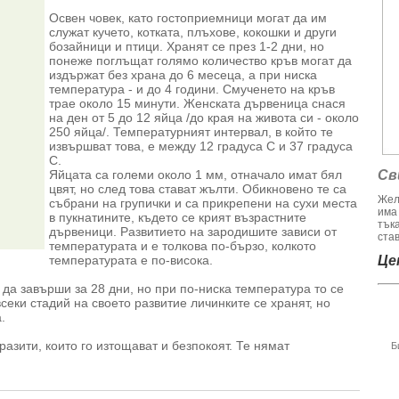
Освен човек, като гостоприемници могат да им
служат кучето, котката, плъхове, кокошки и други
бозайници и птици. Хранят се през 1-2 дни, но
понеже поглъщат голямо количество кръв могат да
издържат без храна до 6 месеца, а при ниска
температура - и до 4 години. Смученето на кръв
трае около 15 минути. Женската дървеница снася
на ден от 5 до 12 яйца /до края на живота си - около
250 яйца/. Температурният интервал, в който те
извършват това, е между 12 градуса С и 37 градуса
С.
Яйцата са големи около 1 мм, отначало имат бял
Св
цвят, но след това стават жълти. Обикновено те са
Жел
събрани на групички и са прикрепени на сухи места
има
в пукнатините, където се крият възрастните
тък
дървеници. Развитието на зародишите зависи от
став
температурата и е толкова по-бързо, колкото
температурата е по-висока.
Цен
да завърши за 28 дни, но при по-ниска температура то се
секи стадий на своето развитие личинките се хранят, но
.
разити, които го изтощават и безпокоят. Те нямат
Б