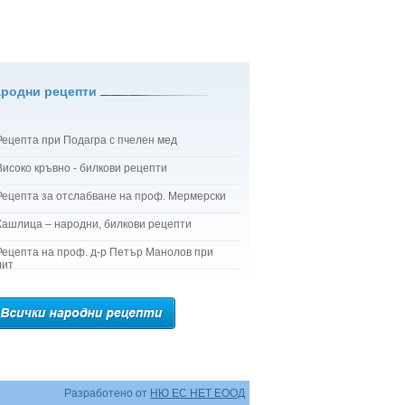
ародни рецепти
Рецепта при Подагра с пчелен мед
Високо кръвно - билкови рецепти
Рецепта за отслабване на проф. Мермерски
Кашлица – народни, билкови рецепти
Рецепта на проф. д-р Петър Манолов при
лит
Разработено от
НЮ ЕС НЕТ ЕООД