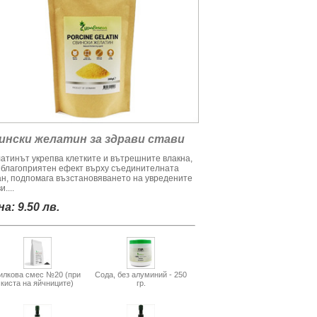
ински желатин за здрави стави
атинът укрепва клетките и вътрешните влакна,
 благоприятен ефект върху съединителната
ан, подпомага възстановяването на увредените
и....
а: 9.50 лв.
илкова смес №20 (при
Сода, без алуминий - 250
киста на яйчниците)
гр.