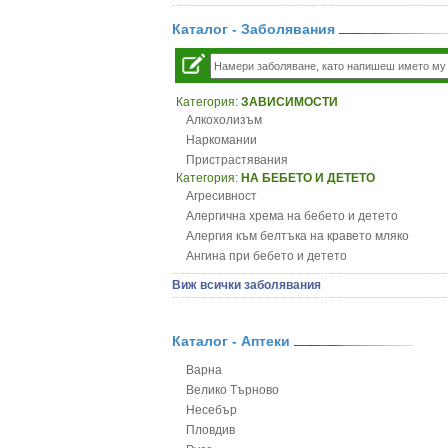
Каталог - Заболявания
Категория:
ЗАВИСИМОСТИ
Алкохолизъм
Наркомании
Пристрастявания
Категория:
НА БЕБЕТО И ДЕТЕТО
Агресивност
Алергична хрема на бебето и детето
Алергия към белтъка на кравето мляко
Ангина при бебето и детето
Анемия при бебето и детето
Виж всички заболявания
Апетит - пълни деца
Аромотерапия и децата
Безапетитие при бебето и детето
Каталог - Аптеки
Бронхиална астма при бебето и детето
Варна
Бронхит и пневмония при деца
Велико Търново
Варицела
Несебър
Висока температура на бебето и детето
Пловдив
Възпаление на ушите на бебето и детето