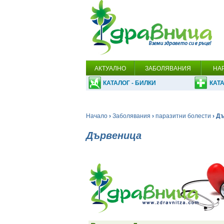
АКТУАЛНО
ЗАБОЛЯВАНИЯ
НА
КАТАЛОГ - БИЛКИ
КАТА
Начало
›
Заболявания
›
паразитни болести
› Д
Дървеница