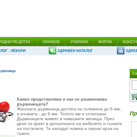
РОДНИ РЕЦЕПТИ
ХРАНЕНЕ
РУБРИКИ
ФОРУМ
КОНСУ
ЛОГ - ЛЕКАРИ
ЗДРАВЕН КАТАЛОГ
ЗДРА
ървеница
З
Какво представлява и как се размножава
дървеницата?
Женската дървеница достига на големина до 8 мм,
Пр
а мъжката - до 6 мм. Тялото им е сплескано.
Дървениците живеят в човешките жилища. През
деня се крият в цепнатините на мебелите и гънките
на постелите. Те нападат човека и смучат кръв на
тъмно.