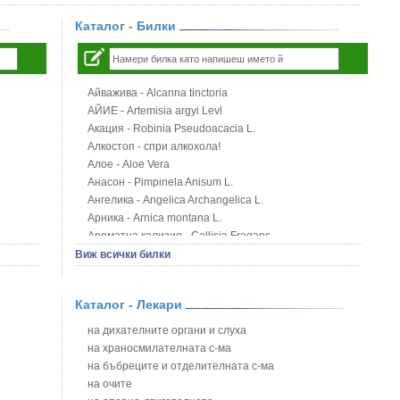
Каталог - Билки
Айважива - Alcanna tinctoria
АЙИЕ - Artemisia argyi Levl
Акация - Robinia Pseudoacacia L.
Алкостоп - спри алкохола!
Алое - Aloe Vera
Анасон - Pimpinela Anisum L.
Ангелика - Angelica Archangelica L.
Арника - Arnica montana L.
Ароматна кализия - Callisia Fragans
Арония - Sorbus melanocorpa
Виж всички билки
Бабини зъби - Tribulus terrestris
Билки за бани при хемороиди
Каталог - Лекари
Блатен аир - Acorus calamus L.
Блатен тъжник - Spirea ulmaria L.
на дихателните органи и слуха
Блян
на храносмилателната с-ма
Бобови шушулки - Phaseolus Vulgaris L.
на бъбреците и отделителната с-ма
Божур - Paeonia Decora
на очите
Борови връхчета - Pinus sylvestris