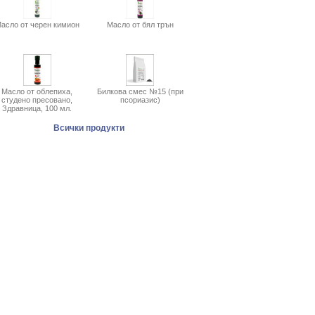
асло от черен кимион
Масло от бял трън
Масло от облепиха,
Билкова смес №15 (при
студено пресовано,
псориазис)
Здравница, 100 мл.
Всички продукти