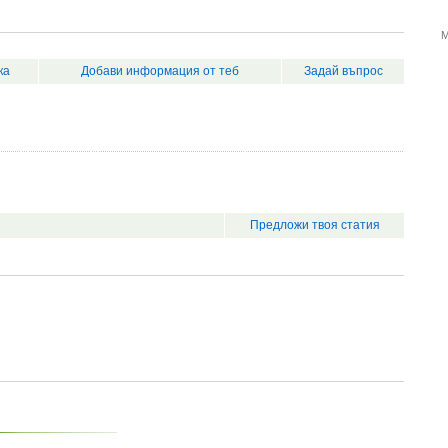
М
ка
Добави информация от теб
Задай въпрос
Предложи твоя статия