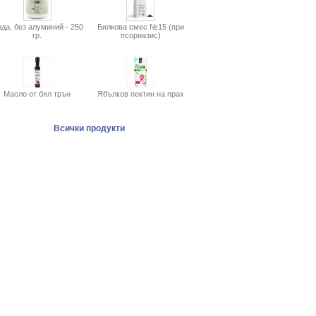
да, без алуминий - 250
Билкова смес №15 (при
гр.
псориазис)
Масло от бял трън
Ябълков пектин на прах
Всички продукти