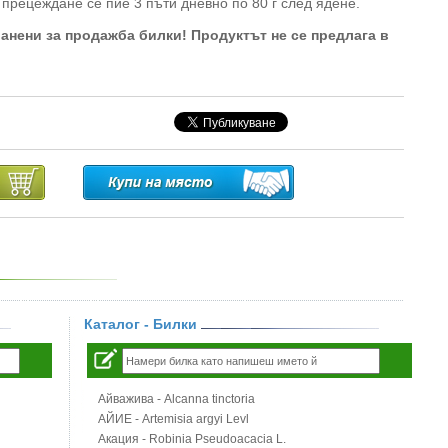
 прецеждане се пие 3 пъти дневно по 80 г след ядене.
ранени за продажба билки! Продуктът не се предлага в
Каталог - Билки
Айважива - Alcanna tinctoria
АЙИЕ - Artemisia argyi Levl
Акация - Robinia Pseudoacacia L.