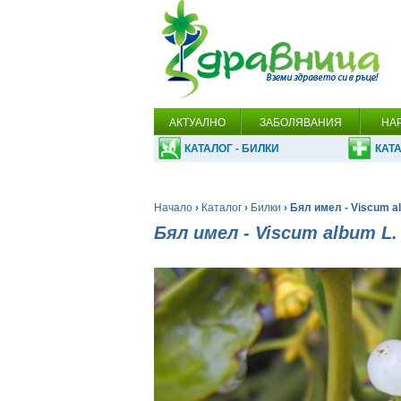
АКТУАЛНО
ЗАБОЛЯВАНИЯ
НА
КАТАЛОГ - БИЛКИ
КАТА
Начало
›
Каталог
›
Билки
› Бял имел - Viscum a
Бял имел - Viscum album L.