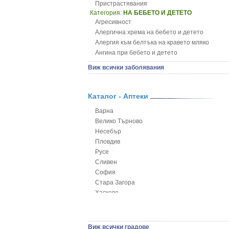
Пристрастявания
Категория:
НА БЕБЕТО И ДЕТЕТО
Агресивност
Алергична хрема на бебето и детето
Алергия към белтъка на кравето мляко
Ангина при бебето и детето
Анемия при бебето и детето
Виж всички заболявания
Апетит - пълни деца
Аромотерапия и децата
Безапетитие при бебето и детето
Каталог - Аптеки
Бронхиална астма при бебето и детето
Варна
Бронхит и пневмония при деца
Велико Търново
Варицела
Несебър
Висока температура на бебето и детето
Пловдив
Възпаление на ушите на бебето и детето
Русе
Глисти
Сливен
Грижа за пъпа на новороденото
София
Грип при бебето и детето
Стара Загора
Гърч
Хасково
Да отгледам и възпитам детето си
Ямбол
Детска церебрална парализа
Детски аутизъм
Детски диабет
Виж всички градове