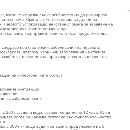
Со
, което се свързва със способността му да разширява
вите спазми. Смята се, че този ефект се дължи на
. Неговото успокояващо действие спомага за забавяне на
ната дейност, тонизират миокарда.
чни кръвоизливи, кръвотечения от носа, продължителна
 средство при епилепсия, заболявания на нервната
росклероза, артроза, хронични заболявания на ставите.
азработки, посветени на противораковата активност на
стадии на хипертоничната болест
аточните контракции
аболявания
ни, за забременяване
 с 200 г студена вода, оставят се да кисне 12 часа. След
Същата дрога се накисва повторно със същото количество
рта.
ива с 300 г кипяща вода и се вари в продължение на 5