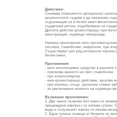
Действие:
:
Снижава повишеното артериално налягане
кръвоносните съдове и да премахва съдо
съдържащия се в белия имел вискотоксин
сърдечния ритъм, подобряване на сърдеч
Дрогата действа кръвоспиращо при мато
менструация, кървящи хемороиди.
Намира приложение като противогърчово
система, главоболие, невралгии, при ате
Съществуват цял ред интересни научни р
белия имел.
Приложения:
- като хипотензивно средство в ранните 
- повлиява виенето на свят, главоболие
- при атеросклероза
- има кръвоспиращо действие, засилва м
- при коклюш, отоци, хронични ставни з
- за увеличаване млякото на кърмещи же
Вътрешно приложение:
1. Две чаени лъжички бял имел се заливат
прецеждане извлекът се изпива сутрин. 
вода и полученият извлек се изпива вече
2. Една супена лъжица от билката се зал