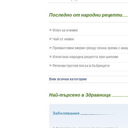
Екземи при деца
Епилепсия при деца
Последно от народни рецепти
Жълтеница
Запек на бебето и детето
Заушка
Илач за ечемик
Имунизационен календар
Кашлица при бебето и детето
Чай от невен
Коклюш при бебето и детето
Превантивни мерки срещу сенна хрема с ака
Колики
Менингит
Изпитана народна рецепта при шипове
Млечни зъби
Репички против пясък в бъбреците
Млечница
Морбили
Нощно напикаване - енуреза
Виж всички категории
Отит
Отравяне
Най-търсено в Здравница
Плач
Подсичане
Проблеми в пикочните пътища и бъбреците
Заболявания
Проблеми с очите на бебето и детето
Разстройство - диария при бебето и детето
Рахит