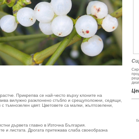
Си
Сир
про
рец
диаб
Цен
растче. Прикрепва се най-често върху клоните на
звива вилужно разклонено стъбло и срещуположни, седящи,
 с тъмнозелен цвят. Цветовете са малки, жълтозелени,
Б
стни дървета главно в Източна България.
ете и листата. Дрогата притежава слаба своеобразна