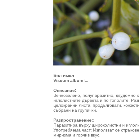
Бял имел
Viscum album L.
Описание:
:
Вечнозелено, полупаразитно, двудомно х
иглолистните дървета и по тополите. Ра
целокрайни листа, продълговати, кожести
събрани на групички.
Разпространение:
:
Паразитира върху широколистни и иглоли
Употребяема част: Използват се стръков
миризма и горчив вкус.