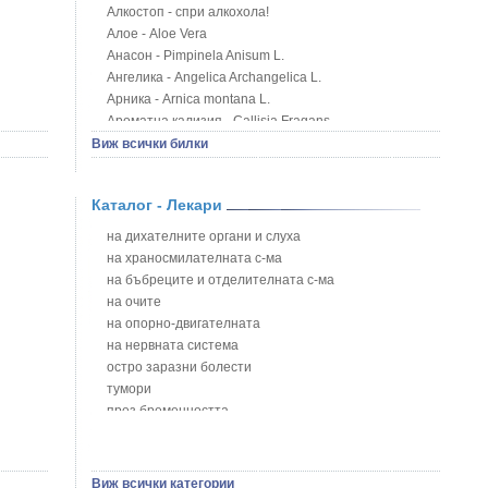
Алкостоп - спри алкохола!
Алое - Aloe Vera
Анасон - Pimpinela Anisum L.
Ангелика - Angelica Archangelica L.
Арника - Arnica montana L.
Ароматна кализия - Callisia Fragans
Арония - Sorbus melanocorpa
Виж всички билки
Бабини зъби - Tribulus terrestris
Билки за бани при хемороиди
Каталог - Лекари
Блатен аир - Acorus calamus L.
Блатен тъжник - Spirea ulmaria L.
на дихателните органи и слуха
Блян
на храносмилателната с-ма
Бобови шушулки - Phaseolus Vulgaris L.
на бъбреците и отделителната с-ма
Божур - Paeonia Decora
на очите
Борови връхчета - Pinus sylvestris
на опорно-двигателната
Босилек - Ocimum Basillicum
на нервната система
Брей - Tamus Communis
остро заразни болести
Брош - Rubia tinctorum L.
тумори
Бръшлян - Hedera helix L.
през бременността
Бряст - Ulmus
на сърцето и кръвоносните съдове
Бушменски отровен храст - Acokanthera oppositifolia
на устната кухина
Бял имел - Viscum album L.
сексуални проблеми
Виж всички категории