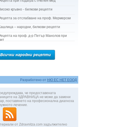
Рецепта при Подагра с пчелен мед
Високо кръвно - билкови рецепти
Рецепта за отслабване на проф. Мермерски
Кашлица – народни, билкови рецепти
Рецепта на проф. д-р Петър Манолов при
лит
Разработено от
НЮ ЕС НЕТ ЕООД
редупреждава, че предоставената
аниците на ЗДРАВНИЦА не може да замени
ар, поставянето на професионална диагноза
нужното лечение.
териали от Zdravnitza.com задължително