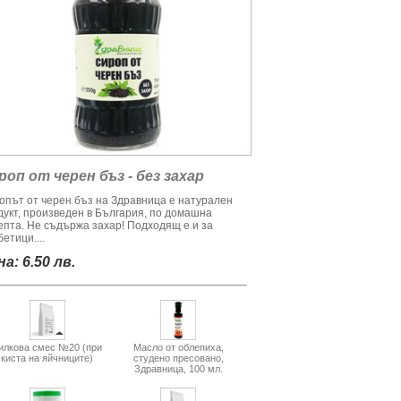
роп от черен бъз - без захар
опът от черен бъз на Здравница е натурален
дукт, произведен в България, по домашна
епта. Не съдържа захар! Подходящ е и за
етици....
а: 6.50 лв.
илкова смес №20 (при
Масло от облепиха,
киста на яйчниците)
студено пресовано,
Здравница, 100 мл.