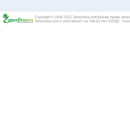
Здравец - Ge
Белодробна склероза
Златовръх - 
Болки в ушите
Змийски лапа
Бронхиектазии - разширение на бронхите
Copyright © 2006-2022 Zdravnitza.com Всички права запа
Змийско мляк
Бронхиолит
Zdravnitza.com е собственост на "Ню Ес Нет ЕООД" :
Усло
Зърнастец -
Бронхит
Иглика - Fl. 
Бронхопневмония
Изсипливче -
Възпаление на тъпанчето
Исиот - Zingib
Възпалено гърло
Исландски ли
Задавяне с чуждо тяло
Исоп - Hyssop
Кашлица
Калина - Vib
Кръвоизлив от носа
Калоферче -
Ларингит
Каменоломка 
Мениеров синдром
Камшик - Agr
Моноцитна ангина
Карамфил - E
Плеврит
Кафяво морск
Саркоидоза
Кисел трън - 
Сенна хрема
Клинавче /орл
Синуит
Коило - Stipa
Сърбеж в ушите
Комунига - Me
Трахеит
Коноп - Canna
Туберкулоза
Конски кесте
Фарингит
Копитник - A
Хрема