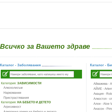
Всичко за Вашето здраве
Каталог - Заболявания
Каталог - Б
Категория:
ЗАВИСИМОСТИ
Айважива - Al
Алкохолизъм
АЙИЕ - Artemi
Наркомании
Акация - Rob
Пристрастявания
Алкостоп - с
Категория:
НА БЕБЕТО И ДЕТЕТО
Алое - Aloe 
Агресивност
Анасон - Pim
Алергична хрема на бебето и детето