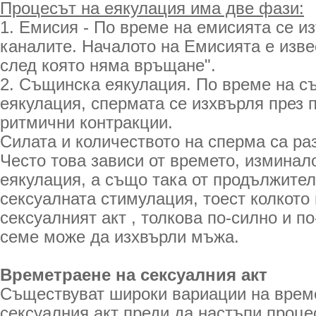
Процесът на еякулация има две фази:
1. Емисия - По време на емисията се и
каналите. Началото на Емисията е извес
след която няма връщане".
2. Същинска еякулация. По време на с
еякулация, спермата се изхвърля през 
ритмични контракции.
Силата и количеството на сперма са ра
Често това зависи от времето, изминал
еякулация, а също така от продължител
сексуалната стимулация, тоест колкото
сексуалният акт , толкова по-силно и п
семе може да изхвърли мъжа.
Времетраене на сексуалния акт
Съществуват широки вариации на врем
сексуалния акт преди да настъпи проце