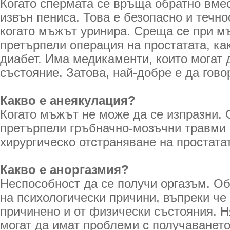
Когато спермата се връща обратно вмес
извън пениса. Това е безопасно и течно
когато мъжът уринира. Среща се при мъ
претърпели операция на простатата, ка
диабет. Има медикаменти, които могат 
състояние. Затова, най-добре е да гово
Какво е анеякулация?
Когато мъжът не може да се изпразни.
претърпели гръбначно-мозъчни травми 
хирургическо отстраняване на простата
Какво е аноргазмия?
Неспособност да се получи оргазъм. О
на психологически причини, въпреки че
причинено и от физически състояния. 
могат да имат проблеми с получаването