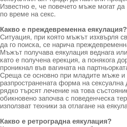
Известно е, че повечето мъже могат да
по време на секс.
Какво е преждевременна еякулация?
Ситуация, при която мъжът изхвърля с
да го поиска, се нарича преждевременн
Мъжът получава еякулация веднага или
като е получена ерекция, а понякога до
проникнал във вагината на партньорката
Среща се основно при младите мъже и 
разпространената форма на сексуална
рядко търсят лечение на това състояни
обикновено започва с поведенческа тер
използват техники за отлагане на еякул
Какво е ретроградна еякулация?