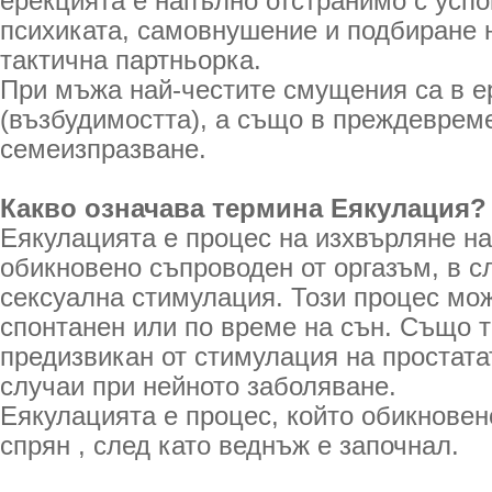
ерекцията е напълно отстранимо с успо
психиката, самовнушение и подбиране
тактична партньорка.
При мъжа най-честите смущения са в е
(възбудимостта), а също в преждеврем
семеизпразване.
Какво означава термина Еякулация?
Еякулацията е процес на изхвърляне на
обикновено съпроводен от оргазъм, в с
сексуална стимулация. Този процес мо
спонтанен или по време на сън. Също 
предизвикан от стимулация на простата
случаи при нейното заболяване.
Еякулацията е процес, който обикновен
спрян , след като веднъж е започнал.