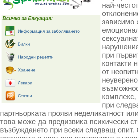
най-често
отклонени
Всичко за Еякуация:
зависимо 
емоционал
Информация за заболяването
сексуална
Билки
нарушение
при първи
Народни рецепти
контакти 
Хранене
от неопитн
неуверено
Лекари
възможнос
комплекс, 
Статии
при следв
партньорката прояви неделикатност ил
това може да предизвика психически ст
възбуждането при всеки следващ опит.