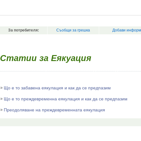
За потребителя:
Съобщи за грешка
Добави информ
Статии за Еякуация
Що е то забавена еякулация и как да се предпазим
Що е то преждевременна еякулация и как да се предпазим
Преодоляване на преждевременната еякулация