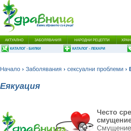
АКТУАЛНО
ЗАБОЛЯВАНИЯ
НАРОДНИ РЕЦЕПТИ
ХРАН
КАТАЛОГ - БИЛКИ
КАТАЛОГ - ЛЕКАРИ
Начало
›
Заболявания
›
сексуални проблеми
› 
Еякуация
Често ср
смущение
Смущениет