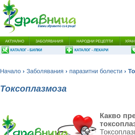
АКТУАЛНО
ЗАБОЛЯВАНИЯ
НАРОДНИ РЕЦЕПТИ
ХРАН
КАТАЛОГ - БИЛКИ
КАТАЛОГ - ЛЕКАРИ
Начало
›
Заболявания
›
паразитни болести
› Т
Токсоплазмоза
Какво пр
токсопла
Токсоплаз