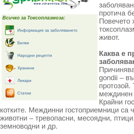
заболяван
протича б
Всичко за Токсоплазмоза:
Повечето 
токсоплаз
Информация за заболяването
живот.
Билки
Каква е п
Народни рецепти
заболява
Хранене
Причинява
gondii – в
Лекари
протозой. 
междинен 
Статии
Крайни го
котките. Междинни гостоприемници са ч
животни – тревопасни, месоядни, птици,
земноводни и др.