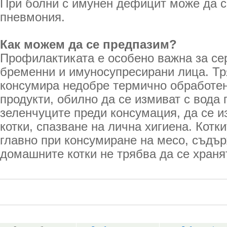
При болни с имунен дефицит може да с
пневмония.
Как можем да се предпазим?
Профилактиката е особено важна за се
бременни и имуносупресирани лица. Тр
консумира недобре термично обработен
продукти, обилно да се измиват с вода 
зеленчуците преди консумация, да се из
котки, спазване на лична хигиена. Котки
главно при консумиране на месо, съдъ
домашните котки не трябва да се храня