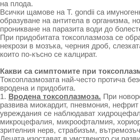
на плода.
Всички щамове на T. gondii са имуноген
образуване на антитела в организма, но
проникване на паразита води до болест
При придобитата токсоплазмоза се обр
некрози в мозъка, черния дроб, слезка
които по-късно се калцират.
Какви са симптомите при токсоплаз
Токсоплазмозата най-често протича бе
вродена и придобита.
1.
Вродена токсоплазмоза.
При новоро
развива миокардит, пневмония, нефрит 
увреждания се наблюдават хидроцефал
микроцефалия, микроофталмия, хориор
зрителния нерв, страбизъм, вътремозъ
Децата изостават в умственото си разви