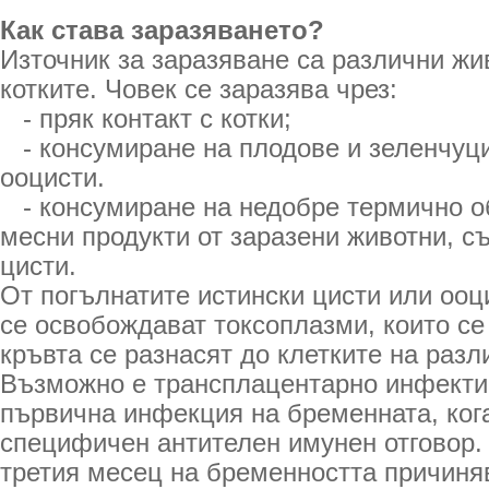
Как става заразяването?
Източник за заразяване са различни жи
котките. Човек се заразява чрез:
- пряк контакт с котки;
- консумиране на плодове и зеленчуци
ооцисти.
- консумиране на недобре термично о
месни продукти от заразени животни, 
цисти.
От погълнатите истински цисти или ооц
се освобождават токсоплазми, които се
кръвта се разнасят до клетките на разл
Възможно е трансплацентарно инфекти
първична инфекция на бременната, ког
специфичен антителен имунен отговор.
третия месец на бременността причиня