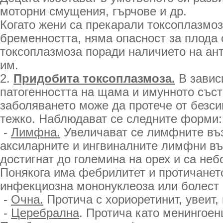
моторни смущения, гърчове и др.
Когато жени са прекарали токсоплазмо
бременността, няма опасност за плода 
токсоплазмоза поради наличието на ан
им.
2.
Придобита токсоплазмоза.
В завис
патогенността на щама и имунното със
заболяването може да протече от безси
тежко. Наблюдават се следните форми:
-
Лимфна.
Увеличават се лимфните въз
аксиларните и ингвиналните лимфни въз
достигнат до големина на орех и са неб
Понякога има фебрилитет и протичанет
инфекциозна мононуклеоза или болест 
-
Очна.
Протича с хориоретинит, увеит,
-
Церебрална
. Протича като менингое