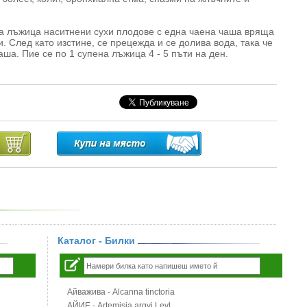
а лъжица наситнени сухи плодове с една чаена чаша вряща
. След като изстине, се прецежда и се долива вода, така че
ша. Пие се по 1 супена лъжица 4 - 5 пъти на ден.
Каталог - Билки
Айважива - Alcanna tinctoria
АЙИЕ - Artemisia argyi Levl