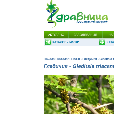
АКТУАЛНО
ЗАБОЛЯВАНИЯ
НА
КАТАЛОГ - БИЛКИ
КАТА
Начало
›
Каталог
›
Билки
› Гледичия - Gleditsia 
Гледичия - Gleditsia triacan