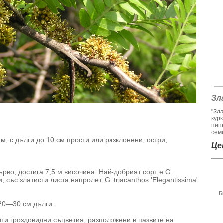
Зл
"Зл
кур
пип
семе
м, с дълги до 10 см прости или разклонени, остри,
Цен
ърво, достига 7,5 м височина. Най-добрият сорт е G.
и, със златисти листа напролет. G. triacanthos 'Elegantissima'
Б
 20—30 см дълги.
ити гроздовидни съцветия, разположени в пазвите на