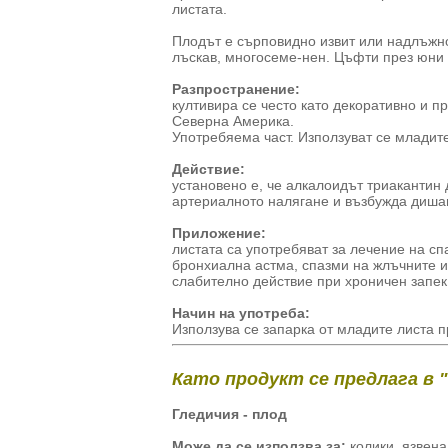
листата.
Плодът е сърповидно извит или надлъжно
лъскав, многосеме-нен. Цъфти през юни
Разпространение:
култивира се често като декоративно и п
Северна Америка.
Употребяема част. Използуват се младите л
Действие:
установено е, че алкалоидът триаканти
артериалното налягане и възбужда диша
Приложение:
листата са употребяват за лечение на спа
бронхиална астма, спазми на жлъчните и
слабително действие при хроничен запек
Начин на употреба:
Използува се запарка от младите листа п
Като продукт се предлага в 
Гледичия - плод
Може да се използва за:
колики, язвена