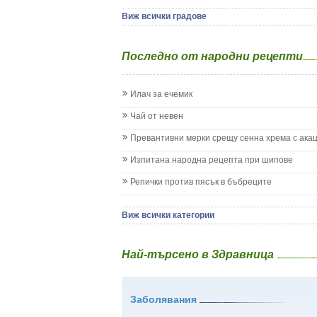
Детски аутизъм
Детски диабет
Виж всички градове
Екземи при деца
Епилепсия при деца
Последно от народни рецепти
Жълтеница
Запек на бебето и детето
Заушка
Илач за ечемик
Имунизационен календар
Кашлица при бебето и детето
Чай от невен
Коклюш при бебето и детето
Превантивни мерки срещу сенна хрема с ака
Колики
Менингит
Изпитана народна рецепта при шипове
Млечни зъби
Репички против пясък в бъбреците
Млечница
Морбили
Нощно напикаване - енуреза
Виж всички категории
Отит
Отравяне
Най-търсено в Здравница
Плач
Подсичане
Проблеми в пикочните пътища и бъбреците
Заболявания
Проблеми с очите на бебето и детето
Разстройство - диария при бебето и детето