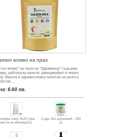
атно мляко на прах
атно мляко" на прах на "Здравница" съдържа
кума, цейлонска канела, джинджифил и черен
ер. Вкусна и здравословна напитка за цялото
йство....
а: 6.60 лв.
илкова смес №20 (при
Сода, без алуминий - 250
киста на яйчниците)
гр.