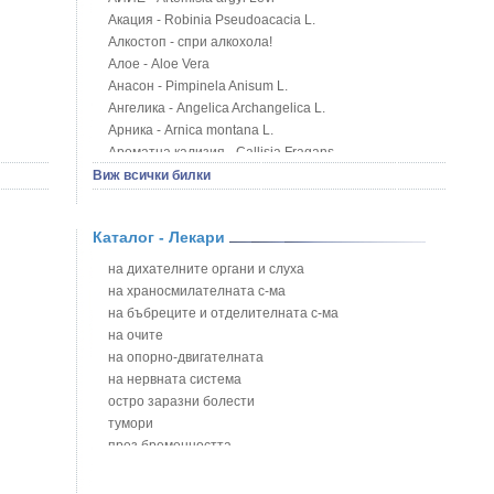
Акация - Robinia Pseudoacacia L.
Алкостоп - спри алкохола!
Алое - Aloe Vera
Анасон - Pimpinela Anisum L.
Ангелика - Angelica Archangelica L.
Арника - Arnica montana L.
Ароматна кализия - Callisia Fragans
Арония - Sorbus melanocorpa
Виж всички билки
Бабини зъби - Tribulus terrestris
Билки за бани при хемороиди
Каталог - Лекари
Блатен аир - Acorus calamus L.
Блатен тъжник - Spirea ulmaria L.
на дихателните органи и слуха
Блян
на храносмилателната с-ма
Бобови шушулки - Phaseolus Vulgaris L.
на бъбреците и отделителната с-ма
Божур - Paeonia Decora
на очите
Борови връхчета - Pinus sylvestris
на опорно-двигателната
Босилек - Ocimum Basillicum
на нервната система
Брей - Tamus Communis
остро заразни болести
Брош - Rubia tinctorum L.
тумори
Бръшлян - Hedera helix L.
през бременността
Бряст - Ulmus
на сърцето и кръвоносните съдове
Бушменски отровен храст - Acokanthera oppositifolia
на устната кухина