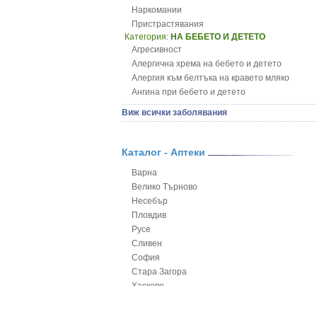
Наркомании
Пристрастявания
Категория:
НА БЕБЕТО И ДЕТЕТО
Агресивност
Алергична хрема на бебето и детето
Алергия към белтъка на кравето мляко
Ангина при бебето и детето
Анемия при бебето и детето
Виж всички заболявания
Апетит - пълни деца
Аромотерапия и децата
Безапетитие при бебето и детето
Каталог - Аптеки
Бронхиална астма при бебето и детето
Варна
Бронхит и пневмония при деца
Велико Търново
Варицела
Несебър
Висока температура на бебето и детето
Пловдив
Възпаление на ушите на бебето и детето
Русе
Глисти
Сливен
Грижа за пъпа на новороденото
София
Грип при бебето и детето
Стара Загора
Гърч
Хасково
Да отгледам и възпитам детето си
Ямбол
Детска церебрална парализа