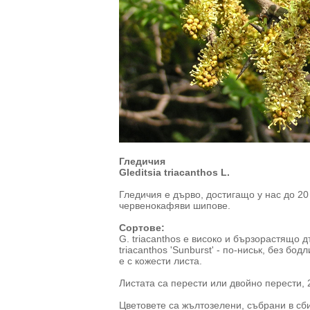
Гледичия
Gleditsia triacanthos L.
Гледичия е дърво, достигащо у нас до 20 
червенокафяви шипове.
Сортове:
G. triacanthos е високо и бързорастящо д
triacanthos 'Sunburst' - по-ниськ, без бодл
е с кожести листа.
Листата са перести или двойно перести,
Цветовете са жълтозелени, събрани в сб