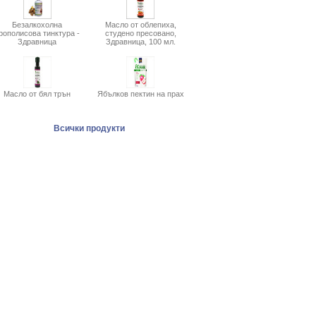
Безалкохолна
Масло от облепиха,
рополисова тинктура -
студено пресовано,
Здравница
Здравница, 100 мл.
Масло от бял трън
Ябълков пектин на прах
Всички продукти