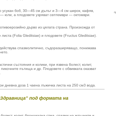
 усукан боб, 30—45 см дълъг и 3—4 см широк, кафяв,
п
 — юли, а плодовете узряват септември — октомври.
ротивоерозийно дърво из цялата страна. Произхожда от
иста (Folia Gleditsiae) и плодовете (Fructus Gleditsiae).
н действува спазмолитично, съдоразширяващо, понижава
нето.
стични състояния и колики, при язвена болест, колит,
 пикочните пътища и др. Плодовете с обвивката оказват
.
ри дневна доза 1 чаена лъжичка листа на 250 см3 вода.
"Здравница" под формата на
 болест, колит, бронхиална стма, спазми на жлъчните и