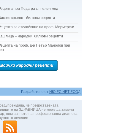
Рецепта при Подагра с пчелен мед
Високо кръвно - билкови рецепти
Рецепта за отслабване на проф. Мермерски
Кашлица – народни, билкови рецепти
Рецепта на проф. д-р Петър Манолов при
лит
Разработено от
НЮ ЕС НЕТ ЕООД
редупреждава, че предоставената
аниците на ЗДРАВНИЦА не може да замени
ар, поставянето на професионална диагноза
нужното лечение.