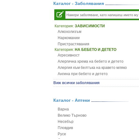
Каталог - Заболявания
Категория:
ЗАВИСИМОСТИ
Алкохолизъм
Наркомании
Пристрастявания
Категория:
НА БЕБЕТО И ДЕТЕТО
Агресивност
Алергична хрема на бебето и детето
Алергия към белтъка на кравето мляко
Ангина при бебето и детето
Анемия при бебето и детето
Виж всички заболявания
Апетит - пълни деца
Аромотерапия и децата
Безапетитие при бебето и детето
Каталог - Аптеки
Бронхиална астма при бебето и детето
Варна
Бронхит и пневмония при деца
Велико Търново
Варицела
Несебър
Висока температура на бебето и детето
Пловдив
Възпаление на ушите на бебето и детето
Русе
Глисти