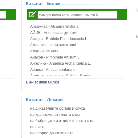
Каталог - Билки
п
Айважива - Alcanna tinctoria
АЙИЕ - Artemisia argyi Levl
М
Акация - Robinia Pseudoacacia L.
Алкостоп - спри алкохола!
Алое - Aloe Vera
Анасон - Pimpinela Anisum L.
Ангелика - Angelica Archangelica L.
Арника - Arnica montana L.
Ароматна кализия - Callisia Fragans
Арония - Sorbus melanocorpa
Виж всички билки
Бабини зъби - Tribulus terrestris
Билки за бани при хемороиди
Каталог - Лекари
Блатен аир - Acorus calamus L.
Блатен тъжник - Spirea ulmaria L.
на дихателните органи и слуха
Блян
на храносмилателната с-ма
Бобови шушулки - Phaseolus Vulgaris L.
на бъбреците и отделителната с-ма
Божур - Paeonia Decora
на очите
Борови връхчета - Pinus sylvestris
на опорно-двигателната
Босилек - Ocimum Basillicum