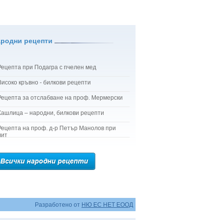
ародни рецепти
Рецепта при Подагра с пчелен мед
Високо кръвно - билкови рецепти
Рецепта за отслабване на проф. Мермерски
Кашлица – народни, билкови рецепти
Рецепта на проф. д-р Петър Манолов при
лит
Разработено от
НЮ ЕС НЕТ ЕООД