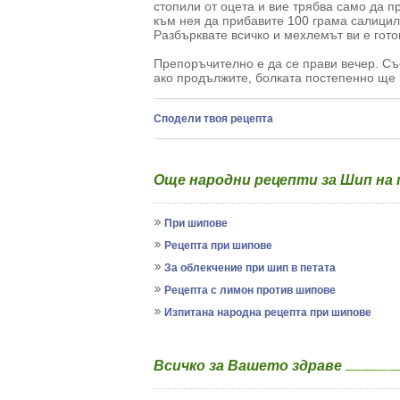
стопили от оцета и вие трябва само да п
към нея да прибавите 100 грама салицило
Разбърквате всичко и мехлемът ви е гото
Препоръчително е да се прави вечер. Съ
ако продължите, болката постепенно ще 
Сподели твоя рецепта
Oще народни рецепти за Шип на
При шипове
Рецепта при шипове
За облекчение при шип в петата
Рецепта с лимон против шипове
Изпитана народна рецепта при шипове
Всичко за Вашето здраве