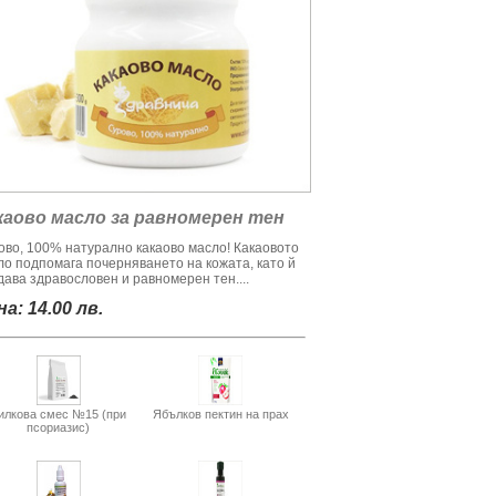
каово масло за равномерен тен
ово, 100% натурално какаово масло! Какаовото
ло подпомага почерняването на кожата, като й
дава здравословен и равномерен тен....
а: 14.00 лв.
илкова смес №15 (при
Ябълков пектин на прах
псориазис)