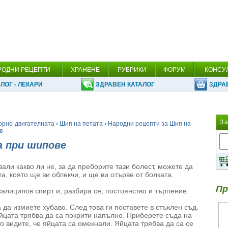
РОДНИ РЕЦЕПТИ
ХРАНЕНЕ
РУБРИКИ
ФОРУМ
КОНСУ
ЛОГ - ЛЕКАРИ
ЗДРАВЕН КАТАЛОГ
ЗДРА
З
орно-двигателната
›
Шип на петата
›
Народни рецепти за Шип на
е
а при шипове
али какво ли не, за да преборите тази болест, можете да
а, която ще ви облекчи, и ще ви отърве от болката.
Пр
салицилов спирт и, разбира се, постоянство и търпение.
 да измиете хубаво. След това ги поставете в стъклен съд.
яйцата трябва да са покрити напълно. Приберете съда на
то видите, че яйцата са омекнали. Яйцата трябва да са се