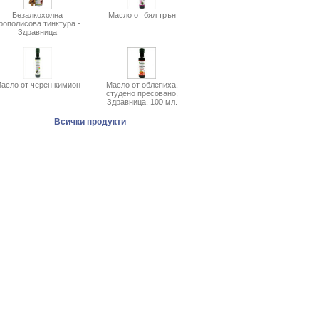
Безалкохолна
Масло от бял трън
рополисова тинктура -
Здравница
асло от черен кимион
Масло от облепиха,
студено пресовано,
Здравница, 100 мл.
Всички продукти