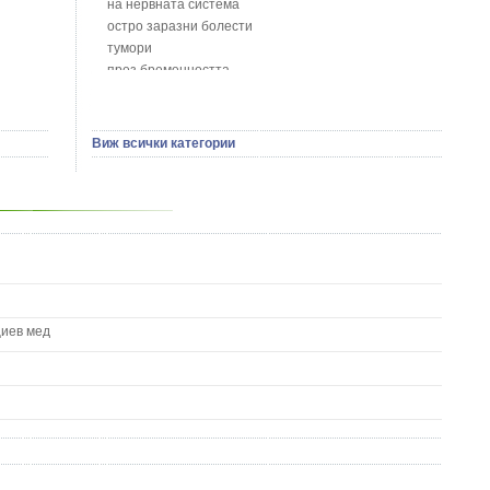
на нервната система
Брей - Tamus Communis
остро заразни болести
Брош - Rubia tinctorum L.
тумори
Бръшлян - Hedera helix L.
през бременността
Бряст - Ulmus
на сърцето и кръвоносните съдове
Бушменски отровен храст - Acokanthera oppositifolia
на устната кухина
Бял имел - Viscum album L.
сексуални проблеми
Виж всички категории
Бял оман - Inula Helenium L.
на половите органи
Бял Равнец - Achillea Millefolium L.
зависимости
Бял трън - Silybum Marianum L.
на жлезите с вътрешна секреция
Бяла бреза - Betula pendula
паразитни болести
Бяла върба - Salix Аlba
на бебето и детето
Великденче - Veronica
на кожата и венерически
Ветрогон - Eryngium Campestre
други
Вечнозелен кипарис
Вишна - Prunus cerasus L.
циев мед
Водна детелина - Menyanthes trifoliata L.
Водно Пипериче - Polygonum Hydropiper L.
Волски език - Asplenium scolopendrium
Врабчови чревца - Stellaria media L.
Вратига - Tanacetrum Vulgare
Върбинка - Verbena Officinalis L.
Гинко Билоба - Ginkgo Biloba L.