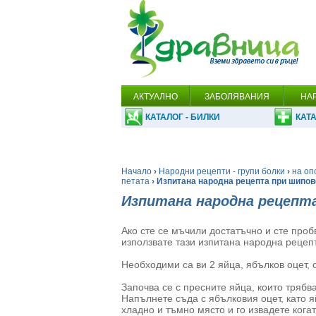
АКТУАЛНО
ЗАБОЛЯВАНИЯ
НА
КАТАЛОГ - БИЛКИ
КАТА
Начало
›
Народни рецепти - групи болки
›
на оп
петата
› Изпитана народна рецепта при шипов
Изпитана народна рецепт
Ако сте се мъчили достатъчно и сте пробв
използвате тази изпитана народна рецепт
Необходими са ви 2 яйца, ябълков оцет, 
Започва се с пресните яйца, които трябва
Напълнете съда с ябълковия оцет, като 
хладно и тъмно място и го извадете кога