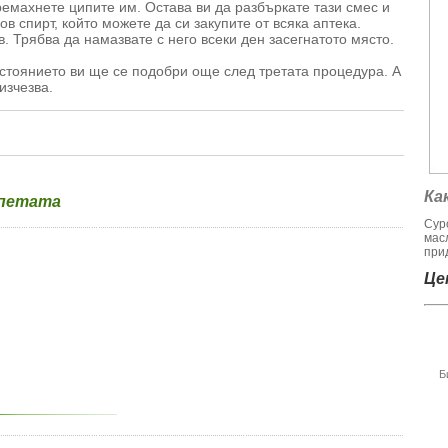
ремахнете ципите им. Остава ви да разбъркате тази смес и
в спирт, който можете да си закупите от всяка аптека.
в. Трябва да намазвате с него всеки ден засегнатото място.
стоянието ви ще се подобри още след третата процедура. А
изчезва.
Ка
 петата
Сур
мас
при
Цен
Б