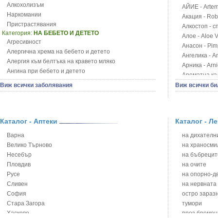
Алкохолизъм
АЙИЕ - Artemi
Наркомании
Акация - Rob
Пристрастявания
Алкостоп - с
Категория:
НА БЕБЕТО И ДЕТЕТО
Алое - Aloe 
Агресивност
Анасон - Pim
Алергична хрема на бебето и детето
Ангелика - An
Алергия към белтъка на кравето мляко
Арника - Arn
Ангина при бебето и детето
Ароматна кал
Анемия при бебето и детето
Арония - So
Виж всички заболявания
Виж всички би
Апетит - пълни деца
Бабини зъби -
Аромотерапия и децата
Билки за ба
Безапетитие при бебето и детето
Блатен аир -
Бронхиална астма при бебето и детето
Каталог - Аптеки
Каталог - Л
Блатен тъжни
Бронхит и пневмония при деца
Блян
Варна
на дихателни
Варицела
Бобови шушул
Велико Търново
на храносми
Висока температура на бебето и детето
Божур - Paeo
Несебър
на бъбрецит
Възпаление на ушите на бебето и детето
Борови връхче
Пловдив
на очите
Глисти
Босилек - Oc
Русе
на опорно-д
Грижа за пъпа на новороденото
Брей - Tamu
Сливен
на нервната
Грип при бебето и детето
Брош - Rubia 
София
остро зараз
Гърч
Бръшлян - He
Стара Загора
тумори
Да отгледам и възпитам детето си
Бряст - Ulmu
Хасково
през бремен
Детска церебрална парализа