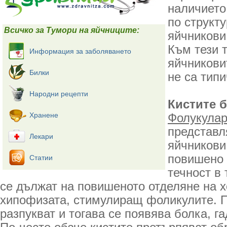
наличието
по структ
Всичко за Тумори на яйчниците:
яйчникови
Към тези 
Информация за заболяването
яйчникови
Билки
не са тип
Народни рецепти
Кистите б
Хранене
Фолукулар
представл
Лекари
яйчникови
повишено 
Статии
течност в 
се дължат на повишеното отделяне на 
хипофизата, стимулиращ фоликулите. П
разпукват и тогава се появява болка, г