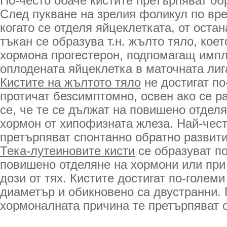
По-често обаче кистите претърпяват об
След пукване на зрелия фоликул по вре
когато се отделя яйцеклетката, от оста
тъкан се образува т.н. жълто тяло, кое
хормона прогестерон, подпомагащ импл
оплодената яйцеклетка в маточната лиг
Кистите на жълтото тяло
не достигат по
протичат безсимптомно, освен ако се р
се, че те се дължат на повишено отдел
хормон от хипофизната жлеза. Най-чест
претърпяват спонтанно обратно развити
Тека-лутеиновите кисти
се образуват п
повишено отделяне на хормони или при
дози от тях. Кистите достигат по-голем
диаметър и обикновено са двустранни. 
хормоналната причина те претърпяват 