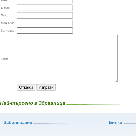
Име:
E-mail:
Тел.:
Моб.тел:
Заглавие:
Текст:
Най-търсено в Здравница
Заболявания
Билки