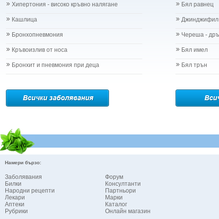
Хипертония - високо кръвно налягане
Бял равнец
Кашлица
Джинджифил
Бронхопневмония
Череша - др
Кръвоизлив от носа
Бял имел
Бронхит и пневмония при деца
Бял трън
Намери бързо:
Заболявания
Форум
Билки
Консултанти
Народни рецепти
Партньори
Лекари
Марки
Аптеки
Каталог
Рубрики
Онлайн магазин